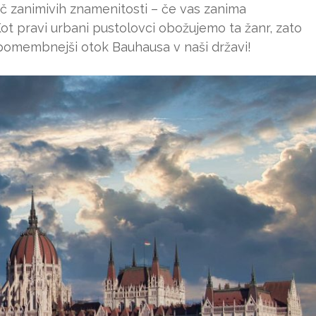
č zanimivih znamenitosti – če vas zanima
. Kot pravi urbani pustolovci obožujemo ta žanr, zato
jpomembnejši otok Bauhausa v naši državi!