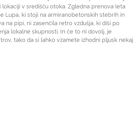
ti lokaciji v središču otoka. Zgledna prenova leta
e Lupa, ki stoji na armiranobetonskih stebrih in
a pipi, ni zasenčila retro vzdušja, ki diši po
enja lokalne skupnosti. In če to ni dovolj, je
trov, tako da si lahko vzamete izhodni pljusk nekaj