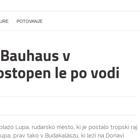
URE
POTOVANJE
 Bauhaus v
ostopen le po vodi
 plažo Lupa, rudarsko mesto, ki je postalo tropski raj
upa, prav tako v Budakalászu, ki leži na Donavi