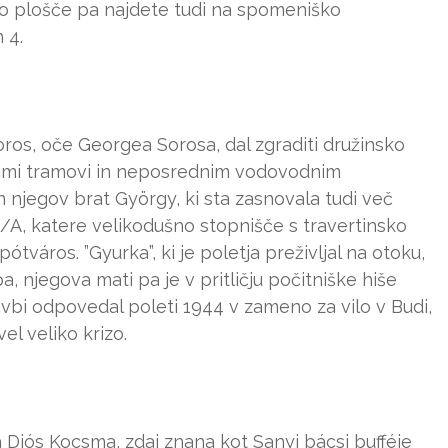
ijo plošče pa najdete tudi na spomeniško
 4.
oros, oče Georgea Sorosa, dal zgraditi družinsko
kimi tramovi in neposrednim vodovodnim
 njegov brat György, ki sta zasnovala tudi več
3/A, katere velikodušno stopnišče s travertinsko
tváros. ”Gyurka”, ki je poletja preživljal na otoku,
pa, njegova mati pa je v pritličju počitniške hiše
tavbi odpovedal poleti 1944 v zameno za vilo v Budi,
el veliko krizo.
iós Kocsma, zdaj znana kot Sanyi bácsi bufféje