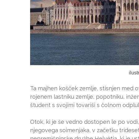
ilus
Ta majhen košček zemlje, stisnjen med ot
rojenem lastniku zemlje, popotniku, inženi
študent s svojimi tovariši s čolnom odplu
Otok, ki je še vedno dostopen le po vodi,
njegovega soimenjaka, v začetku trideset
nepremičninske družbe Helvétia, ki je ust