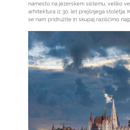
namesto na jezerskem sistemu, veliko ve
arhitektura iz 30. let prejšnjega stoletja
se nam pridružite in skupaj raziščimo na