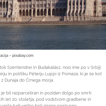
tracija – pixabay.com
ok Szentendrei in Budakalász, nosi ime po v Srbiji
rju in politiku Péterju Luppi iz Pomaza, ki je še kot
l z Dunaja do Črnega morja.
 je bil razparceliran in pozidan dolgo po smrti
ih let 20. stoletja, pod vodstvom gradbene in
varila tudi veliko bolj znano poskusno