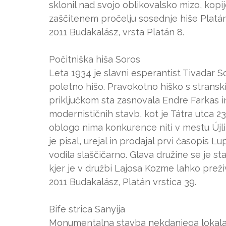
sklonil nad svojo oblikovalsko mizo, kop
zaščitenem pročelju sosednje hiše Platán
2011 Budakalász, vrsta Platán 8.
Počitniška hiša Soros
Leta 1934 je slavni esperantist Tivadar S
poletno hišo. Pravokotno hiško s strans
priključkom sta zasnovala Endre Farkas in
modernističnih stavb, kot je Tátra utca 2
oblogo nima konkurence niti v mestu Újlipó
je pisal, urejal in prodajal prvi časopis Lu
vodila slaščičarno. Glava družine se je s
kjer je v družbi Lajosa Kozme lahko preživ
2011 Budakalász, Platán vrstica 39.
Bife strica Sanyija
Monumentalna stavba nekdanjega lokala D