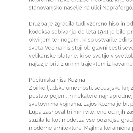
stanovanjsko naselje na ulici Napraforgó.
Družba je zgradila tudi vzorčno hišo in o
kodeksa sobivanja: do leta 1941 je bilo 
okvirjem ter nogami, ki so ustvarile edi
sveta. Večina hiš stoji ob glavni cesti s
velikanske platane, ki se svetijo v svetl
najlažje priti z urnim trajektom iz kavar
Počitniška hiša Kozma
Zbirke ljudske umetnosti, secesijske knjižn
postalo pojem, in nekatere najnapredn
svetovnima vojnama. Lajos Kozma je bil pr
Lupa zasnoval tri mini vile, eno od njih z
služila le kot model za vse poznejše grad
moderne arhitekture. Majhna keramična plo