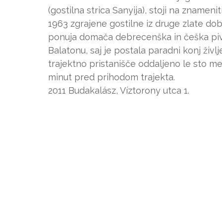
(gostilna strica Sanyija), stoji na znameni
1963 zgrajene gostilne iz druge zlate dob
ponuja domača debrecenška in češka piva n
Balatonu, saj je postala paradni konj življ
trajektno pristanišče oddaljeno le sto me
minut pred prihodom trajekta.
2011 Budakalász, Víztorony utca 1.