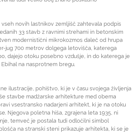
d vseh novih lastnikov zemljišč zahtevala podpis
predanih 33 stavb z ravnimi strehami in betonskim
nstven modernistični mikrokozmos daleč od hrupa
ever-jug 700 metrov dolgega letovišča, katerega
obo, dajejo otoku posebno vzdušje, in do katerega je
ne Ebihal na nasprotnem bregu.
e ilustracije, pohištvo, ki je v času svojega življenja
ejše stavbe madžarske arhitekture med obema
avi vsestransko nadarjeni arhitekt, ki je na otoku
ase. Njegova poletna hiša, zgrajena leta 1935, ni
nje, temveč je postala tudi odločilni simbol
šča na stranski steni prikazuje arhitekta, ki se je