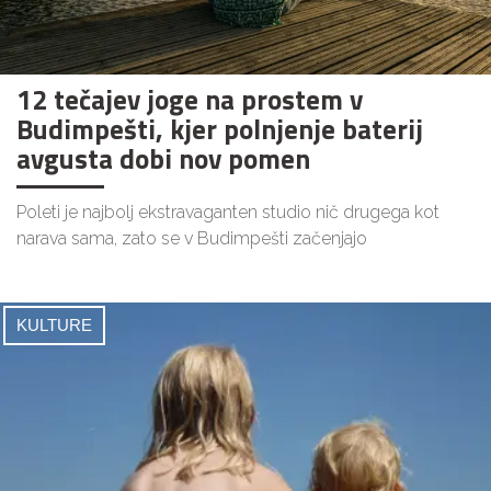
12 tečajev joge na prostem v
Budimpešti, kjer polnjenje baterij
avgusta dobi nov pomen
Poleti je najbolj ekstravaganten studio nič drugega kot
narava sama, zato se v Budimpešti začenjajo
KULTURE