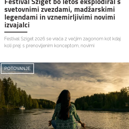
Festival Sziget bo letos eksplodiral s
svetovnimi zvezdami, madžarskimi
legendami in vznemirljivimi novimi
izvajalci
Festival Sziget 2026 se vrača z večjim zagonom kot kdaj
koli prej: s prenovljenim konceptom, novimi
POTOVANJE