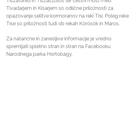
Tiszafüred in Tiszaszőlős ter cestni most med
Tivadarjem in Kisarjem so odlične priložnosti za
opazovanje selitve kormoranov na reki Tisi. Poleg reke
Tise so priložnosti tudi ob rekah Körösök in Maros.
Za natančne in zanesljive informacije je vredno
spremljati spletno stran in stran na Facebooku
Narodnega parka Hortobágy.