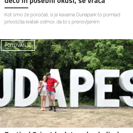
deco in posebni okusi, se vrača
Kot smo že poročali, si je kavarna Dunapark to pomlad
privoščila kratek odmor, da bi s prenovljenim
POTOVANJE