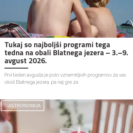
Tukaj so najboljši programi tega
tedna na obali Blatnega jezera – 3.–9.
avgust 2026.
Prvi teden avgusta je poln vznemirljivih programov za vas
okoli Blatnega jezera, pa naj gre za
GASTRONOMIJA