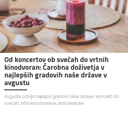
Od koncertov ob svečah do vrtnih
kinodvoran: Čarobna doživetja v
najlepših gradovih naše države v
avgustu
Avgusta oživijo najlepši gradovi naše države: koncerti ob
svečah, vrtni kinodvorane, aristokratske