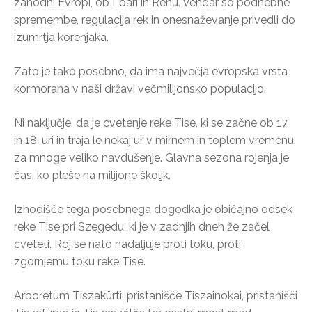
zahodni Evropi, ob Loari in Renu. Vendar so podnebne
spremembe, regulacija rek in onesnaževanje privedli do
izumrtja korenjaka.
Zato je tako posebno, da ima največja evropska vrsta
kormorana v naši državi večmilijonsko populacijo.
Ni naključje, da je cvetenje reke Tise, ki se začne ob 17.
in 18. uri in traja le nekaj ur v mirnem in toplem vremenu,
za mnoge veliko navdušenje. Glavna sezona rojenja je
čas, ko pleše na milijone školjk.
Izhodišče tega posebnega dogodka je običajno odsek
reke Tise pri Szegedu, ki je v zadnjih dneh že začel
cveteti. Roj se nato nadaljuje proti toku, proti
zgornjemu toku reke Tise.
Arboretum Tiszakürti, pristanišče Tiszainokai, pristanišči