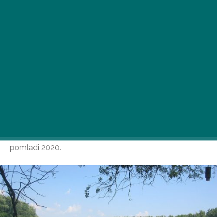
Začel se je čarobni ples krastač, cvetenje Tise, ki ni le
edinstven spektakel, temveč tudi Hungaricum od
pomladi 2020.