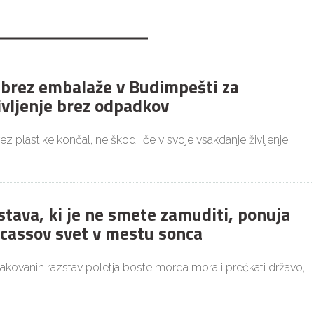
 brez embalaže v Budimpešti za
ivljenje brez odpadkov
brez plastike končal, ne škodi, če v svoje vsakdanje življenje
stava, ki je ne smete zamuditi, ponuja
icassov svet v mestu sonca
čakovanih razstav poletja boste morda morali prečkati državo,