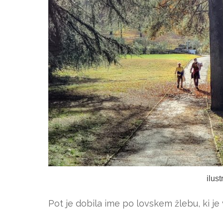
ilus
Pot je dobila ime po lovskem žlebu, ki je