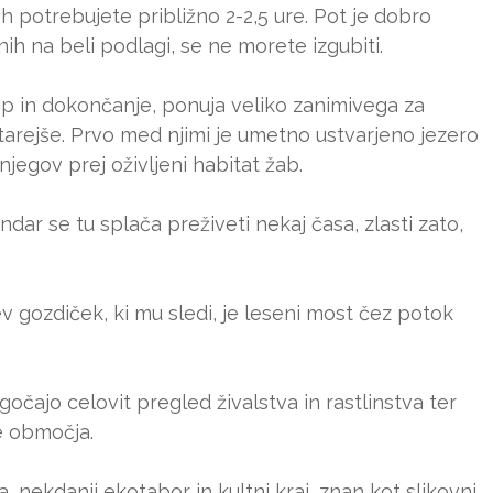
 potrebujete približno 2-2,5 ure. Pot je dobro
ih na beli podlagi, se ne morete izgubiti.
p in dokončanje, ponuja veliko zanimivega za
tarejše. Prvo med njimi je umetno ustvarjeno jezero
njegov prej oživljeni habitat žab.
dar se tu splača preživeti nekaj časa, zlasti zato,
ev gozdiček, ki mu sledi, je leseni most čez potok
očajo celovit pregled živalstva in rastlinstva ter
e območja.
 nekdanji ekotabor in kultni kraj, znan kot slikovni