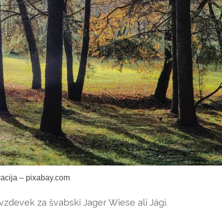
tracija – pixabay.com
 vzdevek za švabski Jager Wiese ali Jági.