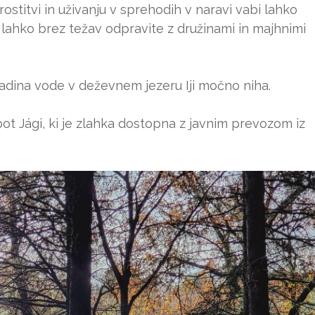
ostitvi in uživanju v sprehodih v naravi vabi lahko
lahko brez težav odpravite z družinami in majhnimi
dina vode v deževnem jezeru Iji močno niha.
t Jági, ki je zlahka dostopna z javnim prevozom iz