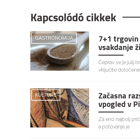
Kapcsolódó cikkek
7+1 trgovin
GASTRONOMIJA
vsakdanje ž
Čeprav se je julij 
vključite določene
Začasna raz
KULTURE
vpogled v P
Za eno najbolj pri
a potovanje je