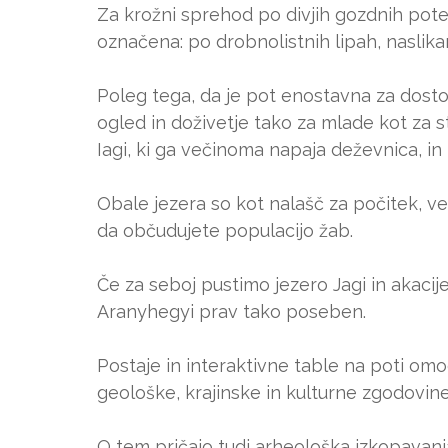
Za krožni sprehod po divjih gozdnih poteh
označena: po drobnolistnih lipah, naslikan
Poleg tega, da je pot enostavna za dosto
ogled in doživetje tako za mlade kot za s
Iagi, ki ga večinoma napaja deževnica, in 
Obale jezera so kot nalašč za počitek, ven
da občudujete populacijo žab.
Če za seboj pustimo jezero Jagi in akacij
Aranyhegyi prav tako poseben.
Postaje in interaktivne table na poti omog
geološke, krajinske in kulturne zgodovin
O tem pričajo tudi arheološka izkopavanja,