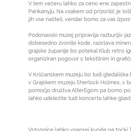
V tem večeru lahko za ceno ene zapestnic
Parikányju. Na vsakem od prizorišč je toli
jih vse našteli, vendar bomo za vas izpo
Podonavski muzej pripravlja razburljiv jaz
dobesedno zvonile kode, razstava minera
grajske županije bo potekal Klub retro i
organiziran pogovor s tekstilnim in graf
V Krščanskem muzeju bo tudi gledališka ko
v Grajskem muzeju Sherlock Holmes, v bazi
pomočjo društva AlterEgom pa bomo pokuk
lahko udeležite tudi koncerta lahke gla
Vstopnice lahko vnaprej kupite na točki T