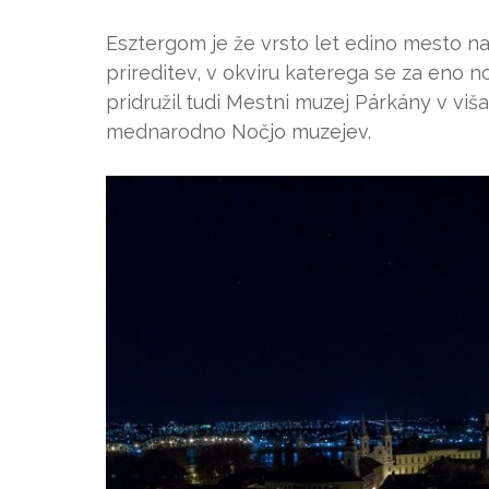
Esztergom je že vrsto let edino mesto na
prireditev, v okviru katerega se za eno no
pridružil tudi Mestni muzej Párkány v viš
mednarodno Nočjo muzejev.