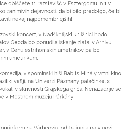
e obiščete 11 razstavišč v Esztergomu in 1 v
ko zanimivih dejavnosti, da bi bilo predolgo, če bi
stavili nekaj najpomembnejših!
zovski koncert, v Nadškofijski knjižnici bodo
lov Geoda bo ponudila iskanje zlata, v Arhivu
ger, v Cehu estrihomskih umetnikov pa bo
ičnim umetnikom.
medija, v spominski hiši Babits Mihály vrtni kino,
liki vaflji, na Univerzi Pázmány palačinke, s
ali v skrivnosti Grajskega griča. Nenazadnje se
sbe v Mestnem muzeju Párkány!
ourinform na Várhegyju, od 15. junija pa v novi