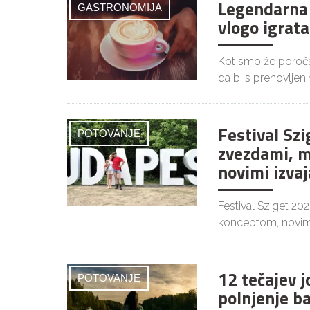
Legendarna 
GASTRONOMIJA
vlogo igrata
Kot smo že poročal
da bi s prenovljen
Festival Szi
POTOVANJE
zvezdami, m
novimi izvaj
Festival Sziget 20
konceptom, novim
12 tečajev 
POTOVANJE
polnjenje b