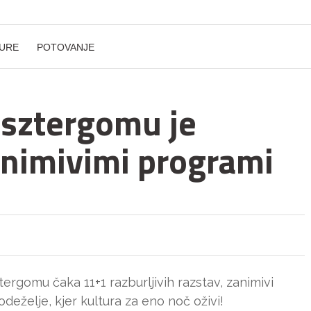
URE
POTOVANJE
Esztergomu je
animivimi programi
ergomu čaka 11+1 razburljivih razstav, zanimivi
deželje, kjer kultura za eno noč oživi!