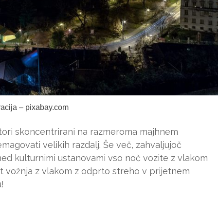
tracija – pixabay.com
stori skoncentrirani na razmeroma majhnem
agovati velikih razdalj. Še več, zahvaljujoč
med kulturnimi ustanovami vso noč vozite z vlakom
ot vožnja z vlakom z odprto streho v prijetnem
!