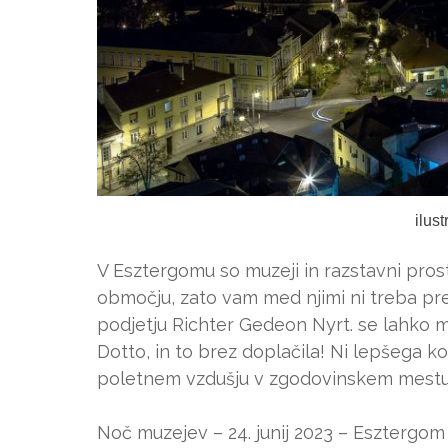
ilus
V Esztergomu so muzeji in razstavni pro
območju, zato vam med njimi ni treba prem
podjetju Richter Gedeon Nyrt. se lahko 
Dotto, in to brez doplačila! Ni lepšega k
poletnem vzdušju v zgodovinskem mestu
Noč muzejev – 24. junij 2023 – Esztergom