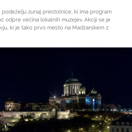
 podeželju zunaj prestolnice, ki ima program
č odpre večina lokalnih muzejev. Akciji se je
avju, ki je tako prvo mesto na Madžarskem z