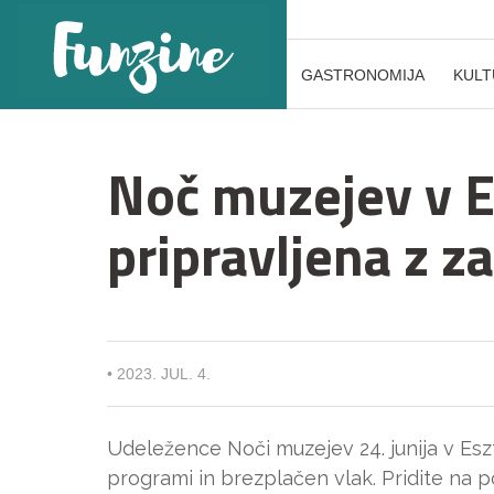
GASTRONOMIJA
KULT
Noč muzejev v 
pripravljena z z
•
2023. JUL. 4.
Udeležence Noči muzejev 24. junija v Eszt
programi in brezplačen vlak. Pridite na po