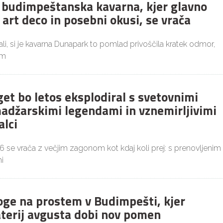
budimpeštanska kavarna, kjer glavno
 art deco in posebni okusi, se vrača
i, si je kavarna Dunapark to pomlad privoščila kratek odmor,
im
get bo letos eksplodiral s svetovnimi
adžarskimi legendami in vznemirljivimi
alci
26 se vrača z večjim zagonom kot kdaj koli prej: s prenovljenim
i
joge na prostem v Budimpešti, kjer
aterij avgusta dobi nov pomen