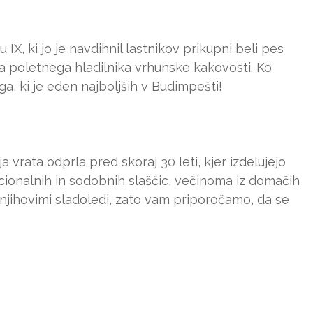
IX, ki jo je navdihnil lastnikov prikupni beli pes
ga poletnega hladilnika vrhunske kakovosti. Ko
a, ki je eden najboljših v Budimpešti!
a vrata odprla pred skoraj 30 leti, kjer izdelujejo
cionalnih in sodobnih slaščic, večinoma iz domačih
 njihovimi sladoledi, zato vam priporočamo, da se