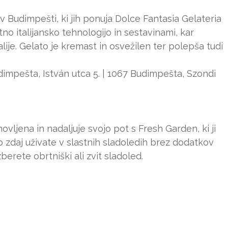
h v Budimpešti, ki jih ponuja Dolce Fantasia Gelateria
tno italijansko tehnologijo in sestavinami, kar
talije. Gelato je kremast in osvežilen ter polepša tudi
dimpešta, István utca 5. | 1067 Budimpešta, Szondi
vljena in nadaljuje svojo pot s Fresh Garden, ki ji
ko zdaj uživate v slastnih sladoledih brez dodatkov
zberete obrtniški ali zvit sladoled.