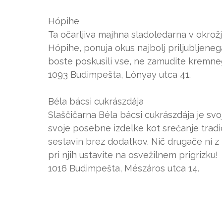
Hópihe
Ta očarljiva majhna sladoledarna v okrožju 
Hópihe, ponuja okus najbolj priljubljene
boste poskusili vse, ne zamudite kremneg
1093 Budimpešta, Lónyay utca 41.
Béla bácsi cukrászdája
Slaščičarna Béla bácsi cukrászdája je svoj
svoje posebne izdelke kot srečanje tradi
sestavin brez dodatkov. Nič drugače ni z
pri njih ustavite na osvežilnem prigrizku!
1016 Budimpešta, Mészáros utca 14.