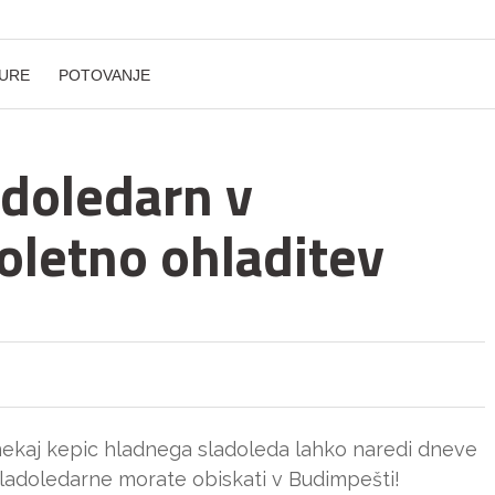
URE
POTOVANJE
adoledarn v
oletno ohladitev
 a nekaj kepic hladnega sladoleda lahko naredi dneve
sladoledarne morate obiskati v Budimpešti!