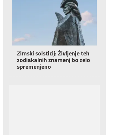
Zimski solsticij: Življenje teh
zodiakalnih znamenj bo zelo
spremenjeno