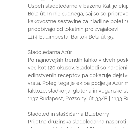
Uspeh sladoledarne v bazenu Káli je ekip
Béla út. In nič čudnega, saj so se priprave 
kakovostne sestavine za hladilne poletne s
pridobivajo od lokalnih proizvajalcev!
1114 Budimpešta, Bartók Béla út 35.
Sladoledarna Azúr
Po najnovejših trendih lahko v dveh pos
več kot 120 okusov. Sladoledi so narejeni 
edinstvenih receptov pa dokazuje dejstvo
vrsta. Poleg tega je ekipa podjetja Azúr m
laktoze, sladkorja, glutena in veganske s
1137 Budapest, Pozsonyi út 33/B | 1133 B
Sladoled in slaščičarna Blueberry
Prijetna družinska sladoledarna nasproti