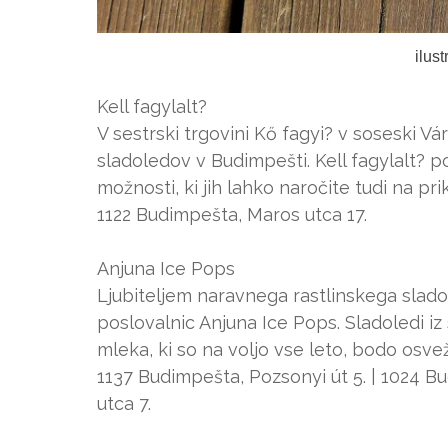
ilus
Kell fagylalt?
V sestrski trgovini Kő fagyi? v soseski V
sladoledov v Budimpešti. Kell fagylalt? 
možnosti, ki jih lahko naročite tudi na p
1122 Budimpešta, Maros utca 17.
Anjuna Ice Pops
Ljubiteljem naravnega rastlinskega sla
poslovalnic Anjuna Ice Pops. Sladoledi i
mleka, ki so na voljo vse leto, bodo osveži
1137 Budimpešta, Pozsonyi út 5. | 1024 B
utca 7.