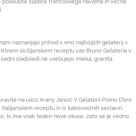
o poskusite sladice francoskega navdiha in večne
.
m naznanjajo prihod v eno najboljših gelaterij v
ristnem sicilijanskem receptu vas Bruno Gelateria v
 sadni sladoledi ne vsebujejo mleka, granita
dpravite na ulico Arany János! V Gelaterii Pomo D’oro
italijanskem receptu in iz kakovostnih sestavin.
o, ki ima vsak teden nove okuse, zato se je vedno