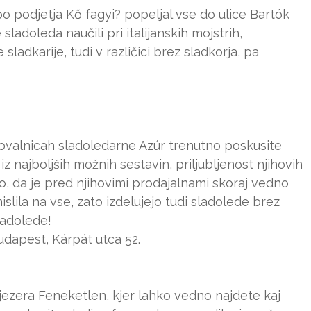
o podjetja Kő fagyi? popeljal vse do ulice Bartók
sladoleda naučili pri italijanskih mojstrih,
ladkarije, tudi v različici brez sladkorja, pa
lovalnicah sladoledarne Azúr trenutno poskusite
iz najboljših možnih sestavin, priljubljenost njihovih
, da je pred njihovimi prodajalnami skoraj vedno
islila na vse, zato izdelujejo tudi sladolede brez
ladolede!
udapest, Kárpát utca 52.
 jezera Feneketlen, kjer lahko vedno najdete kaj