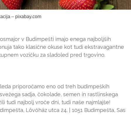
tracija – pixabay.com
árosmajor v Budimpešti imajo enega najboljših
ponuja tako klasične okuse kot tudi ekstravagantne
rikupnem vozičku za sladoled pred trgovino.
doleda priporočamo eno od treh budimpeških
z svežega sadja, čokolade, semen in rastlinskega
li tudi najbolj vroče dni, tudi naše najmlajše!
udimpešta, Lövőház utca 24. | 1051 Budimpešta, Sas