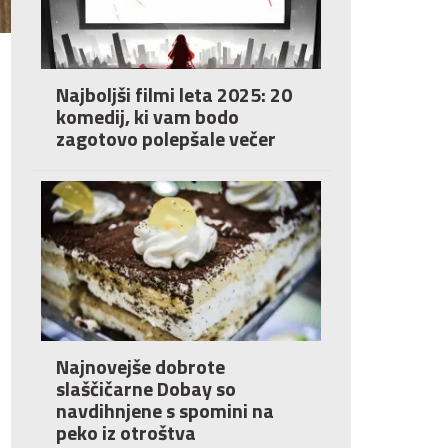
Najboljši filmi leta 2025: 20
komedij, ki vam bodo
zagotovo polepšale večer
Najnovejše dobrote
slaščičarne Dobay so
navdihnjene s spomini na
peko iz otroštva