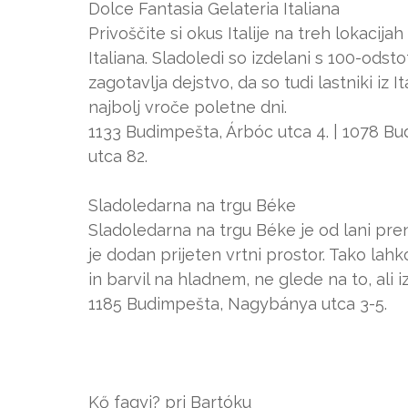
Dolce Fantasia Gelateria Italiana
Privoščite si okus Italije na treh lokacija
Italiana. Sladoledi so izdelani s 100-odsto
zagotavlja dejstvo, da so tudi lastniki iz I
najbolj vroče poletne dni.
1133 Budimpešta, Árbóc utca 4. | 1078 Bu
utca 82.
Sladoledarna na trgu Béke
Sladoledarna na trgu Béke je od lani preno
je dodan prijeten vrtni prostor. Tako lah
in barvil na hladnem, ne glede na to, ali i
1185 Budimpešta, Nagybánya utca 3-5.
Kő fagyi? pri Bartóku