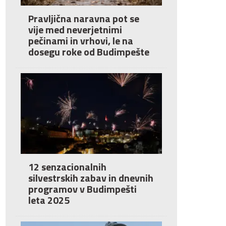
Pravljična naravna pot se
vije med neverjetnimi
pečinami in vrhovi, le na
dosegu roke od Budimpešte
12 senzacionalnih
silvestrskih zabav in dnevnih
programov v Budimpešti
leta 2025