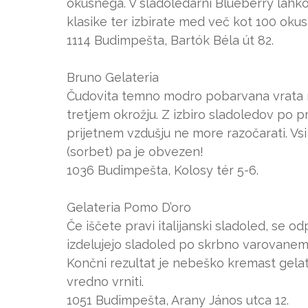
okusnega. V sladoledarni Blueberry lahk
klasike ter izbirate med več kot 100 okusi
1114 Budimpešta, Bartók Béla út 82.
Bruno Gelateria
Čudovita temno modro pobarvana vrata na
tretjem okrožju. Z izbiro sladoledov po p
prijetnem vzdušju ne more razočarati. Vsi
(sorbet) pa je obvezen!
1036 Budimpešta, Kolosy tér 5-6.
Gelateria Pomo D’oro
Če iščete pravi italijanski sladoled, se o
izdelujejo sladoled po skrbno varovanem 
Končni rezultat je nebeško kremast gelat
vredno vrniti.
1051 Budimpešta, Arany János utca 12.