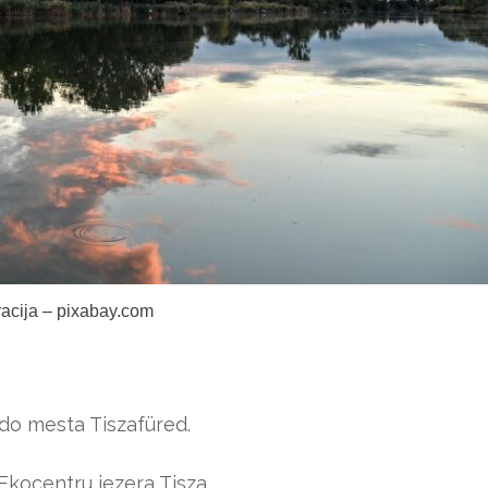
tracija – pixabay.com
 do mesta Tiszafüred.
kocentru jezera Tisza.