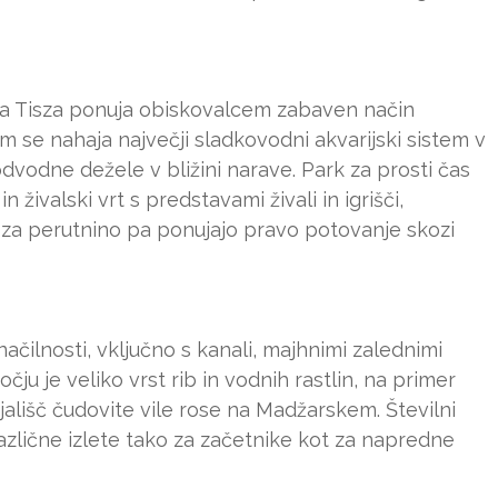
zera Tisza ponuja obiskovalcem zabaven način
em se nahaja največji sladkovodni akvarijski sistem v
dvodne dežele v bližini narave. Park za prosti čas
n živalski vrt s predstavami živali in igrišči,
e za perutnino pa ponujajo pravo potovanje skozi
ačilnosti, vključno s kanali, majhnimi zalednimi
čju je veliko vrst rib in vodnih rastlin, na primer
jališč čudovite vile rose na Madžarskem. Številni
različne izlete tako za začetnike kot za napredne