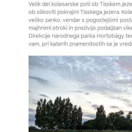
Velik del kolesarske poti ob Tisskem jez
ob slikoviti pokrajini Tisskega jezera. Ko
veliko zanko, vendar s pogostejšimi posta
majhnimi otroki in preživijo podaljšan vike
Direkcije narodnega parka Hortobágy ter 
vam, pri katerih znamenitostih se je vredn