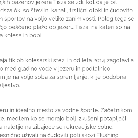
ših bazenov jezera Tisza se zdi, kot da je bil
alóki so številni kanali, trstični otoki in čudovito
nih športov na voljo veliko zanimivosti. Poleg tega se
čjo peščeno plažo ob jezeru Tisza, na kateri so na
a kolesa in bobi.
ja tik ob kolesarski stezi in od leta 2014 zagotavlja
ko med gladino vode v jezeru in podtalnico
 je na voljo soba za spremljanje, ki je podobna
ljestvo.
zeru in idealno mesto za vodne športe. Začetnikom
e, medtem ko se morajo bolj izkušeni potapljači
naletijo na zibajoče se rekreacijske čolne.
esnično uživali na čudoviti poti skozi Flushing