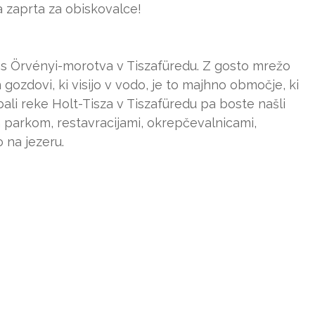
ja zaprta za obiskovalce!
nas Örvényi-morotva v Tiszafüredu. Z gosto mrežo
n gozdovi, ki visijo v vodo, je to majhno območje, ki
li reke Holt-Tisza v Tiszafüredu pa boste našli
parkom, restavracijami, okrepčevalnicami,
 na jezeru.