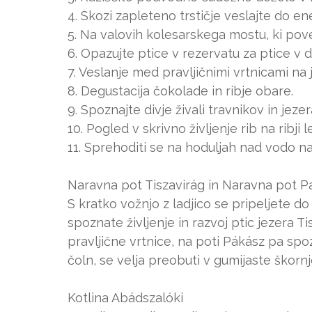
4. Skozi zapleteno trstičje veslajte do e
5. Na valovih kolesarskega mostu, ki povez
6. Opazujte ptice v rezervatu za ptice v do
7. Veslanje med pravljičnimi vrtnicami na
8. Degustacija čokolade in ribje obare.
9. Spoznajte divje živali travnikov in jeze
10. Pogled v skrivno življenje rib na ribji l
11. Sprehoditi se na hoduljah nad vodo na
Naravna pot Tiszavirág in Naravna pot P
S kratko vožnjo z ladjico se pripeljete d
spoznate življenje in razvoj ptic jezera 
pravljične vrtnice, na poti Pákász pa spo
čoln, se velja preobuti v gumijaste škorn
Kotlina Abádszalóki