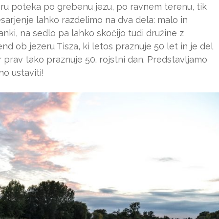
eru poteka po grebenu jezu, po ravnem terenu, tik
lesarjenje lahko razdelimo na dva dela: malo in
nki, na sedlo pa lahko skočijo tudi družine z
nd ob jezeru Tisza, ki letos praznuje 50 let in je del
prav tako praznuje 50. rojstni dan. Predstavljamo
o ustaviti!