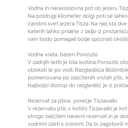
Vodna in naravoslovna pot ob jezeru Tisz
Na poldrugi kilometer dolgi poti se lahko
čarobni svet jezera Tisza. Na njej sta dve p
katerih lahko pridete z ladjo iz pristaniš
vam bodo pomagali bolje spoznati okoliš
Vodna vrata, bazen Poroszló
V zadnjih letih je bila kotlina Poroszló o
obiskati le po vodi. Razgledišča Bölömbi
poimenovana po zaščitenih vrstah ptic, ki
Najboljši dostop do razgledišč je iz prista
Rezervat za ptice, porečje Tiszavalki
V rezervatu ptic v kotlini Tiszavalki je
strogo zaščiten naravni rezervat in je do
vodnimi izleti s čolnom. Da bi zagotovili