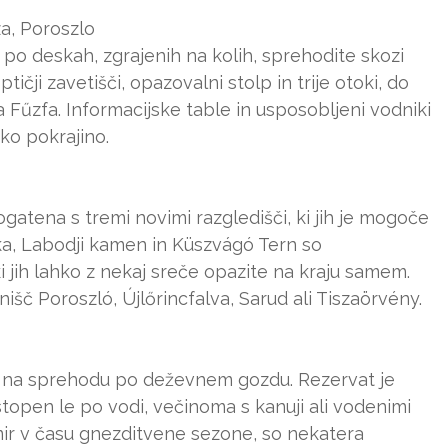
a, Poroszlo
 po deskah, zgrajenih na kolih, sprehodite skozi
tičji zavetišči, opazovalni stolp in trije otoki, do
ča Fűzfa. Informacijske table in usposobljeni vodniki
ko pokrajino.
bogatena s tremi novimi razgledišči, ki jih je mogoče
ka, Labodji kamen in Küszvágó Tern so
 jih lahko z nekaj sreče opazite na kraju samem.
nišč Poroszló, Újlőrincfalva, Sarud ali Tiszaörvény.
 kot na sprehodu po deževnem gozdu. Rezervat je
stopen le po vodi, večinoma s kanuji ali vodenimi
 mir v času gnezditvene sezone, so nekatera