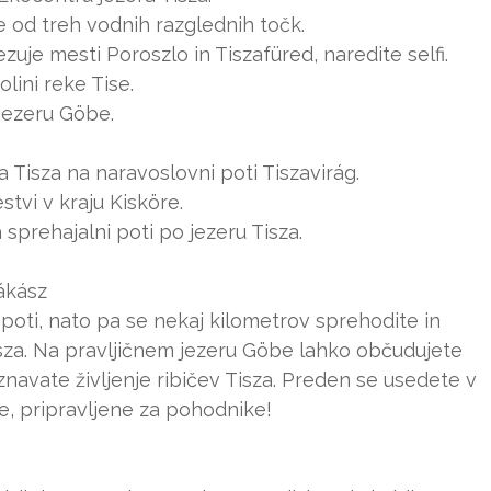
ne od treh vodnih razglednih točk.
uje mesti Poroszlo in Tiszafüred, naredite selfi.
lini reke Tise.
 jezeru Göbe.
ra Tisza na naravoslovni poti Tiszavirág.
estvi v kraju Kisköre.
 sprehajalni poti po jezeru Tisza.
ákász
o poti, nato pa se nekaj kilometrov sprehodite in
Tisza. Na pravljičnem jezeru Göbe lahko občudujete
znavate življenje ribičev Tisza. Preden se usedete v
je, pripravljene za pohodnike!