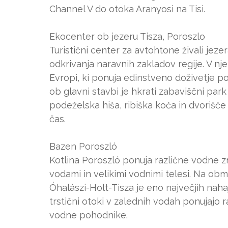
Channel V do otoka Aranyosi na Tisi.
Ekocenter ob jezeru Tisza, Poroszlo
Turistični center za avtohtone živali je
odkrivanja naravnih zakladov regije. V nj
Evropi, ki ponuja edinstveno doživetje po
ob glavni stavbi je hkrati zabaviščni park i
podeželska hiša, ribiška koča in dvorišč
čas.
Bazen Poroszló
Kotlina Poroszló ponuja različne vodne zn
vodami in velikimi vodnimi telesi. Na obmo
Óhalászi-Holt-Tisza je eno največjih naha
trstični otoki v zalednih vodah ponujajo 
vodne pohodnike.