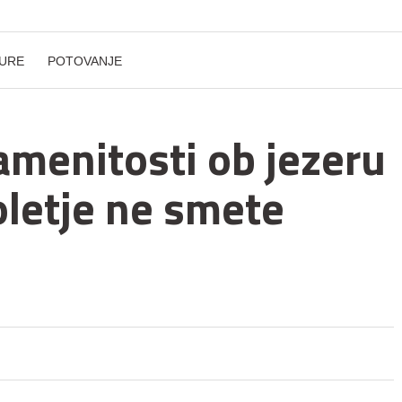
URE
POTOVANJE
amenitosti ob jezeru
poletje ne smete