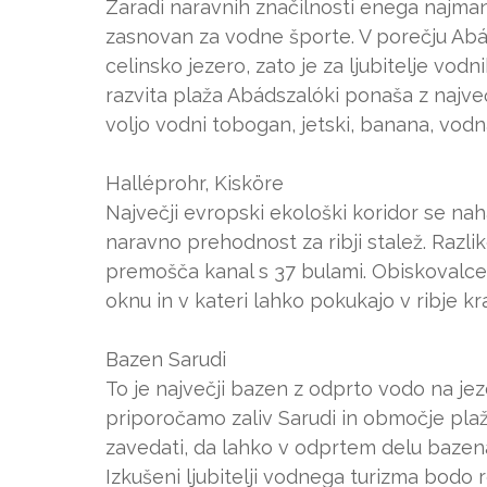
Zaradi naravnih značilnosti enega najmanj
zasnovan za vodne športe. V porečju Abádsz
celinsko jezero, zato je za ljubitelje vod
razvita plaža Abádszalóki ponaša z najve
voljo vodni tobogan, jetski, banana, vodn
Halléprohr, Kisköre
Največji evropski ekološki koridor se naha
naravno prehodnost za ribji stalež. Razli
premošča kanal s 37 bulami. Obiskovalcem
oknu in v kateri lahko pokukajo v ribje kra
Bazen Sarudi
To je največji bazen z odprto vodo na je
priporočamo zaliv Sarudi in območje plaž
zavedati, da lahko v odprtem delu bazena 
Izkušeni ljubitelji vodnega turizma bodo r