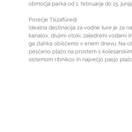
območja parka od 1. februarja do 15. juni
Porečje Tiszafüredi
Idealna destinacija za vodne ture je za 
kanalov, divjimi otoki, zalednimi vodami i
ga zlahka obiščemo v enem dnevu. Na oba
peščeno plažo na prostem s kolesarskim 
sistemom ribnikov in največjo pasjo plažo