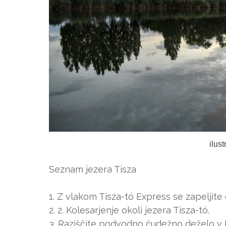
ilus
Seznam jezera Tisza
1. Z vlakom Tisza-tó Express se zapeljite
2. 2. Kolesarjenje okoli jezera Tisza-tó.
3. Raziščite podvodno čudežno deželo v E