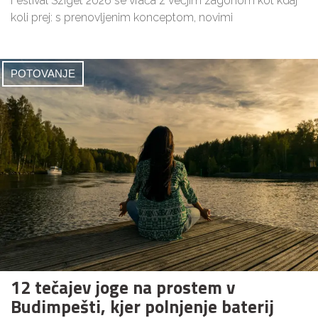
Festival Sziget 2026 se vrača z večjim zagonom kot kdaj
koli prej: s prenovljenim konceptom, novimi
POTOVANJE
12 tečajev joge na prostem v
Budimpešti, kjer polnjenje baterij