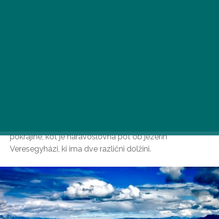
Le 25 kilometrov od Budimpešte lahko odkrijete divje
pokrajine, kot je naravoslovna pot ob jezerih
Veresegyházi, ki ima dve različni dolžini.