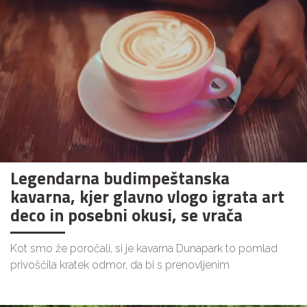
Legendarna budimpeštanska
kavarna, kjer glavno vlogo igrata art
deco in posebni okusi, se vrača
Kot smo že poročali, si je kavarna Dunapark to pomlad
privoščila kratek odmor, da bi s prenovljenim