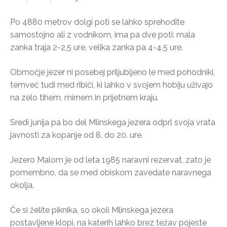
Po 4880 metrov dolgi poti se lahko sprehodite
samostojno ali z vodnikom, ima pa dve poti: mala
zanka traja 2-2,5 ure, velika zanka pa 4-4,5 ure.
Območje jezer ni posebej priljubljeno le med pohodniki,
temveč tudi med ribiči, ki lahko v svojem hobiju uživajo
na zelo tihem, mirnem in prijetnem kraju.
Sredi junija pa bo del Mlinskega jezera odprl svoja vrata
javnosti za kopanje od 8. do 20. ure.
Jezero Malom je od leta 1985 naravni rezervat, zato je
pomembno, da se med obiskom zavedate naravnega
okolja.
Če si želite piknika, so okoli Mlinskega jezera
postavljene klopi, na katerih lahko brez težav pojeste