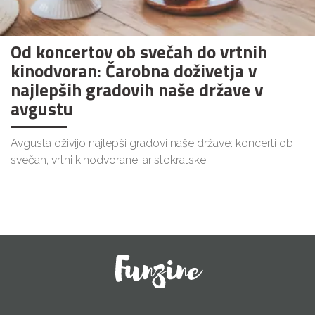
Od koncertov ob svečah do vrtnih
kinodvoran: Čarobna doživetja v
najlepših gradovih naše države v
avgustu
Avgusta oživijo najlepši gradovi naše države: koncerti ob
svečah, vrtni kinodvorane, aristokratske