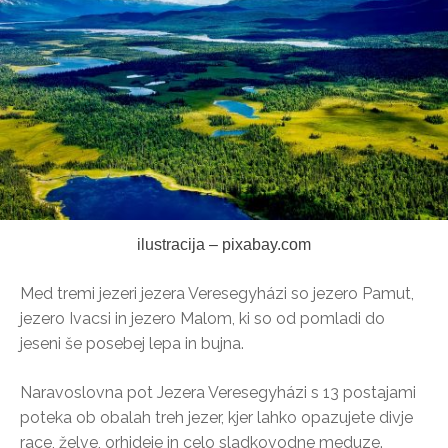
ilustracija – pixabay.com
Med tremi jezeri jezera Veresegyházi so jezero Pamut,
jezero Ivacsi in jezero Malom, ki so od pomladi do
jeseni še posebej lepa in bujna.
Naravoslovna pot Jezera Veresegyházi s 13 postajami
poteka ob obalah treh jezer, kjer lahko opazujete divje
race, želve, orhideje in celo sladkovodne meduze.