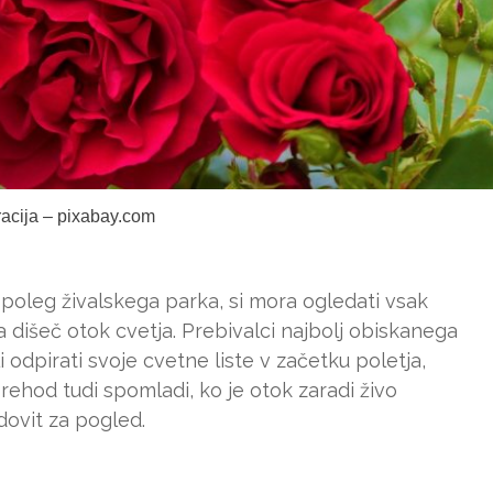
tracija – pixabay.com
, poleg živalskega parka, si mora ogledati vsak
a dišeč otok cvetja. Prebivalci najbolj obiskanega
i odpirati svoje cvetne liste v začetku poletja,
prehod tudi spomladi, ko je otok zaradi živo
dovit za pogled.