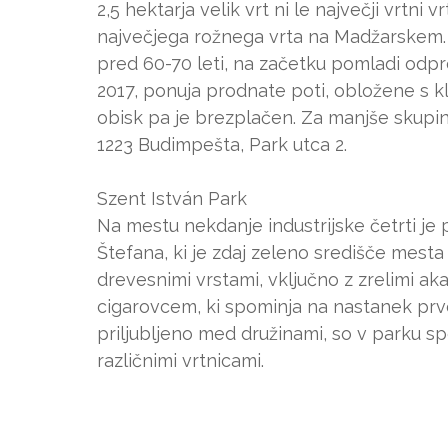
2,5 hektarja velik vrt ni le največji vrtni
največjega rožnega vrta na Madžarskem. 
pred 60-70 leti, na začetku pomladi odpre 
2017, ponuja prodnate poti, obložene s k
obisk pa je brezplačen. Za manjše skupin
1223 Budimpešta, Park utca 2.
Szent István Park
Na mestu nekdanje industrijske četrti je p
Štefana, ki je zdaj zeleno središče mesta
drevesnimi vrstami, vključno z zrelimi aka
cigarovcem, ki spominja na nastanek prvo
priljubljeno med družinami, so v parku sp
različnimi vrtnicami.