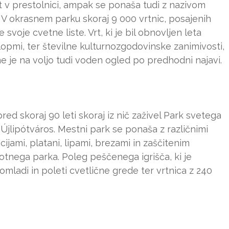
 vrt v prestolnici, ampak se ponaša tudi z nazivom
V okrasnem parku skoraj 9 000 vrtnic, posajenih
svoje cvetne liste. Vrt, ki je bil obnovljen leta
lopmi, ter številne kulturnozgodovinske zanimivosti,
e je na voljo tudi voden ogled po predhodni najavi.
red skoraj 90 leti skoraj iz nič zaživel Park svetega
 Újlipótváros. Mestni park se ponaša z različnimi
cijami, platani, lipami, brezami in zaščitenim
tnega parka. Poleg peščenega igrišča, ki je
omladi in poleti cvetlične grede ter vrtnica z 240