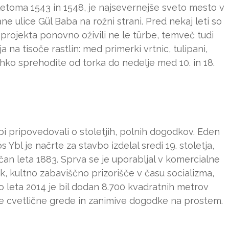
letoma 1543 in 1548, je najsevernejše sveto mesto v
ne ulice Gül Baba na rožni strani. Pred nekaj leti so
rojekta ponovno oživili ne le türbe, temveč tudi
a na tisoče rastlin: med primerki vrtnic, tulipani,
ahko sprehodite od torka do nedelje med 10. in 18.
 bi pripovedovali o stoletjih, polnih dogodkov. Eden
 Ybl je načrte za stavbo izdelal sredi 19. stoletja,
an leta 1883. Sprva se je uporabljal v komercialne
rk, kultno zabaviščno prizorišče v času socializma,
o leta 2014 je bil dodan 8.700 kvadratnih metrov
sane cvetlične grede in zanimive dogodke na prostem.