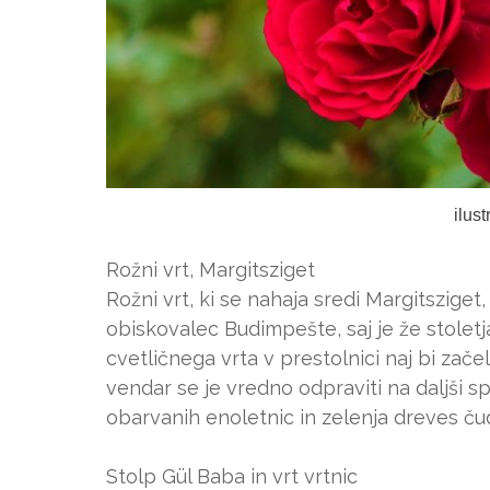
ilus
Rožni vrt, Margitsziget
Rožni vrt, ki se nahaja sredi Margitsziget
obiskovalec Budimpešte, saj je že stoletj
cvetličnega vrta v prestolnici naj bi začel
vendar se je vredno odpraviti na daljši s
obarvanih enoletnic in zelenja dreves ču
Stolp Gül Baba in vrt vrtnic