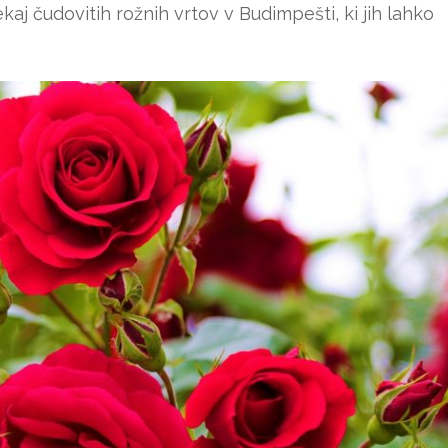
kaj čudovitih rožnih vrtov v Budimpešti, ki jih lahko