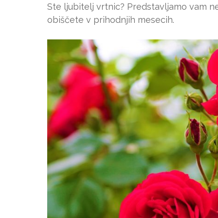
Ste ljubitelj vrtnic? Predstavljamo vam ne
obiščete v prihodnjih mesecih.