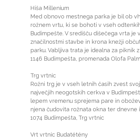
Hiša Millenium
Med obnovo mestnega parka je bil ob vhod
rožnem vrtu, ki se bohoti v vseh odtenkih
Budimpešte. V središču dišečega vrta je v
značilnostmi stavbe in krona knežji občut
parku. Vabljiva trata je idealna za piknik
1146 Budimpešta, promenada Olofa Palme
Trg vrtnic
Rožni trg je v vseh letnih časih zvest svo
največjih neogotskih cerkva v Budimpešti
lepem vremenu sprejema pare in oboževa
njena čudovita rožnata okna ter dnevne i
1074 Budimpešta, Trg vrtnic
Vrt vrtnic Budatétény