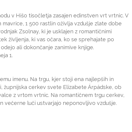
u v Hišo tisočletja zasajen edinstven vrt vrtnic. V
 mavrice, 1 500 rastlin oživlja vzdušje zlate dobe
odnjak Zsolnay, ki je usklajen z romantičnimi
ek življenja, ki vas očara, ko se sprehajate po
 z odejo ali dokončanje zanimive knjige.
ja 1.
jemu imenu. Na trgu, kjer stoji ena najlepših in
, župnijska cerkev svete Elizabete Árpádske, ob
lce z vrtom vrtnic. Na romantičnem trgu cerkev,
n večerne luči ustvarjajo neponovljivo vzdušje.