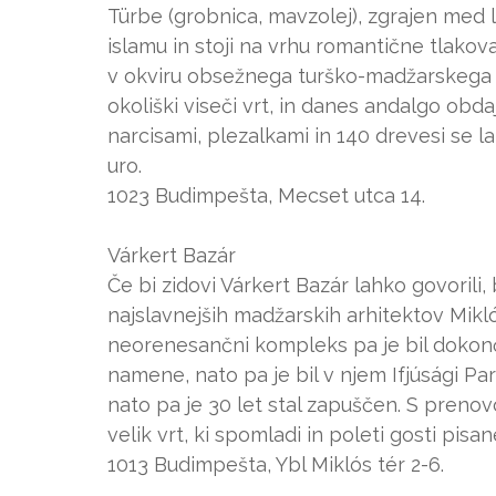
Türbe (grobnica, mavzolej), zgrajen med 
islamu in stoji na vrhu romantične tlakova
v okviru obsežnega turško-madžarskega p
okoliški viseči vrt, in danes andalgo obdaj
narcisami, plezalkami in 140 drevesi se l
uro.
1023 Budimpešta, Mecset utca 14.
Várkert Bazár
Če bi zidovi Várkert Bazár lahko govorili,
najslavnejših madžarskih arhitektov Miklós
neorenesančni kompleks pa je bil dokonč
namene, nato pa je bil v njem Ifjúsági Pa
nato pa je 30 let stal zapuščen. S prenov
velik vrt, ki spomladi in poleti gosti pi
1013 Budimpešta, Ybl Miklós tér 2-6.