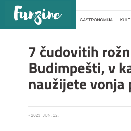
GASTRONOMIJA
KULT
7 čudovitih rožn
Budimpešti, v ka
naužijete vonja 
•
2023. JUN. 12.