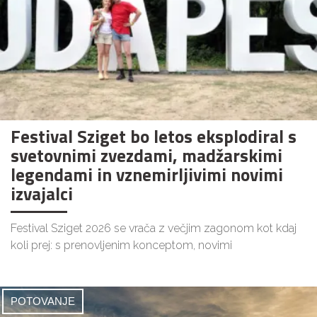
Festival Sziget bo letos eksplodiral s
svetovnimi zvezdami, madžarskimi
legendami in vznemirljivimi novimi
izvajalci
Festival Sziget 2026 se vrača z večjim zagonom kot kdaj
koli prej: s prenovljenim konceptom, novimi
POTOVANJE