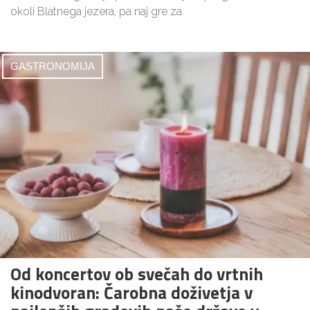
okoli Blatnega jezera, pa naj gre za
GASTRONOMIJA
Od koncertov ob svečah do vrtnih
kinodvoran: Čarobna doživetja v