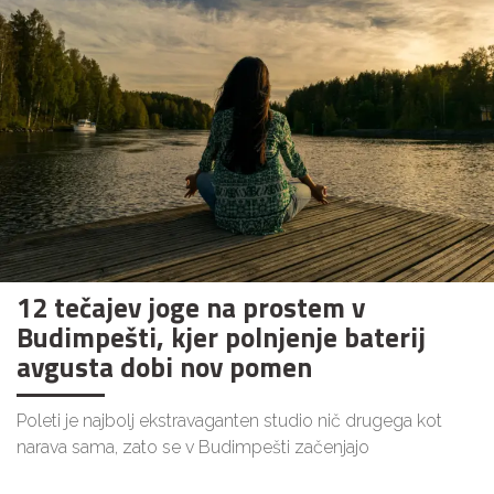
12 tečajev joge na prostem v
Budimpešti, kjer polnjenje baterij
avgusta dobi nov pomen
Poleti je najbolj ekstravaganten studio nič drugega kot
narava sama, zato se v Budimpešti začenjajo