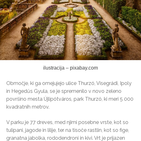
ilustracija – pixabay.com
Območje, ki ga omejujejo ulice Thurzó, Visegrádi, Ipoly
in Hegedűs Gyula, se je spremenilo v novo zeleno
površino mesta Újlipótváros, park Thurzó, ki meri 5 000
kvadratnih metrov.
V parku je 77 dreves, med njimi posebne vrste, kot so
tulipani, jagode in lilije, ter na tisoče rastlin, kot so fige,
granatna jabolka, rododendroni in kivi. Vrt je prijazen