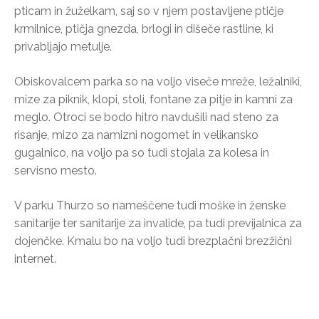
pticam in žuželkam, saj so v njem postavljene ptičje
krmilnice, ptičja gnezda, brlogi in dišeče rastline, ki
privabljajo metulje.
Obiskovalcem parka so na voljo viseče mreže, ležalniki,
mize za piknik, klopi, stoli, fontane za pitje in kamni za
meglo. Otroci se bodo hitro navdušili nad steno za
risanje, mizo za namizni nogomet in velikansko
gugalnico, na voljo pa so tudi stojala za kolesa in
servisno mesto.
V parku Thurzo so nameščene tudi moške in ženske
sanitarije ter sanitarije za invalide, pa tudi previjalnica za
dojenčke. Kmalu bo na voljo tudi brezplačni brezžični
internet.