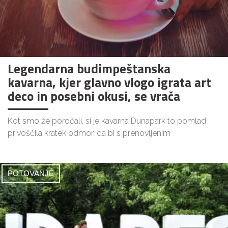
Legendarna budimpeštanska
kavarna, kjer glavno vlogo igrata art
deco in posebni okusi, se vrača
Kot smo že poročali, si je kavarna Dunapark to pomlad
privoščila kratek odmor, da bi s prenovljenim
POTOVANJE