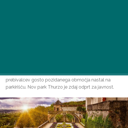
Najnovejši park v mestu Újlipótváros je na veselje
prebivalcev gosto pozidanega območja nastal na
parkirišču. Nov park Thurzo je zdaj odprt za javnost.