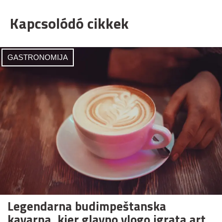
Kapcsolódó cikkek
GASTRONOMIJA
Legendarna budimpeštanska
kavarna, kjer glavno vlogo igrata art