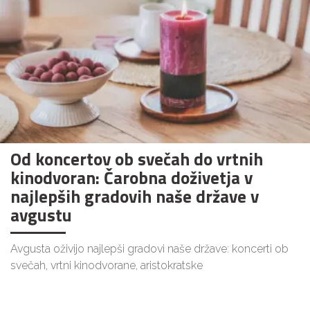
Od koncertov ob svečah do vrtnih
kinodvoran: Čarobna doživetja v
najlepših gradovih naše države v
avgustu
Avgusta oživijo najlepši gradovi naše države: koncerti ob
svečah, vrtni kinodvorane, aristokratske