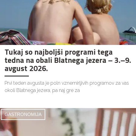
Tukaj so najboljši programi tega
tedna na obali Blatnega jezera – 3.–9.
avgust 2026.
Prvi teden avgusta je poln vznemirljivih programov za vas
okoli Blatnega jezera, pa naj gre za
GASTRONOMIJA