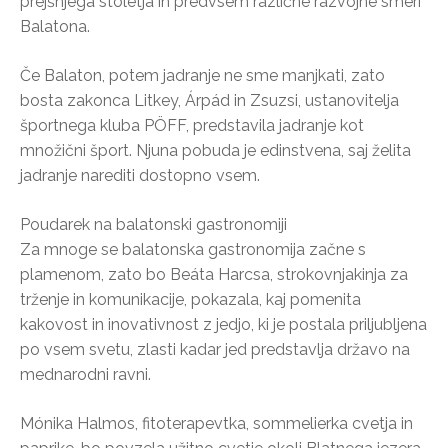
prejšnjega stoletja in predvsem različne razvojne smeri
Balatona.
Če Balaton, potem jadranje ne sme manjkati, zato
bosta zakonca Litkey, Árpád in Zsuzsi, ustanovitelja
športnega kluba PÖFF, predstavila jadranje kot
množični šport. Njuna pobuda je edinstvena, saj želita
jadranje narediti dostopno vsem.
Poudarek na balatonski gastronomiji
Za mnoge se balatonska gastronomija začne s
plamenom, zato bo Beáta Harcsa, strokovnjakinja za
trženje in komunikacije, pokazala, kaj pomenita
kakovost in inovativnost z jedjo, ki je postala priljubljena
po vsem svetu, zlasti kadar jed predstavlja državo na
mednarodni ravni.
Mónika Halmos, fitoterapevtka, sommelierka cvetja in