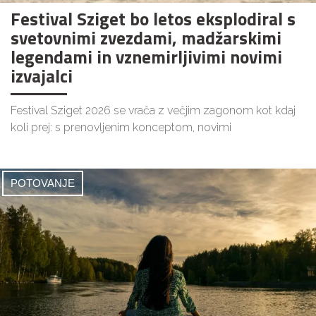
Festival Sziget bo letos eksplodiral s
svetovnimi zvezdami, madžarskimi
legendami in vznemirljivimi novimi
izvajalci
Festival Sziget 2026 se vrača z večjim zagonom kot kdaj
koli prej: s prenovljenim konceptom, novimi
POTOVANJE