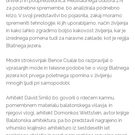
univerzi in podpredsednica Medvladnega odbora ZN
za podnebne spremembe, bo analizirala podnebno
krizo. V svoji predstavitvi bo pojasnila, zakaj moramo
spremeniti tehnologije, ki jih uporabljamo, način življenja
in kako lahko zgradimo boljšo kakovost življenja, kar je
izrednega pomena tudi za naravne zaklade, kot je regija
Blatnega jezera.
Modni strokovnjak Bence Csalár bo razpravljal o
vprašanjih mode in telesne podobe ter o vlogi Blatnega
jezera kot prvega poletnega spomina v življenju
mnogih ljudi pri samopodobi.
Arhitekt Dávid Smiló bo govoril o rdečem kamnu,
pomembnem materialu balatonskega višavja, in
njegovi vlogi, arhitekt Domonkos Wettstein, avtor knjige
Balatonska arhitektura, pa bo predstavil nagrajeno in
vrhunsko krajinsko arhitekturo iz šestdesetih let