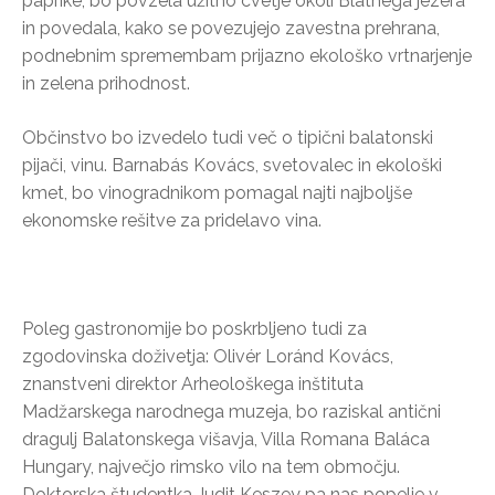
paprike, bo povzela užitno cvetje okoli Blatnega jezera
in povedala, kako se povezujejo zavestna prehrana,
podnebnim spremembam prijazno ekološko vrtnarjenje
in zelena prihodnost.
Občinstvo bo izvedelo tudi več o tipični balatonski
pijači, vinu. Barnabás Kovács, svetovalec in ekološki
kmet, bo vinogradnikom pomagal najti najboljše
ekonomske rešitve za pridelavo vina.
Poleg gastronomije bo poskrbljeno tudi za
zgodovinska doživetja: Olivér Loránd Kovács,
znanstveni direktor Arheološkega inštituta
Madžarskega narodnega muzeja, bo raziskal antični
dragulj Balatonskega višavja, Villa Romana Baláca
Hungary, največjo rimsko vilo na tem območju.
Doktorska študentka Judit Keszey pa nas popelje v