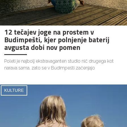
12 tečajev joge na prostem v
Budimpešti, kjer polnjenje baterij
avgusta dobi nov pomen
Poleti je najbolj ekstravaganten studio nič drugega kot
narava sama, zato se v Budimpešti začenjajo
KULTURE