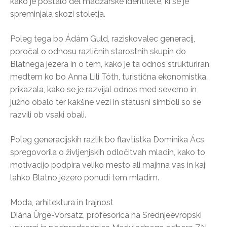
kako je postalo del madžarske identitete, ki se je
spreminjala skozi stoletja.
Poleg tega bo Ádám Guld, raziskovalec generacij,
poročal o odnosu različnih starostnih skupin do
Blatnega jezera in o tem, kako je ta odnos strukturiran,
medtem ko bo Anna Lili Tóth, turistična ekonomistka,
prikazala, kako se je razvijal odnos med severno in
južno obalo ter kakšne vezi in statusni simboli so se
razvili ob vsaki obali.
Poleg generacijskih razlik bo flavtistka Dominika Ács
spregovorila o življenjskih odločitvah mladih, kako to
motivacijo podpira veliko mesto ali majhna vas in kaj
lahko Blatno jezero ponudi tem mladim.
Moda, arhitektura in trajnost
Diána Ürge-Vorsatz, profesorica na Srednjeevropski