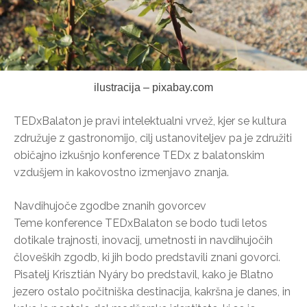
ilustracija – pixabay.com
TEDxBalaton je pravi intelektualni vrvež, kjer se kultura
združuje z gastronomijo, cilj ustanoviteljev pa je združiti
običajno izkušnjo konference TEDx z balatonskim
vzdušjem in kakovostno izmenjavo znanja.
Navdihujoče zgodbe znanih govorcev
Teme konference TEDxBalaton se bodo tudi letos
dotikale trajnosti, inovacij, umetnosti in navdihujočih
človeških zgodb, ki jih bodo predstavili znani govorci.
Pisatelj Krisztián Nyáry bo predstavil, kako je Blatno
jezero ostalo počitniška destinacija, kakršna je danes, in