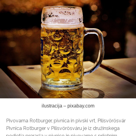
ilustracija – pixabay.com
Pivovarna Rotburger, pivnica in pivski vrt, Pilisvörösvár
Pivnica Rotburger v Pilisvörösváru je iz družinskega
podjetja prerasla v pivnico in pivovarno s prijetnim