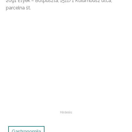
2091 Etyek – Botpuszta, 1511/1 Kolumbusz utca,
parcelna št.
Gastronomija