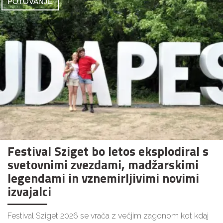
POTOVANJE
Festival Sziget bo letos eksplodiral s
svetovnimi zvezdami, madžarskimi
legendami in vznemirljivimi novimi
izvajalci
Festival Sziget 2026 se vrača z večjim zagonom kot kdaj