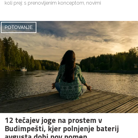
koli prej: s prenovljenim konceptom, novimi
POTOVANJE
12 tečajev joge na prostem v
Budimpešti, kjer polnjenje baterij
avgusta dobi nov pomen