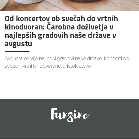
Od koncertov ob svečah do vrtnih
kinodvoran: Čarobna doživetja v
najlepših gradovih naše države v
avgustu
Avgusta oživijo najlepši gradovi naše države: koncerti ob
svečah, vrtni kinodvorane, aristokratske