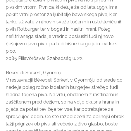
pivskim vrtom. Pivnica, ki deluje že od leta 1993, ima
pokrit vrtni prostor za ljubitelje bavarskega piva, kjer
lahko uživate v njihovih sveže točenih in ustekleničenih
pivih Rotburger ter v bogati in nasitni hrani. Poleg
nefiltriranega slada je vredno poskusiti tudi njihovo
češnjevo rjavo pivo, pa tudi hišne burgerje in zvitke s
pico.
2085 Pilisvörösvár, Szabadság u. 22.
Békebeli Sörkert, Gyömrő
V restavraciji Békebeli Sörkert v Gyömrőju od srede do
nedelje poleg ročno izdelanih burgerjev strežejo tudi
hladna točena piva. Na vrtu, obdanem z rastlinami in
zaščitenem pred dežjem, so na voljo okusna hrana in
pijača za potešitev žeje ter vse, kar potrebujete za
sproščujoč oddih. Če ste razpoloženi za obilnejši obrok,
lažji prigrizek ob pivu ali večerjo z živo glasbo, boste