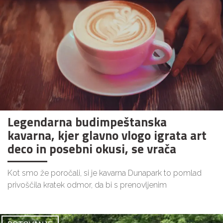
Legendarna budimpeštanska
kavarna, kjer glavno vlogo igrata art
deco in posebni okusi, se vrača
Kot smo že poročali, si je kavarna Dunapark to pomlad
privoščila kratek odmor, da bi s prenovljenim