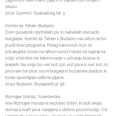
zagotovo našli hrano, pijačo in zabavo po svojem
okusu.
2230 Gyömrő, Szabadság tér 3.
Komló és Tehén, Budaörs
Dom posebnih obrtniških piv in nebeških domačih
burgerjev, Komló és Tehén v Budaörs nas letos ne bo
pustil brez programa. Poleg kakovosti, ki jo že
pričakujete, bodo na njihovi sončni terasi še naprej na
voljo vrtni kino ter tekmovanje v uživanju klobas in
krepkih. Na voljo bo več kot 150 vrst piva iz več kot 20
pivovarn ter pice, sočni burgerji in božanske sladice, ki
bodo spremljale odlične pijače.
2040 Budaörs, Budapesti út 36.
Rizmajer Sörház, Szentendre
Ime Rizmajer morda ni neznano tistim, ki radi srkajo
domača kraft piva, narejena s skrbno pozornostjo. Od