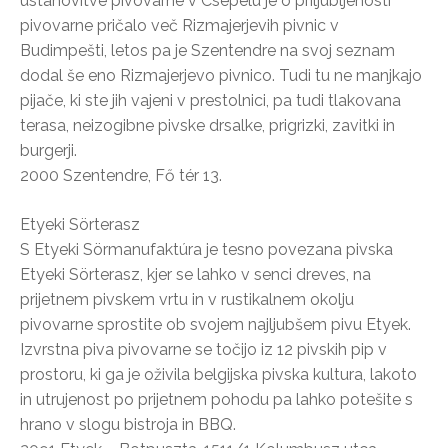
ustanovitve pivovarne v Csepelu je o priljubljenosti
pivovarne pričalo več Rizmajerjevih pivnic v
Budimpešti, letos pa je Szentendre na svoj seznam
dodal še eno Rizmajerjevo pivnico. Tudi tu ne manjkajo
pijače, ki ste jih vajeni v prestolnici, pa tudi tlakovana
terasa, neizogibne pivske drsalke, prigrizki, zavitki in
burgerji.
2000 Szentendre, Fő tér 13.
Etyeki Sörterasz
S Etyeki Sörmanufaktúra je tesno povezana pivska
Etyeki Sörterasz, kjer se lahko v senci dreves, na
prijetnem pivskem vrtu in v rustikalnem okolju
pivovarne sprostite ob svojem najljubšem pivu Etyek.
Izvrstna piva pivovarne se točijo iz 12 pivskih pip v
prostoru, ki ga je oživila belgijska pivska kultura, lakoto
in utrujenost po prijetnem pohodu pa lahko potešite s
hrano v slogu bistroja in BBQ.