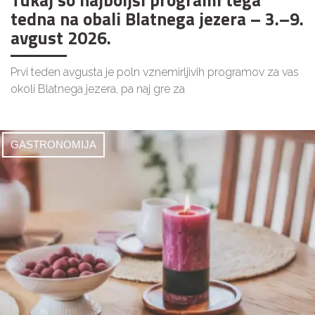
Tukaj so najboljši programi tega
tedna na obali Blatnega jezera – 3.–9.
avgust 2026.
Prvi teden avgusta je poln vznemirljivih programov za vas
okoli Blatnega jezera, pa naj gre za
GASTRONOMIJA