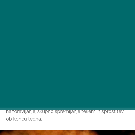
Po priljubljenih lokacijah v prestolnici spomladi in poleti
vam zdaj priporočamo prijetne pivske vrtove in pivske
terase v aglomeraciji Budimpešte za prijateljsko
nazdravljanje, skupno spremljanje tekem in sprostitev
ob koncu tedna.