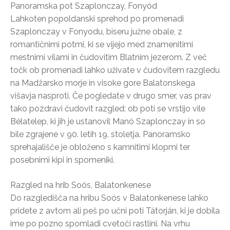
Panoramska pot Szaplonczay, Fonyód
Lahkoten popoldanski sprehod po promenadi
Szaplonczay v Fonyodu, biseru južne obale, z
romantičnimi potmi, ki se vijejo med znamenitimi
mestnimi vilami in čudovitim Blatnim jezerom. Z več
točk ob promenadi lahko uživate v čudovitem razgledu
na Madžarsko morje in visoke gore Balatonskega
višavja nasproti. Če pogledate v drugo smer, vas prav
tako pozdravi čudovit razgled: ob poti se vrstijo vile
Bélatelep, ki jih je ustanovil Manó Szaplonczay in so
bile zgrajene v 90. letih 19. stoletja. Panoramsko
sprehajališče je obloženo s kamnitimi klopmi ter
posebnimi kipi in spomeniki.
Razgled na hrib Soós, Balatonkenese
Do razgledišča na hribu Soós v Balatonkenese lahko
pridete z avtom ali peš po učni poti Tátorján, ki je dobila
ime po pozno spomladi cvetoči rastlini. Na vrhu