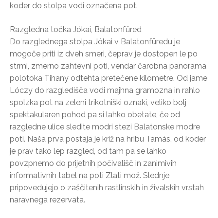
koder do stolpa vodi označena pot.
Razgledna točka Jókai, Balatonfüred
Do razglednega stolpa Jókai v Balatonfüredu je
mogoče priti iz dveh smeri, čeprav je dostopen le po
strmi, zmerno zahtevni poti, vendar čarobna panorama
polotoka Tihany odtehta pretečene kilometre. Od jame
Lóczy do razgledišča vodi majhna gramozna in rahlo
spolzka pot na zeleni trikotniški oznaki, veliko bolj
spektakularen pohod pa si lahko obetate, če od
razgledne ulice sledite modri stezi Balatonske modre
poti. Naša prva postaja je križ na hribu Tamás, od koder
je prav tako lep razgled, od tam pa se lahko
povzpnemo do prijetnih počivališč in zanimivih
informativnih tabel na poti Zlati mož. Slednje
pripovedujejo o zaščitenih rastlinskih in živalskih vrstah
naravnega rezervata.