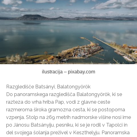
ilustracija – pixabay.com
Razgledišče Batsányi, Balatongyörök
Do panoramskega razgledišča Balatongyörök, ki se
razteza do vrha hriba Pap, vodi z glavne ceste
razmeroma široka gramozna cesta, ki se postopoma
vzpenja. Stolp na 269 metrih nadmorske višine nosi ime
po Jánosu Batsányiju, pesniku, ki se je rodil v Tapolci in
del svojega šolanja preživel v Keszthelyju. Panoramska