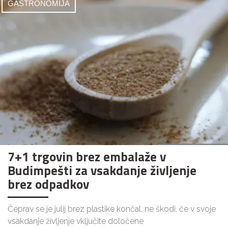
GASTRONOMIJA
7+1 trgovin brez embalaže v
Budimpešti za vsakdanje življenje
brez odpadkov
Čeprav se je julij brez plastike končal, ne škodi, če v svoje
vsakdanje življenje vključite določene