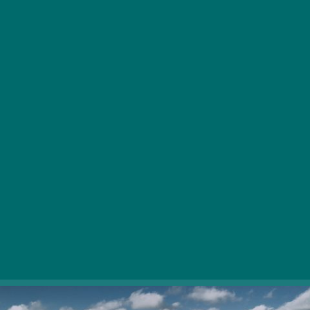
Izraz “madžarsko morje” zaživi takoj, ko zagledate
čudovito panoramo, ki jo ponujajo edinstvene
razgledne točke Blatnega jezera. Spomladi je gneča še
skromnejša, zato je vredno odpotovati!