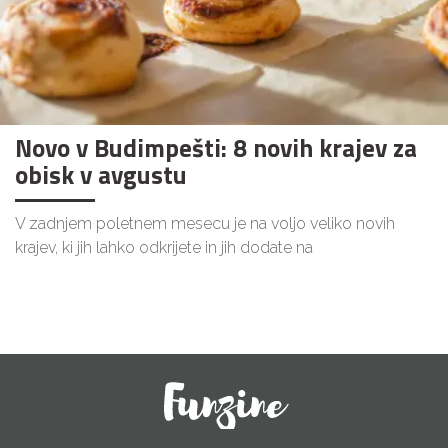
Novo v Budimpešti: 8 novih krajev za
obisk v avgustu
V zadnjem poletnem mesecu je na voljo veliko novih
krajev, ki jih lahko odkrijete in jih dodate na