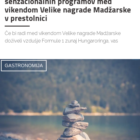
senzacionalnih programov med
vikendom Velike nagrade Madžarske
v prestolnici
Če bi radi med vikendom Velike nagrade Madžarske
doživeli vzdušje Formule 1 zunaj Hungaroringa, vas
GASTRONOMIJA