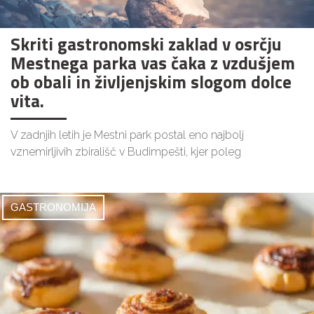
Skriti gastronomski zaklad v osrčju
Mestnega parka vas čaka z vzdušjem
ob obali in življenjskim slogom dolce
vita.
V zadnjih letih je Mestni park postal eno najbolj
vznemirljivih zbirališč v Budimpešti, kjer poleg
GASTRONOMIJA