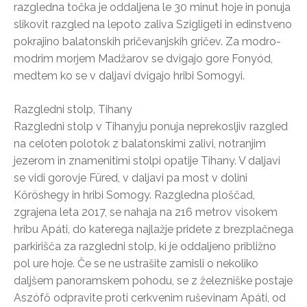
razgledna točka je oddaljena le 30 minut hoje in ponuja
slikovit razgled na lepoto zaliva Szigligeti in edinstveno
pokrajino balatonskih pričevanjskih gričev. Za modro-
modrim morjem Madžarov se dvigajo gore Fonyód,
medtem ko se v daljavi dvigajo hribi Somogyi.
Razgledni stolp, Tihany
Razgledni stolp v Tihanyju ponuja neprekosljiv razgled
na celoten polotok z balatonskimi zalivi, notranjim
jezerom in znamenitimi stolpi opatije Tihany. V daljavi
se vidi gorovje Füred, v daljavi pa most v dolini
Kőröshegy in hribi Somogy. Razgledna ploščad,
zgrajena leta 2017, se nahaja na 216 metrov visokem
hribu Apáti, do katerega najlažje pridete z brezplačnega
parkirišča za razgledni stolp, ki je oddaljeno približno
pol ure hoje. Če se ne ustrašite zamisli o nekoliko
daljšem panoramskem pohodu, se z železniške postaje
Aszófő odpravite proti cerkvenim ruševinam Apáti, od