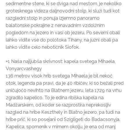
sedimentne stene, ki se dviga nad mestom, je nekoliko
grotesknega videza daljnovodni stolp, ki služi tudi kot
razgledni stolp in ponuja izjemno panoramo
balatonske pokrajine z nenavadnim vzdolžnim
pogledom na jezero in vasi ob jezeru. Po severni obali
lahko vidite vse do polotoka Tihany, na južni obali pa
lahko vidite celo nebotičnik Siofok.
+1 Naša najljubša skrivnost: kapela svetega Mihaela,
Vonyarcvashegy
136 metrov visok hrib svetega Mihaela je bil nekoč
otok, legenda pa pravi, da je 40 ribičev, ki so bežali pred
uničujočo nevihto na Blatnem jezeru, leta 1729 na vrhu
zgradilo kapelico. To je edina ribiška kapela na
Madžarskem, od koder se razprostira neprekosljiv
razgled na hribe Keszthely in Blatno jezero, pa tudi na
hribe prič, ki so posejani od Szigligeti do Badacsonyja.
Kapelica, spomenik v mirnem okolju, je ena od manj