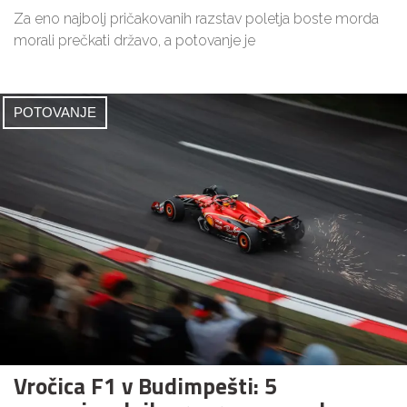
Za eno najbolj pričakovanih razstav poletja boste morda
morali prečkati državo, a potovanje je
POTOVANJE
Vročica F1 v Budimpešti: 5