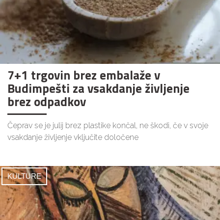
7+1 trgovin brez embalaže v
Budimpešti za vsakdanje življenje
brez odpadkov
Čeprav se je julij brez plastike končal, ne škodi, če v svoje
vsakdanje življenje vključite določene
KULTURE