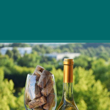
Tokaj-Hegyalja, ki je tudi na Unescovem seznamu
svetovne dediščine. Pridite z nami in odkrijte
fascinantne zaklade tega območja!