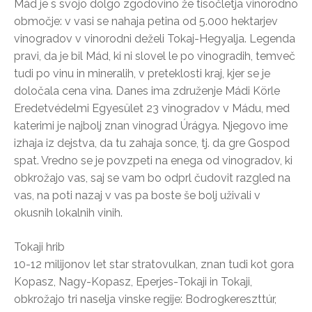
Mád je s svojo dolgo zgodovino že tisočletja vinorodno
območje: v vasi se nahaja petina od 5.000 hektarjev
vinogradov v vinorodni deželi Tokaj-Hegyalja. Legenda
pravi, da je bil Mád, ki ni slovel le po vinogradih, temveč
tudi po vinu in mineralih, v preteklosti kraj, kjer se je
določala cena vina. Danes ima združenje Mádi Körle
Eredetvédelmi Egyesület 23 vinogradov v Mádu, med
katerimi je najbolj znan vinograd Úrágya. Njegovo ime
izhaja iz dejstva, da tu zahaja sonce, tj. da gre Gospod
spat. Vredno se je povzpeti na enega od vinogradov, ki
obkrožajo vas, saj se vam bo odprl čudovit razgled na
vas, na poti nazaj v vas pa boste še bolj uživali v
okusnih lokalnih vinih.
Tokaji hrib
10-12 milijonov let star stratovulkan, znan tudi kot gora
Kopasz, Nagy-Kopasz, Eperjes-Tokaji in Tokaji,
obkrožajo tri naselja vinske regije: Bodrogkereszttúr,