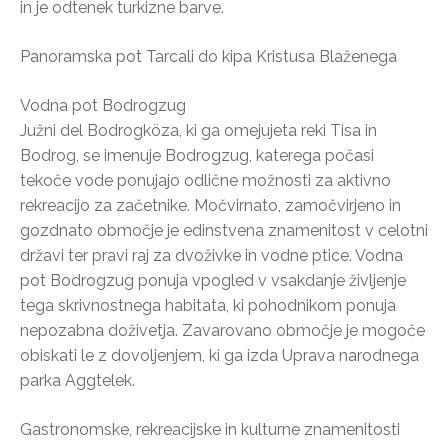
in je odtenek turkizne barve.
Panoramska pot Tarcali do kipa Kristusa Blaženega
Vodna pot Bodrogzug
Južni del Bodrogköza, ki ga omejujeta reki Tisa in
Bodrog, se imenuje Bodrogzug, katerega počasi
tekoče vode ponujajo odlične možnosti za aktivno
rekreacijo za začetnike. Močvirnato, zamočvirjeno in
gozdnato območje je edinstvena znamenitost v celotni
državi ter pravi raj za dvoživke in vodne ptice. Vodna
pot Bodrogzug ponuja vpogled v vsakdanje življenje
tega skrivnostnega habitata, ki pohodnikom ponuja
nepozabna doživetja. Zavarovano območje je mogoče
obiskati le z dovoljenjem, ki ga izda Uprava narodnega
parka Aggtelek.
Gastronomske, rekreacijske in kulturne znamenitosti