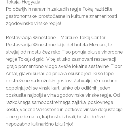
Tokaja-Hegyalja
Po očarljivih naravnih zakladih regije Tokaj raziščite
gastronomske, prostočasne in kulturne znamenitosti
zgodovinske vinske regije!
Restavracija Winestone – Mercure Tokaj Center
Restavracija Winestone, ki je del hotela Mercure, le
streljaj od mostu čez reko Tiso ponuja okuse vinorodne
regije Tokajski griči. V tej stilsko zasnovani restavraciji
igrajo pomembno vlogo sveže lokalne sestavine, Tibor
Antal, glavni kuhar, pa pričara okusne jedi, ki so lepo
postrežene na krožnikih gostov. Zahvaljujoč nenehno
dopolnjujoči se vinski karti lahko ob odličnih jedeh
poskusite najboljša vina zgodovinske vinske regije. Od
razkošnega samopostrežnega zajtrka, poslovnega
kosila, večerje Winestone in petkove vinske degustacije
– ne glede na to, kaj boste izbrali, boste doživeli
nepozabno kulinarično izkušnjo!