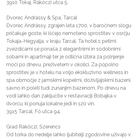
3910 Tokaj, Rákóczi utca 5.
Dvorec Andrássy & Spa, Tarcal
Dvorec Andrássy, zgrajen leta 1700, v baročnem slogu
pričakuje goste, ki iščejo nemoteno sprostitev v osrčju
Tokaja-Hegyalja, v kraju Tarcal. Ta hotel s petimi
zvezdicami se ponaša z elegantnimi in sodobnimi
sobami in apartmaji ter je odlična izbira za polnjenje
moči po dnevu, preživetem v okolici. Za popolno
sprostitev je v hotelu na voljo ekskluzivno wellness in
spa območje z jamskimi kopelmi, doživljajskimi bazeni,
savno in poleti tudi zunanjim bazenom. Po dnevu na
vodi lahko dan zaključite v restavraciji Bobajka v
dvorcu, ki ponuja lokalne jedi in 120 vin.
3915 Tarcal, Fő utca 94.
Grad Rákóczi, Szerencs
Od torka do nedelje lahko ljubitelji zgodovine uživajo v