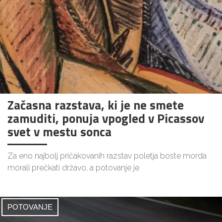
Začasna razstava, ki je ne smete
zamuditi, ponuja vpogled v Picassov
svet v mestu sonca
Za eno najbolj pričakovanih razstav poletja boste morda
morali prečkati državo, a potovanje je
POTOVANJE