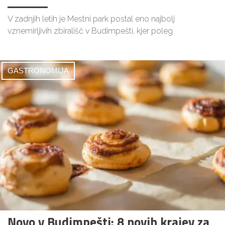
V zadnjih letih je Mestni park postal eno najbolj
vznemirljivih zbirališč v Budimpešti, kjer poleg
GASTRONOMIJA
Novo v Budimpešti: 8 novih krajev za