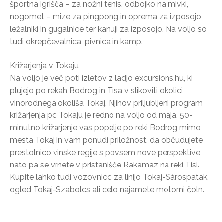
športna igrišča – za nožni tenis, odbojko na mivki,
nogomet – mize za pingpong in oprema za izposojo,
ležalniki in gugalnice ter kanuji za izposojo. Na voljo so
tudi okrepčevalnica, pivnica in kamp.
Križarjenja v Tokaju
Na voljo je več poti izletov z ladjo excursions.hu, ki
plujejo po rekah Bodrog in Tisa v slikoviti okolici
vinorodnega okoliša Tokaj. Njihov priljubljeni program
križarjenja po Tokaju je redno na voljo od maja. 50-
minutno križarjenje vas popelje po reki Bodrog mimo
mesta Tokaj in vam ponudi priložnost, da občudujete
prestolnico vinske regije s povsem nove perspektive,
nato pa se vrnete v pristanišče Rakamaz na reki Tisi.
Kupite lahko tudi vozovnico za linijo Tokaj-Sárospatak,
ogled Tokaj-Szabolcs ali celo najamete motorni čoln.