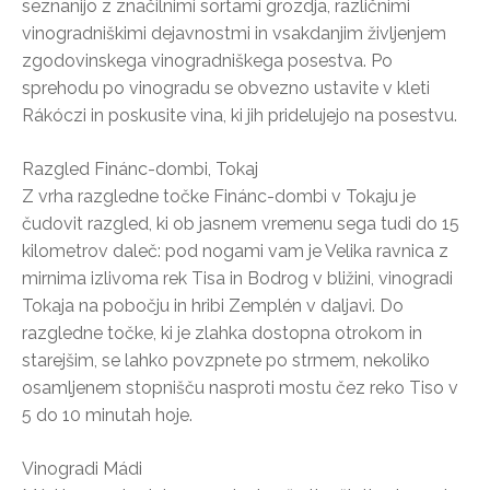
seznanijo z značilnimi sortami grozdja, različnimi
vinogradniškimi dejavnostmi in vsakdanjim življenjem
zgodovinskega vinogradniškega posestva. Po
sprehodu po vinogradu se obvezno ustavite v kleti
Rákóczi in poskusite vina, ki jih pridelujejo na posestvu.
Razgled Finánc-dombi, Tokaj
Z vrha razgledne točke Finánc-dombi v Tokaju je
čudovit razgled, ki ob jasnem vremenu sega tudi do 15
kilometrov daleč: pod nogami vam je Velika ravnica z
mirnima izlivoma rek Tisa in Bodrog v bližini, vinogradi
Tokaja na pobočju in hribi Zemplén v daljavi. Do
razgledne točke, ki je zlahka dostopna otrokom in
starejšim, se lahko povzpnete po strmem, nekoliko
osamljenem stopnišču nasproti mostu čez reko Tiso v
5 do 10 minutah hoje.
Vinogradi Mádi