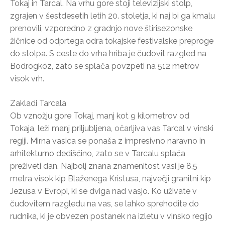
Tokaj in Tarcal. Na vrhu gore stoji televizijski stolp,
zgrajen v šestdesetih letih 20. stoletja, ki naj bi ga kmalu
prenovili, vzporedno z gradnjo nove štirisezonske
žičnice od odprtega odra tokajske festivalske preproge
do stolpa. S ceste do vrha hriba je čudovit razgled na
Bodrogköz, zato se splača povzpeti na 512 metrov
visok vrh.
Zakladi Tarcala
Ob vznožju gore Tokaj, manj kot 9 kilometrov od
Tokaja, leži manj priljubljena, očarljiva vas Tarcal v vinski
regiji. Mirna vasica se ponaša z impresivno naravno in
arhitekturno dediščino, zato se v Tarcalu splača
preživeti dan. Najbolj znana znamenitost vasi je 8,5
metra visok kip Blaženega Kristusa, največji granitni kip
Jezusa v Evropi, ki se dviga nad vasjo. Ko uživate v
čudovitem razgledu na vas, se lahko sprehodite do
rudnika, ki je obvezen postanek na izletu v vinsko regijo