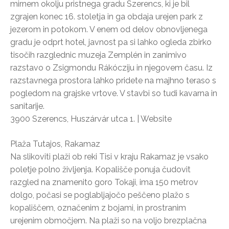
mirnem okolju pristnega gradu Szerencs, ki je bil
zgrajen konec 16. stoletja in ga obdaja urejen park z
jezerom in potokom. V enem od delov obnovljenega
gradu je odprt hotel, javnost pa si lahko ogleda zbirko
tisočih razglednic muzeja Zemplén in zanimivo
razstavo o Zsigmondu Rákócziju in njegovem času. Iz
razstavnega prostora lahko pridete na majhno teraso s
pogledom na grajske vrtove. V stavbi so tudi kavarna in
sanitarije.
3900 Szerencs, Huszárvár utca 1. | Website
Plaža Tutajos, Rakamaz
Na slikoviti plaži ob reki Tisi v kraju Rakamaz je vsako
poletje polno življenja. Kopališče ponuja čudovit
razgled na znamenito goro Tokaji, ima 150 metrov
dolgo, počasi se poglabljajočo peščeno plažo s
kopališčem, označenim z bojami, in prostranim
urejenim območjem. Na plaži so na voljo brezplačna