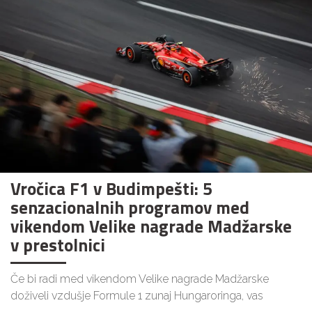
Vročica F1 v Budimpešti: 5
senzacionalnih programov med
vikendom Velike nagrade Madžarske
v prestolnici
Če bi radi med vikendom Velike nagrade Madžarske
doživeli vzdušje Formule 1 zunaj Hungaroringa, vas