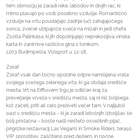
tem območju je zaradi reke, labodov in divjih rac, ki
mirno plavajo po vodi, posebno vzdušje. Romantično
vzdušje na vrtu poudarjajo zadnje luči zahajajočega
sonca, zvečer utripajoče sveče na mizah in jedi chefa
Zsolta Pálinkása, ki jih dopolnjujejo neprekosljiva vinska
karta in zanimive različice gina s tonikom.
1203 Budimpešta, Vízisport u. 12-18.
Zsiráf
Zsiráf vsak dan točno opoldne odpre namišljena vrata
svojega svežega zelenega vrta, ki ga obdaja središče
mesta. Vrt na Eifflovem trgu je odličen kraj za
preverjanje vrveža v središču mesta, saj ni nič boljšega
kot začeti, priti ali celo preživeti večer tam. V najljubši
oazi v središču mesta – ki je zaradi letošnjih izboljšav še
bolj privlačna – boste našli nešteto osvežilnih pijač,
prigrizke restavracij Las Vegan’s in Smoke Riders, teraso
VIP, sprostitev, zaščiteno pred dežjem, in nočne