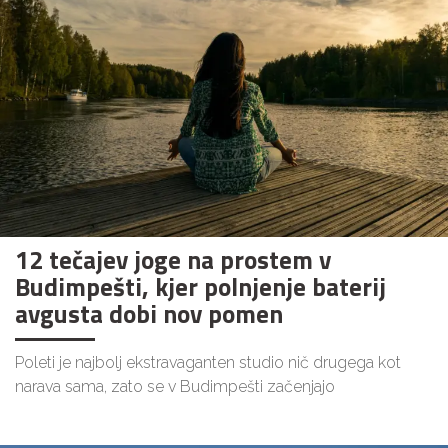
12 tečajev joge na prostem v
Budimpešti, kjer polnjenje baterij
avgusta dobi nov pomen
Poleti je najbolj ekstravaganten studio nič drugega kot
narava sama, zato se v Budimpešti začenjajo