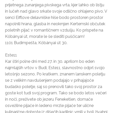
prijetnega zunanjega pivskega vrta, kjer lahko ob listju
in lučeh nad glavo srkate svoje odlično ohlajeno pivo. V
senci Eifflove delavniške hiše bodo prostoren prostor
napolnili hrana, glasba in neokrnjen Kertemski občutek
poletnih pijač v romantičnem vzdušju. Ko prispete na
Kőbányai út, morate le še slediti puščicam!
1101 Budimpešta, Kőbányai út 30.
Este11
Kar štiri polne dni med 27. in 30. aprilom bo eden
najmlajših vrtov v Budi, Este11, slavnostno odprl svojo
letošnjo sezono. Po kratkem, znanem lanskem poletju
se z velikim navdušenjem podajajo v prihajajoče
budaško poletje, saj so prenovili tako svoj prostor za
goste kot tudi svoj program. Tako se bodo letos večeri
in noči, preživete ob jezeru Feneketlen, domače
osvežilne pijače in ledeno mrzle pijače ter ulične
kulinarične dobrote iz dišečih kadilnic vrnili v bolj živahni