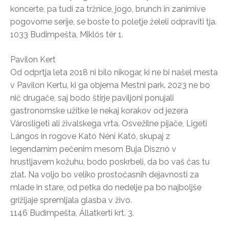
koncerte, pa tudi za tržnice, jogo, brunch in zanimive
pogovorne serije, se boste to poletje želeli odpraviti tja.
1033 Budimpešta, Miklós tér 1.
Pavilon Kert
Od odprtja leta 2018 ni bilo nikogar, ki ne bi našel mesta
v Pavilon Kertu, ki ga objema Mestni park. 2023 ne bo
nič drugače, saj bodo štirje paviljoni ponujali
gastronomske užitke le nekaj korakov od jezera
Városligeti ali živalskega vrta. Osvežilne pijače, Ligeti
Lángos in rogove Kató Néni Kató, skupaj z
legendarnim pečenim mesom Buja Disznó v
hrustljavem kožuhu, bodo poskrbeli, da bo vaš čas tu
zlat. Na voljo bo veliko prostočasnih dejavnosti za
mlade in stare, od petka do nedelje pa bo najboljše
grižljaje spremljala glasba v živo.
1146 Budimpešta, Állatkerti krt. 3.