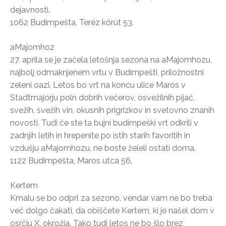
dejavnosti.
1062 Budimpešta, Teréz körút 53.
aMajomhoz
27. aprila se je začela letošnja sezona na aMajomhozu,
najbolj odmaknjenem vrtu v Budimpešti, priložnostni
zeleni oazi. Letos bo vrt na koncu ulice Maros v
Stadtmajorju poln dobrih večerov, osvežilnih pijač,
svežih, svežih vin, okusnih prigrizkov in svetovno znanih
novosti. Tudi če ste ta bujni budimpeški vrt odkrili v
zadnjih letih in hrepenite po istih starih favoritih in
vzdušju aMajomhozu, ne boste želeli ostati doma.
1122 Budimpešta, Maros utca 56.
Kertem
Kmalu se bo odprl za sezono, vendar vam ne bo treba
več dolgo čakati, da obiščete Kertem, ki je našel dom v
osrčju X. okrožja. Tako tudi letos ne bo šlo brez