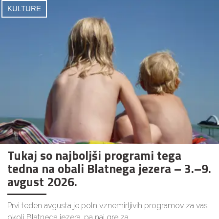
KULTURE
Tukaj so najboljši programi tega
tedna na obali Blatnega jezera – 3.–9.
avgust 2026.
Prvi teden avgusta je poln vznemirljivih programov za vas
okoli Blatnega jezera, pa naj gre za