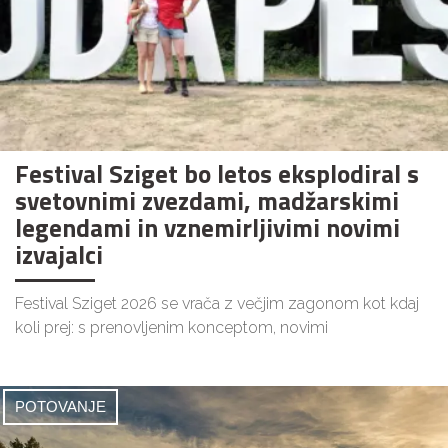
Festival Sziget bo letos eksplodiral s
svetovnimi zvezdami, madžarskimi
legendami in vznemirljivimi novimi
izvajalci
Festival Sziget 2026 se vrača z večjim zagonom kot kdaj
koli prej: s prenovljenim konceptom, novimi
POTOVANJE