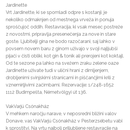
Jardinette
Vrt Jardinette, ki se spomladi odpre s kostanji, je
nekoliko odmaknjen od mestnega vrveža in ponuja
sproščujoč oddih. Restavracija, ki vsak mesec postreže
z novostmi, pripravlja presenečenja za nove in stare
goste. Ljubitelji gina ne bodo razočarani, saj lahko v
povsem novem baru z ginom uživajo v svoji najljubši
pijači v čisti obliki, kot gin & tonik ali prerojeni kot koktajl.
Od te sezone pa lahko na svežem zraku zelene oaze
Jardinette uživate tudi v ulični hrani z dimljenjem,
drobljenimi svinjskimi stranicami in piščančjimi krili z
vznemirljivimi začimbami. Rezervacije: 1/248-1652
1112 Budimpešta, Németvölgyi út 136.
VakVarjú Csónakház
V mehkem naročju narave, v neposredni bližini valov
Donave, vas VakVarjú Csónakház v Pesterzsébetu vabi
k sprostitvi. Na vrtu najbolj priljubljene restavracije na