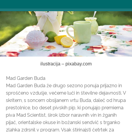
ilustracija – pixabay.com
Mad Garden Buda
Mad Garden Buda že drugo sezono ponuja prijazno in
sproščeno vzdušje, večerne luči in številne dejavnosti. V
skritem, s soncem obsijanem vrtu Buda, daleč od hrupa
prestolnice, bo deset pivskih pip, ki ponujajo premierna
piva Mad Scientist, širok izbor naravnih vin in žganih
pijač, orientalske okuse in božanski sendvič s trganko
zlahka zdrsnil v program. Vsak štirinajsti četrtek za