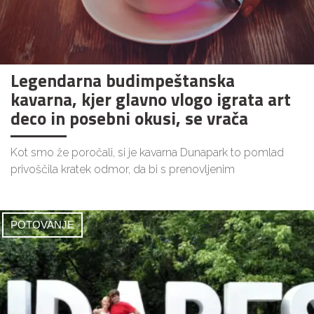
Legendarna budimpeštanska
kavarna, kjer glavno vlogo igrata art
deco in posebni okusi, se vrača
Kot smo že poročali, si je kavarna Dunapark to pomlad
privoščila kratek odmor, da bi s prenovljenim
POTOVANJE