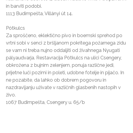
in barviti podobi.
1113 Budimpešta, Villányi út 14.
Pótkulcs
Za sproščeno, eklektično pivo in boemski sprehod po
vrtni sobi v senci z bršljanom pokritega požarnega zidu
se vam ni treba nujno oddaljiti od živahnega Nyugati
pályaudvarja. Restavracija Pótkulcs na ulici Csengery,
obkrožena z bujnim zelenjem, ponuja različne jedi,
prijetne luči pozimi in poleti, udobne fotelje in pijačo. In
ne pozabite, da lahko ob dobrem pogovoru in
nazdravljanju uživate v različnih glasbenih nastopih v
živo.
1067 Budimpešta, Csengery u. 65/b