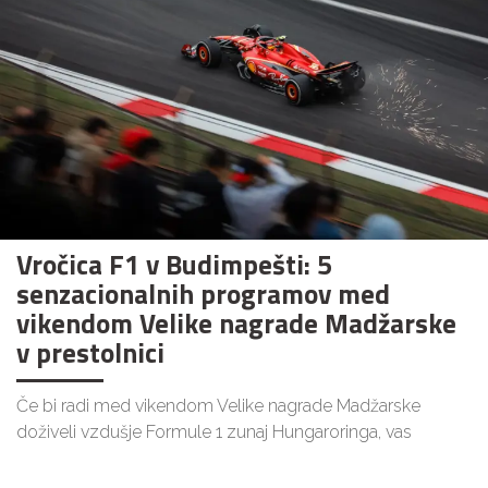
Vročica F1 v Budimpešti: 5
senzacionalnih programov med
vikendom Velike nagrade Madžarske
v prestolnici
Če bi radi med vikendom Velike nagrade Madžarske
doživeli vzdušje Formule 1 zunaj Hungaroringa, vas