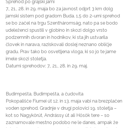
Sprehod po grajski jami
7., 21., 28. in 29. maja bo za javnost odprt 3 km dolg
jamski sistem pod gradom Buda. 1,5 do 2-urni sprehod
se bo začel na trgu Szentháromság, nato pa se bodo
udeleženci spustili v globino in skozi dolgo vrsto
podzemnih dvoran in hodnikov, ki sta jih ustvarila
človek in narava, raziskovali doslej neznano obličje
gradu. Prav tako bo osvetljena vloga, ki so jo te jame
imele skozi stoletja.
Datumi sprehodov: 7., 21., 28. in 29. maj.
Budimpešta, Budimpešta, a čudovita
Pokopališče Fiumei út 12. in 13. maja vabi na brezplačen
voden sprehod. Gradnje v drugi polovici 19. stoletja –
kot so Nagykörút, Andrássy út ali Hősök tere – so
zaznamovale mestno podobo ne le danes, ampak že