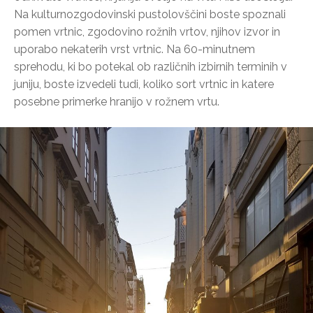
Na kulturnozgodovinski pustolovščini boste spoznali
pomen vrtnic, zgodovino rožnih vrtov, njihov izvor in
uporabo nekaterih vrst vrtnic. Na 60-minutnem
sprehodu, ki bo potekal ob različnih izbirnih terminih v
juniju, boste izvedeli tudi, koliko sort vrtnic in katere
posebne primerke hranijo v rožnem vrtu.