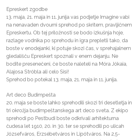
Epreskert zgodbe
13. maja, 21. maja in 11. junija vas podjetje Imagine vabi
na nenavaden dvourni sprehod po skritem, pravljičnem
Epreskertu. Ob tej priložnosti se bodo izkušnja hoje,
razlage vodnika po sprehodu in igra prepletli tako, da
boste v enodejanki, ki potuje skozi čas, v sprehajalnem
gledališču Epreskert spoznali v enem dejanju. Ne
bodite presenečeni, če boste naleteli na Móra Jókaia,
Alajosa Stróbla ali celo Sisi!
Sprehod bo potekal 13. maja, 21. maja in 11. junija.
Art deco Budimpešta
20. maja se boste lahko sprehodili skozi tri desetletja in
tri okrožja budimpeštanskega art deco sveta. Z ekipo
sprehodi po Pestbudi boste odkrivali arhitekturna
čudesa let 1910, 20. in 30. ter se sprehodili po ulicah
Józsefváros, Erzsébetváros in Lipótváros. Na 2,5-