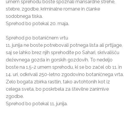
urnem sprehodu boste spoznali mansardne strehe,
stebre, zgodbe, kriminalne romane in članke
sodobnega tiska.
Sprehod bo potekal 20. maja.
Sprehod po botaničnem vrtu
11. junija ne boste potrebovali potnega lista ali prtljage,
saj se lahko brez njih sprehodite po Sahari, skrivališču
deževnega gozda in gorskih gozdovih. To nedeljo
boste na 1,5-2 urnem sprehodu, ki se bo začel ob 11. in
14. uri, odkrivali 250-letno zgodovino botaničnega vrta.
Zelo bogata zbirka rastlin, tako avtohtonih kot iz
celega sveta, bo poskrbela za številne zanimive
zgodbe.
Sprehod bo potekal 11. junija.