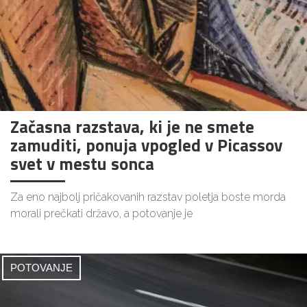
Začasna razstava, ki je ne smete
zamuditi, ponuja vpogled v Picassov
svet v mestu sonca
Za eno najbolj pričakovanih razstav poletja boste morda
morali prečkati državo, a potovanje je
POTOVANJE