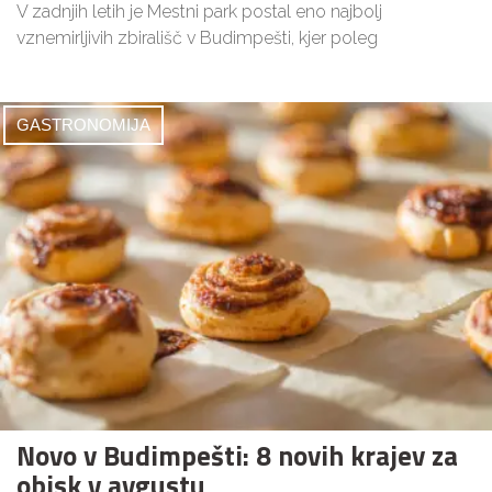
V zadnjih letih je Mestni park postal eno najbolj
vznemirljivih zbirališč v Budimpešti, kjer poleg
GASTRONOMIJA
Novo v Budimpešti: 8 novih krajev za
obisk v avgustu