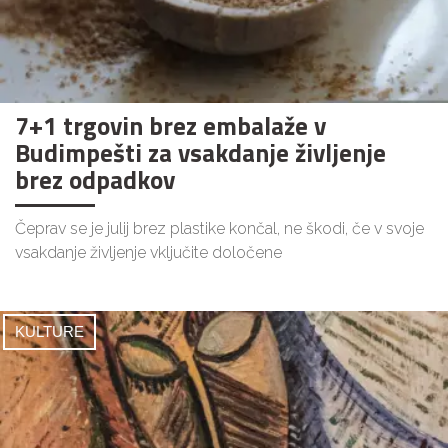
7+1 trgovin brez embalaže v
Budimpešti za vsakdanje življenje
brez odpadkov
Čeprav se je julij brez plastike končal, ne škodi, če v svoje
vsakdanje življenje vključite določene
KULTURE