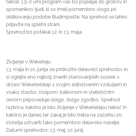
takrat. 1,5-2 urni program vas bo popeljal do grobov in
spomenikov ljudi, ki so imeli pomembno vlogo pri
oblikovanju podobe Budimpešte. Na sprehod se lahko
prijavite na spletni strani.
Sprehod bo potekal 12. in 13. maja.
Življenje v Wekerleju
13. maja in 10. junija se pridružite delavnici sprehodov in
si oglejte eno najbolj znanih stanovanjskih sosesk v
državi. Wekerletelep s svojim edinstvenim vzdušjem in
vsako stavbo, stolpom, balkonom in stebriščnim
oknom pripoveduje dolgo, dolgo zgodbo. Sprehod
razkriva, kakšno je bilo življenje v Wekerlelepu nekoč in
kakšno je danes ter zakaj je bilo treba na začetku 20.
stoletja ustvariti tako pomembno delavsko naselje.
Datumi sprehodov: 13. maj, 10. junij.