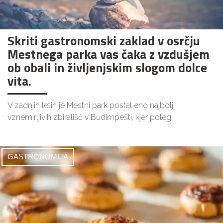
Skriti gastronomski zaklad v osrčju
Mestnega parka vas čaka z vzdušjem
ob obali in življenjskim slogom dolce
vita.
V zadnjih letih je Mestni park postal eno najbolj
vznemirljivih zbirališč v Budimpešti, kjer poleg
GASTRONOMIJA