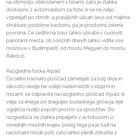
na območju, obkroženem s hišami, zato je zlahka
dostopno z avtomobilom za tiste, ki se ne želijo
vzpenjati po strmih, a pravljičnih ulicah, levo od majhne
strukture, podobne bastionu, pa je prostorna zelena
površina. Če sedite na travi, lahko uživate v čudoviti
panorami mesta: ob sončnih dnevih lahko vidite vse
mostove v Budimpešti, od mostu Megyeri do mostu
Rákóczi.
Razgledna točka Árpád
Če želite travnato ploščad zamenjati za bolj divje in
slikovito okolje ter odejo nadomestiti s klopmi in
mizami, se odpravite na razgledno ploščad Árpád, ki
velja za enega od draguljev budaškega gričevja, kjer
ognjišča nudijo popoln prostor za sprostitev. Do
razgledišča se zlahka pripeljete z avtobusom iz
osrednjih mestnih krajev, poleg tega pa je tudi na
nacionalni modri poti, zato lahko piknik združite z