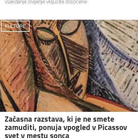
vsakdanje življenje vključite določene
KULTURE
Začasna razstava, ki je ne smete
zamuditi, ponuja vpogled v Picassov
svet v mestu sonca