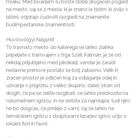
mraku. Med bivanjem tu boste dobili drugačen pogled
na mesto, saj se z mesta, ki je znano le tistim, ki živijo v
bližini, odpirajo čudoviti razgledi na znamenite
budimpeštanske znamenitosti.
Hűvösvölgyi Nagyrét
To travnato mesto, do katerega se lahko zlahka
pripeljete s tramvajem s trga Széll Kálmán, je že od
nekdaj priljubljeno med piknikarji, vendar je zaradi
nedavne prenove postalo še bolj zabavno. Velik in
zračen prostor je odličen kraj za odlaganje odej in
uživanje v prigrizku z veliko skupino, daleč stran od
drugih, če pa se želite razgibati, se lahko preizkusite na
rokometnem igrišču. In ne skrbite za najmlajše, tudi njim
ne bo dolgčas, če pridejo z vami, saj se lahko na
tematskem igrišču s skulpturami kiparjev igrivo učijo o
lokalni flori in favni.