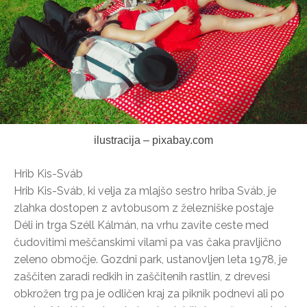
ilustracija – pixabay.com
Hrib Kis-Sváb
Hrib Kis-Sváb, ki velja za mlajšo sestro hriba Sváb, je
zlahka dostopen z avtobusom z železniške postaje
Déli in trga Széll Kálmán, na vrhu zavite ceste med
čudovitimi meščanskimi vilami pa vas čaka pravljično
zeleno območje. Gozdni park, ustanovljen leta 1978, je
zaščiten zaradi redkih in zaščitenih rastlin, z drevesi
obkrožen trg pa je odličen kraj za piknik podnevi ali po