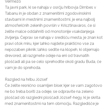
Vérmező
Ta javni park, ki se nahaja v osrčju hribovja Dimbes v
Tabanu in je obdan z znamenitimi zgodovinskimi
stavbami in mestnimi znamenitostmi, je ena najbolj
atmosferičnih zelenih površin v Krisztinaváros, če si
želite malce oddahniti od monotonije vsakdanjega
življenja. Čeprav se nahaja v središču mesta, je znan kot
pravi otok miru, kjer lahko najdete praktično vse za
nepozaben piknik: lahko sedite na klopeh, ki objemajo
drevored, ali razgrnete odeje na eni od travnatih
ploščadi ali pa se celo sprehodite okoli gradu Buda, če
vam je do sprehoda.
Razgled na hribu József
Če želite resnično osamljen biser, kjer se vam zagotovo
ne bo treba boriti za odeje, se odpravite na zeleno
ploščad ob razgledni ploščadi József-hegy, ki je skrita
med znamenitostmi na tem območju. Razgledišče je