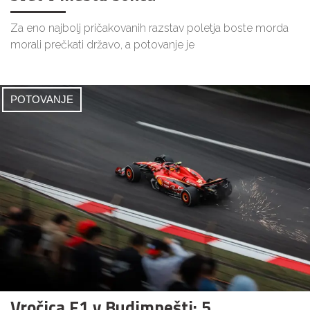
Za eno najbolj pričakovanih razstav poletja boste morda
morali prečkati državo, a potovanje je
POTOVANJE
Vročica F1 v Budimpešti: 5