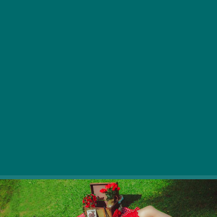
Če se želite izogniti gneči v Normafu ali ste se naveličali
Filozofskega vrta in Margaretinega otoka, odkrijte nekaj
manj znanih kotičkov v mestu, kjer se lahko na prijeten
spomladanski in poletni dan sprostite v mirnem okolju!