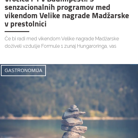
senzacionalnih programov med
vikendom Velike nagrade Madžarske
v prestolnici
Če bi radi med vikendom Velike nagrade Madžarske
doživeli vzdušje Formule 1 zunaj Hungaroringa, vas
GASTRONOMIJA