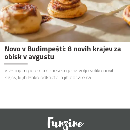
Novo v Budimpešti: 8 novih krajev za
obisk v avgustu
V zadnjem poletnem mesecu je na voljo veliko novih
krajev, ki jih lahko odkrijete in jih dodate na