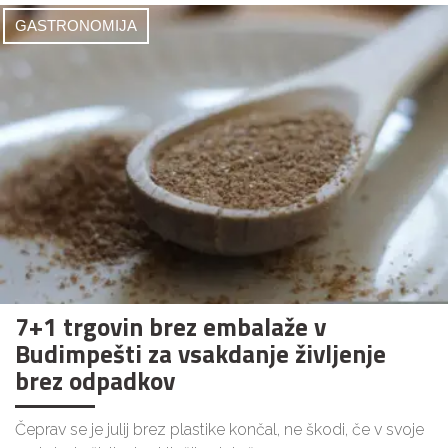
GASTRONOMIJA
7+1 trgovin brez embalaže v
Budimpešti za vsakdanje življenje
brez odpadkov
Čeprav se je julij brez plastike končal, ne škodi, če v svoje