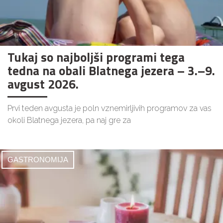
Tukaj so najboljši programi tega
tedna na obali Blatnega jezera – 3.–9.
avgust 2026.
Prvi teden avgusta je poln vznemirljivih programov za vas
okoli Blatnega jezera, pa naj gre za
GASTRONOMIJA