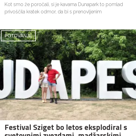
Kot smo že poročali, si je kavarna Dunapark to pomlad
privoščila kratek odmor, da bi s prenovljenim
POTOVANJE
Festival Sziget bo letos eksplodiral s
svetovnimi zvezdami, madžarskimi