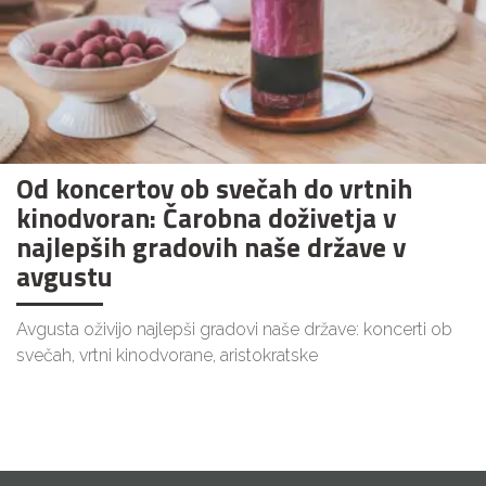
Od koncertov ob svečah do vrtnih
kinodvoran: Čarobna doživetja v
najlepših gradovih naše države v
avgustu
Avgusta oživijo najlepši gradovi naše države: koncerti ob
svečah, vrtni kinodvorane, aristokratske