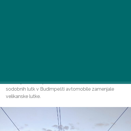
Prva sobota v maju bo na aveniji Andrássy poseben
dan, saj bodo na prvem mednarodnem festivalu
sodobnih lutk v Budimpešti avtomobile zamenjale
velikanske lutke.