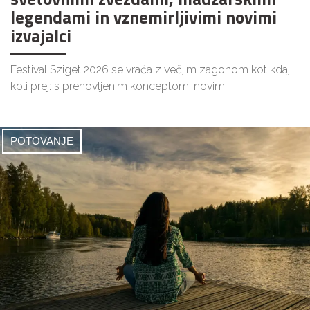
legendami in vznemirljivimi novimi
izvajalci
Festival Sziget 2026 se vrača z večjim zagonom kot kdaj
koli prej: s prenovljenim konceptom, novimi
POTOVANJE