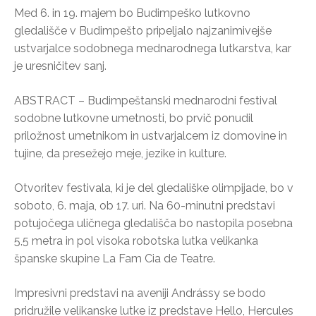
Med 6. in 19. majem bo Budimpeško lutkovno
gledališče v Budimpešto pripeljalo najzanimivejše
ustvarjalce sodobnega mednarodnega lutkarstva, kar
je uresničitev sanj.
ABSTRACT – Budimpeštanski mednarodni festival
sodobne lutkovne umetnosti, bo prvič ponudil
priložnost umetnikom in ustvarjalcem iz domovine in
tujine, da presežejo meje, jezike in kulture.
Otvoritev festivala, ki je del gledališke olimpijade, bo v
soboto, 6. maja, ob 17. uri. Na 60-minutni predstavi
potujočega uličnega gledališča bo nastopila posebna
5,5 metra in pol visoka robotska lutka velikanka
španske skupine La Fam Cia de Teatre.
Impresivni predstavi na aveniji Andrássy se bodo
pridružile velikanske lutke iz predstave Hello, Hercules