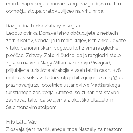
morda najlepšega panoramskega razgledišča na tem
območju, stolpa bratov Julijcev na vrhu hriba.
Razgledna točka Zsitvay, Visegrád
Lepoto ovinka Donave lahko občudujete z neštetih
zornih kotov, vendar je le malo krajev, kjer lahko uživate
v tako panoramskem pogledu kot z vrha razgledne
ploščadi Zsitvay. Zato ni čudno, da je razgledni stolp,
zgrajen na vrhu Nagy-Villám v hribovju Visegrád,
priljubljena turistična atrakcija v vseh letnih časih. 378
metrov visok razgledni stolp je bil zgrajen leta 1933 ob
praznovanju 20. obletnice ustanovitve Madžarskega
turističnega združenja. Arhitekti so zunanjost stavbe
zasnovali tako, da se ujema z okoliško citadelo in
Salomonovim stolpom.
Hrib Látó, Vác
Z osvajanjem namišljenega hriba Naszály za mestom