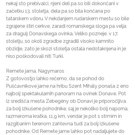
nekaj sto prebivalci, njeni deli pa so bili dokončani v
začetku 13. stoletja, dela pa so bila končana po
tatarskem vdoru. V nekdanjem rudarskem mestu so bile
zgrajene štiri cerkve, zaradi romanskega sloga pa velja
za dragulj Donavskega ovinka. Veliko pozneje, v 17.
stoletju, so okoli zgradbe zgradili visoko kamnito
obzidje, zato je skozi stoletja ostala nedotaknjena in je
niso poškodovali niti Turki.
Remete jama, Nagymaros
Z gotovostjo lahko rečemo, da se pohod do
Puščavnikove jame na hribu Szent Mihály ponaša z eno
najbolj spektakularnih panoram na ovinek Donave. Pot
iz središča mesta Zebegény ob Donavi je priporočljiva
za bolj izkušene pohodnike, saj je nekoliko bolj naporna,
razmeroma kratka, 11,9 km, vendar je pot s strmim in
razgibanim terenom zahtevna tudi za bolj izkušene
pohodnike. Od Remete jame lahko pot nadaljujete do