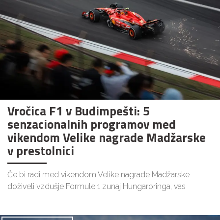
Vročica F1 v Budimpešti: 5
senzacionalnih programov med
vikendom Velike nagrade Madžarske
v prestolnici
Če bi radi med vikendom Velike nagrade Madžarske
doživeli vzdušje Formule 1 zunaj Hungaroringa, vas