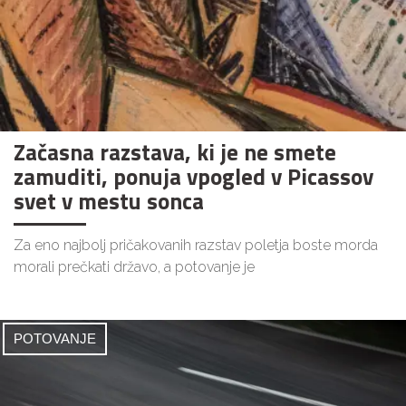
Začasna razstava, ki je ne smete
zamuditi, ponuja vpogled v Picassov
svet v mestu sonca
Za eno najbolj pričakovanih razstav poletja boste morda
morali prečkati državo, a potovanje je
POTOVANJE