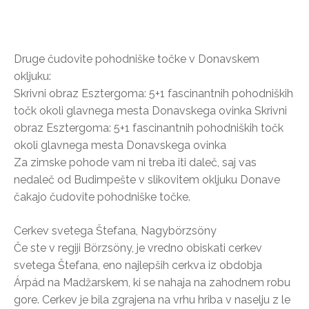
Druge čudovite pohodniške točke v Donavskem
okljuku:
Skrivni obraz Esztergoma: 5+1 fascinantnih pohodniških
točk okoli glavnega mesta Donavskega ovinka Skrivni
obraz Esztergoma: 5+1 fascinantnih pohodniških točk
okoli glavnega mesta Donavskega ovinka
Za zimske pohode vam ni treba iti daleč, saj vas
nedaleč od Budimpešte v slikovitem okljuku Donave
čakajo čudovite pohodniške točke.
Cerkev svetega Štefana, Nagybörzsöny
Če ste v regiji Börzsöny, je vredno obiskati cerkev
svetega Štefana, eno najlepših cerkva iz obdobja
Árpád na Madžarskem, ki se nahaja na zahodnem robu
gore. Cerkev je bila zgrajena na vrhu hriba v naselju z le