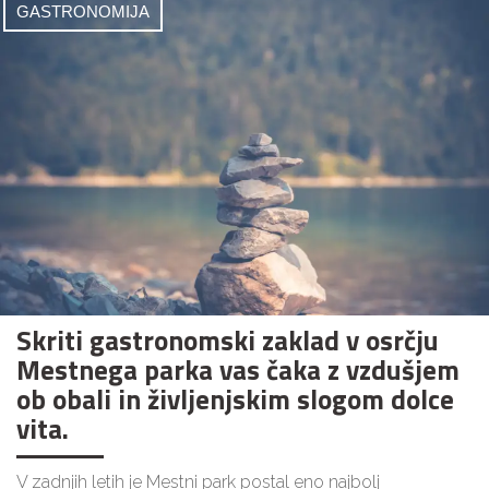
GASTRONOMIJA
Skriti gastronomski zaklad v osrčju
Mestnega parka vas čaka z vzdušjem
ob obali in življenjskim slogom dolce
vita.
V zadnjih letih je Mestni park postal eno najbolj