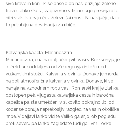
sive krave in konji, ki se pasejo ob nas, grizljajo zeleno
travo, lahko skoraj zagrizemo v tišino, ki jo prekinjajo le
hitri vlaki, ki drvijo čez železniški most. Ni naključje, da je
to priljubljena destinacija za ribiče.
Kalvarijska kapela, Márianosztra
Márianosztra, ena najbolj očarljivih vasi v Börzsönyju, je
le četrt ure oddaljena od Zebegényja in leži med
vulkanskimi stožci. Kalvarija v ovinku Donave je morda
najbolj atmosferična kalvarija v ovinku Donave, ki se
nahaja na vzhodnem robu vasi. Romarski kraj je zlahka
dostopen peš, vijugasta kalvarijska cesta in baročna
kapelica pa sta umeščeni v slikovito pokrajino lip, od
koder se ponuja neprekosljiv razgled na vas in okoliške
hribe. V daljavi lahko vidite Veliko galerijo, ob pogledu
proti severu pa lahko zagledate tudi goli vrh Loške