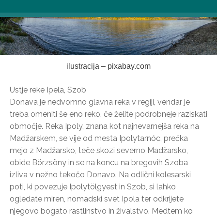
ilustracija – pixabay.com
Ustje reke Ipela, Szob
Donava je nedvomno glavna reka v regiji, vendar je
treba omeniti še eno reko, če želite podrobneje raziskati
območje. Reka Ipoly, znana kot najnevarnejša reka na
Madžarskem, se vije od mesta Ipolytarnóc, prečka
mejo z Madžarsko, teče skozi severno Madžarsko,
obide Börzsöny in se na koncu na bregovih Szoba
izliva v nežno tekočo Donavo. Na odlični kolesarski
poti, ki povezuje Ipolytölgyest in Szob, si lahko
ogledate miren, nomadski svet Ipola ter odkrijete
njegovo bogato rastlinstvo in živalstvo. Medtem ko