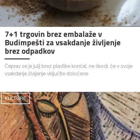
7+1 trgovin brez embalaže v
Budimpešti za vsakdanje življenje
brez odpadkov
Čeprav se je julij brez plastike končal, ne škodi, če v svoje
vsakdanje življenje vključite določene
KULTURE