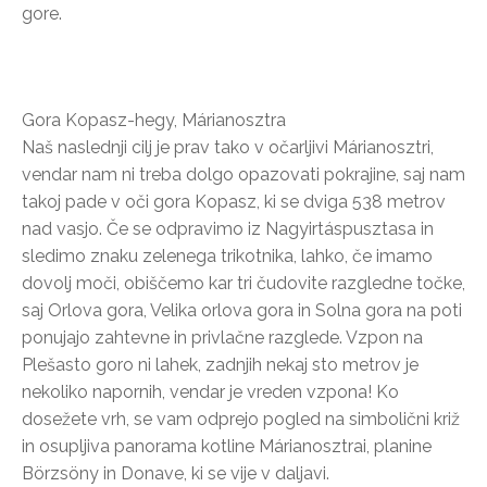
gore.
Gora Kopasz-hegy, Márianosztra
Naš naslednji cilj je prav tako v očarljivi Márianosztri,
vendar nam ni treba dolgo opazovati pokrajine, saj nam
takoj pade v oči gora Kopasz, ki se dviga 538 metrov
nad vasjo. Če se odpravimo iz Nagyirtáspusztasa in
sledimo znaku zelenega trikotnika, lahko, če imamo
dovolj moči, obiščemo kar tri čudovite razgledne točke,
saj Orlova gora, Velika orlova gora in Solna gora na poti
ponujajo zahtevne in privlačne razglede. Vzpon na
Plešasto goro ni lahek, zadnjih nekaj sto metrov je
nekoliko napornih, vendar je vreden vzpona! Ko
dosežete vrh, se vam odprejo pogled na simbolični križ
in osupljiva panorama kotline Márianosztrai, planine
Börzsöny in Donave, ki se vije v daljavi.