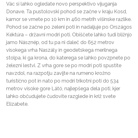
Vác si lahko ogledate novo perspektivo vijuganja
Donave. Ta pustolovski pohod se začne v kraju Kosd,
kamor se vrnete po 10 km in 460 metrih višinske razlike.
Pohod se začne po zeleni poti in nadaljuje po Országos
Kéktúra – državni modri poti. Obiščete lahko tudi bližnjo
jamo Násznép, od tu pa ni daleč do 652 metrov
visokega vrha Naszály in geodetskega merilnega
stolpa, ki ga krona, do katerega se lahko povzpnete po
železni lestvi. Z vrha gore se po modri poti spustite
navzdol, na razpotju zavijte na rumeno krožno
turistično pot in nato po modri trikotni poti do 534
metrov visoke gore Látó, najlepšega dela poti, kjer
lahko občudujete čudovite razglede in križ svete
Elizabete.