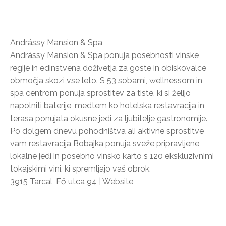
Andrássy Mansion & Spa
Andrássy Mansion & Spa ponuja posebnosti vinske
regije in edinstvena doživetja za goste in obiskovalce
območja skozi vse leto. S 53 sobami, wellnessom in
spa centrom ponuja sprostitev za tiste, ki si želijo
napolniti baterije, medtem ko hotelska restavracija in
terasa ponujata okusne jedi za ljubitelje gastronomije.
Po dolgem dnevu pohodništva ali aktivne sprostitve
vam restavracija Bobajka ponuja sveže pripravljene
lokalne jedi in posebno vinsko karto s 120 ekskluzivnimi
tokajskimi vini, ki spremljajo vaš obrok.
3915 Tarcal, Fő utca 94 | Website