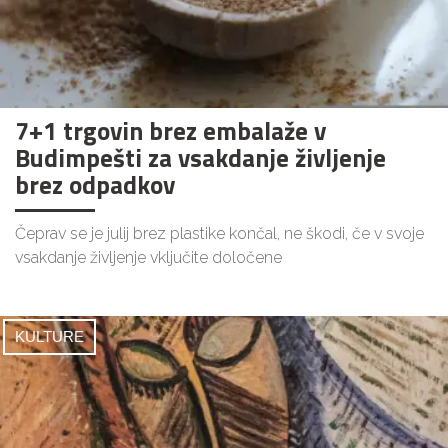
7+1 trgovin brez embalaže v
Budimpešti za vsakdanje življenje
brez odpadkov
Čeprav se je julij brez plastike končal, ne škodi, če v svoje
vsakdanje življenje vključite določene
KULTURE