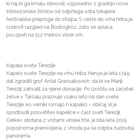
ki naj bi ga kmalu obnovili, vzporedno z gradnjo nove
štirisezonske žičnice od odprtega odra tokajske
festivalske preproge do stolpa. S ceste do vrha hriba je
čudovit razgled na Bodrogköz, zato se splača
povzpeti na 512 metrov visok vrh.
Kapela svete Terezije
Kapelo svete Terezije na vrhu hriba Henye je leta 1749
dal zgraditi grof Antal Grassalkovich, da bi se Mariji
Tereziji zahvalil za njene donacije. Po izročilu se začetek
žetve v Tarčalu praznuje vsako leto na dan svete
Terezije, ko verniki romajo h kapelici – običaj, ki je
spodbudil posvetitev kapelice v čast sveti Tereziji.
Cerkev, obdana z vrstami vinske trte, je bila leta 2015
popolnoma prenovljena, z vhoda pa se odpira čudovita
panorama.