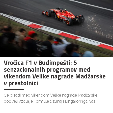
Vročica F1 v Budimpešti: 5
senzacionalnih programov med
vikendom Velike nagrade Madžarske
v prestolnici
Če bi radi med vikendom Velike nagrade Madžarske
doživeli vzdušje Formule 1 zunaj Hungaroringa, vas