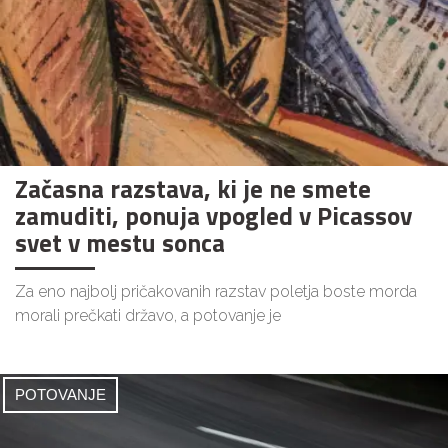
Začasna razstava, ki je ne smete
zamuditi, ponuja vpogled v Picassov
svet v mestu sonca
Za eno najbolj pričakovanih razstav poletja boste morda
morali prečkati državo, a potovanje je
POTOVANJE