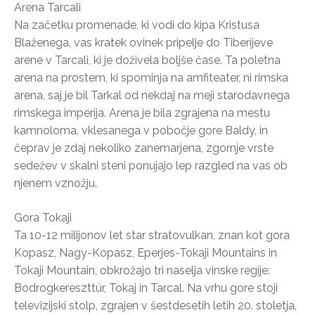
Arena Tarcali
Na začetku promenade, ki vodi do kipa Kristusa
Blaženega, vas kratek ovinek pripelje do Tiberijeve
arene v Tarcali, ki je doživela boljše čase. Ta poletna
arena na prostem, ki spominja na amfiteater, ni rimska
arena, saj je bil Tarkal od nekdaj na meji starodavnega
rimskega imperija. Arena je bila zgrajena na mestu
kamnoloma, vklesanega v pobočje gore Baldy, in
čeprav je zdaj nekoliko zanemarjena, zgornje vrste
sedežev v skalni steni ponujajo lep razgled na vas ob
njenem vznožju.
Gora Tokaji
Ta 10-12 milijonov let star stratovulkan, znan kot gora
Kopasz, Nagy-Kopasz, Eperjes-Tokaji Mountains in
Tokaji Mountain, obkrožajo tri naselja vinske regije:
Bodrogkereszttúr, Tokaj in Tarcal. Na vrhu gore stoji
televizijski stolp, zgrajen v šestdesetih letih 20. stoletja,