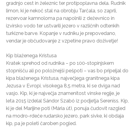
gradnjo cest in železnic ter protipoplavna dela. Rudnik
limon, ki je nekoč stal na obrobju Tarčala, so zaprli,
rezervoar kamnoloma pa napolnili z deževnico in
izvirsko vodo ter ustvarili jezero v različnih odtenkih
turkizne barve. Kopanje v rudniku je prepovedano,
vendar je občudovanje z vzpetine pravo doživetje!
Kip blaženega Kristusa
Kratek sprehod od rudnika – po 100-stopinjskem
stopnišču ali po položnejši pešpoti – vas bo pripeljal do
kipa blaženega Kristusa, največjega granitnega kipa
Jezusa v Evropi, visokega 8,5 metra, ki se dviga nad
vasjo. Kip, ki je največja znamenitost vinske regije, je
leta 2015 izdelal Sándor Szabó iz podjetja Sereniss. Kip,
ki je del Marijine poti (Mária út), ponuja čudovit razgled
na modro-rdeče rudarsko jezero, park sivke, ki obdaja
kip, pa je poleti čaroben pogled.