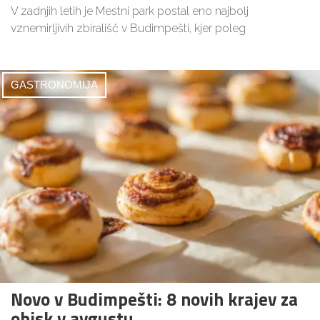
V zadnjih letih je Mestni park postal eno najbolj
vznemirljivih zbirališč v Budimpešti, kjer poleg
GASTRONOMIJA
Novo v Budimpešti: 8 novih krajev za
obisk v avgustu