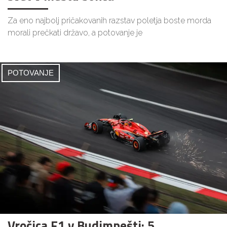
Za eno najbolj pričakovanih razstav poletja boste morda
morali prečkati državo, a potovanje je
POTOVANJE
Vročica F1 v Budimpešti: 5