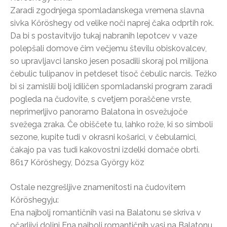
Zaradi zgodnjega spomladanskega vremena slavna
sivka Kőröshegy od velike noči naprej čaka odprtih rok.
Da bi s postavitvijo tukaj nabranih lepotcev v vaze
polepšali domove čim večjemu številu obiskovalcev,
so upravljavci lansko jesen posadili skoraj pol milijona
čebulic tulipanov in petdeset tisoč čebulic narcis. Težko
bi si zamislili bolj idiličen spomladanski program zaradi
pogleda na čudovite, s cvetjem poraščene vrste,
neprimerljivo panoramo Balatona in osvežujoče
svežega zraka. Če obiščete tu, lahko rože, ki so simboli
sezone, kupite tudi v okrasni košarici, v čebularnici,
čakajo pa vas tudi kakovostni izdelki domače obrti.
8617 Kőröshegy, Dózsa György köz
Ostale nezgrešljive znamenitosti na čudovitem
Kőröshegyju:
Ena najbolj romantičnih vasi na Balatonu se skriva v
očarljivi dolini Ena najbolj romantičnih vasi na Balatonu