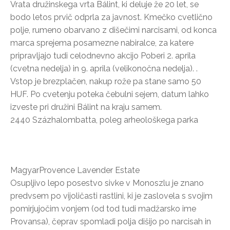
Vrata družinskega vrta Bálint, ki deluje že 20 let, se
bodo letos prvič odprla za javnost. Kmečko cvetlično
polje, rumeno obarvano z dišečimi narcisami, od konca
marca sprejema posamezne nabiralce, za katere
pripravljajo tudi celodnevno akcijo Poberi 2. aprila
(cvetna nedelja) in 9. aprila (velikonočna nedelja). .
Vstop je brezplačen, nakup rože pa stane samo 50
HUF. Po cvetenju poteka čebulni sejem, datum lahko
izveste pri družini Bálint na kraju samem.
2440 Százhalombatta, poleg arheološkega parka
MagyarProvence Lavender Estate
Osupljivo lepo posestvo sivke v Monoszlu je znano
predvsem po vijoličasti rastlini, ki je zaslovela s svojim
pomirjujočim vonjem (od tod tudi madžarsko ime
Provansa), čeprav spomladi polja dišijo po narcisah in