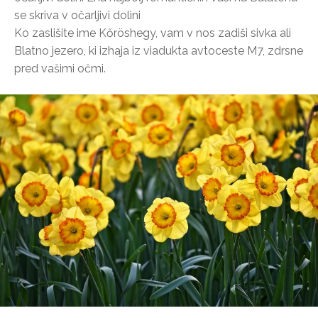
se skriva v očarljivi dolini
Ko zaslišite ime Kőröshegy, vam v nos zadiši sivka ali
Blatno jezero, ki izhaja iz viadukta avtoceste M7, zdrsne
pred vašimi očmi.