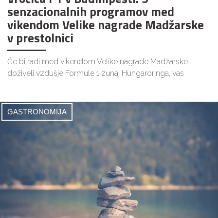
senzacionalnih programov med
vikendom Velike nagrade Madžarske
v prestolnici
Če bi radi med vikendom Velike nagrade Madžarske
doživeli vzdušje Formule 1 zunaj Hungaroringa, vas
GASTRONOMIJA