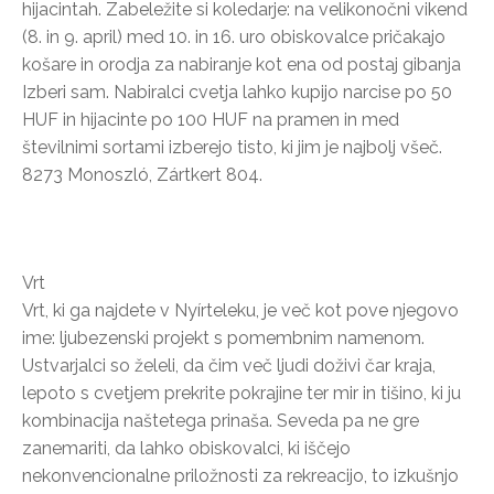
hijacintah. Zabeležite si koledarje: na velikonočni vikend
(8. in 9. april) med 10. in 16. uro obiskovalce pričakajo
košare in orodja za nabiranje kot ena od postaj gibanja
Izberi sam. Nabiralci cvetja lahko kupijo narcise po 50
HUF in hijacinte po 100 HUF na pramen in med
številnimi sortami izberejo tisto, ki jim je najbolj všeč.
8273 Monoszló, Zártkert 804.
Vrt
Vrt, ki ga najdete v Nyírteleku, je več kot pove njegovo
ime: ljubezenski projekt s pomembnim namenom.
Ustvarjalci so želeli, da čim več ljudi doživi čar kraja,
lepoto s cvetjem prekrite pokrajine ter mir in tišino, ki ju
kombinacija naštetega prinaša. Seveda pa ne gre
zanemariti, da lahko obiskovalci, ki iščejo
nekonvencionalne priložnosti za rekreacijo, to izkušnjo