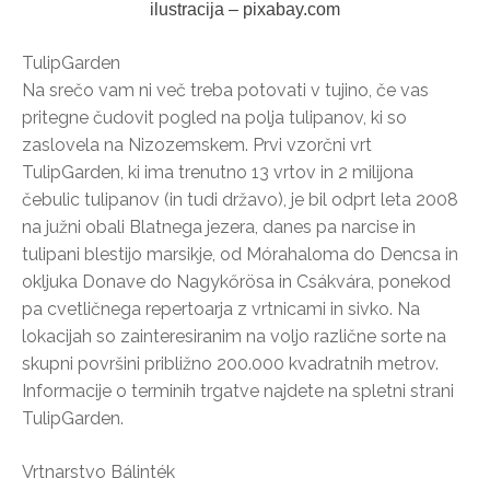
ilustracija – pixabay.com
TulipGarden
Na srečo vam ni več treba potovati v tujino, če vas
pritegne čudovit pogled na polja tulipanov, ki so
zaslovela na Nizozemskem. Prvi vzorčni vrt
TulipGarden, ki ima trenutno 13 vrtov in 2 milijona
čebulic tulipanov (in tudi državo), je bil odprt leta 2008
na južni obali Blatnega jezera, danes pa narcise in
tulipani blestijo marsikje, od Mórahaloma do Dencsa in
okljuka Donave do Nagykőrösa in Csákvára, ponekod
pa cvetličnega repertoarja z vrtnicami in sivko. Na
lokacijah so zainteresiranim na voljo različne sorte na
skupni površini približno 200.000 kvadratnih metrov.
Informacije o terminih trgatve najdete na spletni strani
TulipGarden.
Vrtnarstvo Bálinték