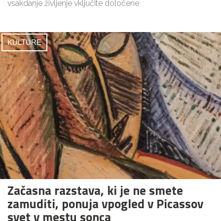
vsakdanje življenje vključite določene
KULTURE
Začasna razstava, ki je ne smete
zamuditi, ponuja vpogled v Picassov
svet v mestu sonca