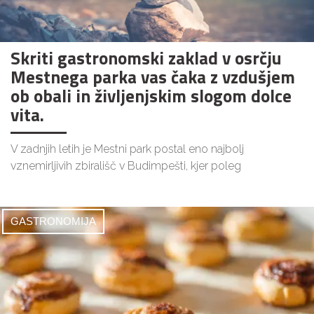
Skriti gastronomski zaklad v osrčju
Mestnega parka vas čaka z vzdušjem
ob obali in življenjskim slogom dolce
vita.
V zadnjih letih je Mestni park postal eno najbolj
vznemirljivih zbirališč v Budimpešti, kjer poleg
GASTRONOMIJA