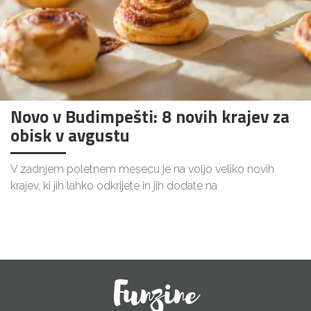
Novo v Budimpešti: 8 novih krajev za
obisk v avgustu
V zadnjem poletnem mesecu je na voljo veliko novih
krajev, ki jih lahko odkrijete in jih dodate na