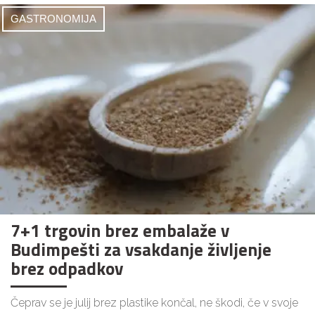
GASTRONOMIJA
7+1 trgovin brez embalaže v
Budimpešti za vsakdanje življenje
brez odpadkov
Čeprav se je julij brez plastike končal, ne škodi, če v svoje