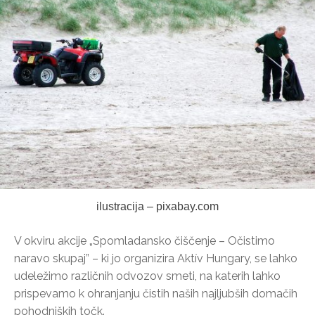
ilustracija – pixabay.com
V okviru akcije „Spomladansko čiščenje – Očistimo
naravo skupaj” – ki jo organizira Aktív Hungary, se lahko
udeležimo različnih odvozov smeti, na katerih lahko
prispevamo k ohranjanju čistih naših najljubših domačih
pohodniških točk.