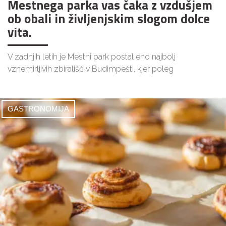
Mestnega parka vas čaka z vzdušjem
ob obali in življenjskim slogom dolce
vita.
V zadnjih letih je Mestni park postal eno najbolj
vznemirljivih zbirališč v Budimpešti, kjer poleg
GASTRONOMIJA