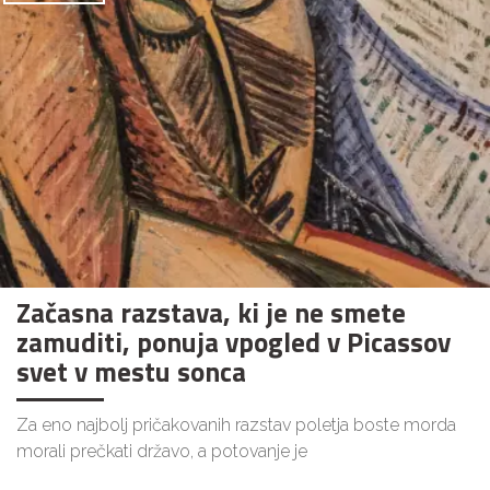
Začasna razstava, ki je ne smete
zamuditi, ponuja vpogled v Picassov
svet v mestu sonca
Za eno najbolj pričakovanih razstav poletja boste morda
morali prečkati državo, a potovanje je