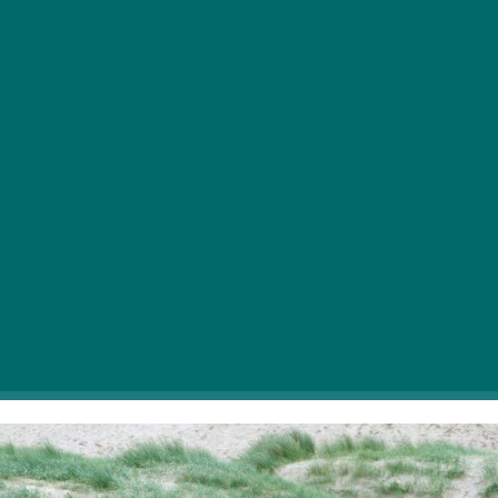
Vrsta posebnih programov opozarja na pomen
madžarskih gozdov: pobuda Spomladansko čiščenje
že tretjič spodbuja vse pohodnike k čiščenju narave.