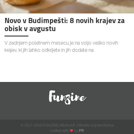
Novo v Budimpešti: 8 novih krajev za
obisk v avgustu
V zadnjem poletnem mesecu je na voljo veliko novih
krajev, ki jih lahko odkrijete in jih dodate na
© 2017-2018 FUNZINE Média Kft. | Minden jog fenntartva
crafted with
by
PR