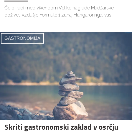
Če bi radi med vikendom Velike nagrade Madžarske
doživeli vzdušje Formule 1 zunaj Hungaroringa, vas
GASTRONOMIJA
Skriti gastronomski zaklad v osrčju