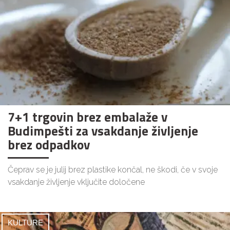
7+1 trgovin brez embalaže v
Budimpešti za vsakdanje življenje
brez odpadkov
Čeprav se je julij brez plastike končal, ne škodi, če v svoje
vsakdanje življenje vključite določene
KULTURE