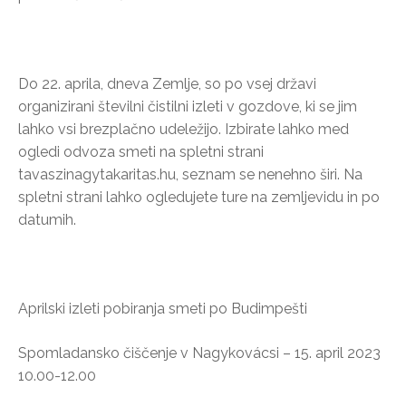
Do 22. aprila, dneva Zemlje, so po vsej državi
organizirani številni čistilni izleti v gozdove, ki se jim
lahko vsi brezplačno udeležijo. Izbirate lahko med
ogledi odvoza smeti na spletni strani
tavaszinagytakaritas.hu, seznam se nenehno širi. Na
spletni strani lahko ogledujete ture na zemljevidu in po
datumih.
Aprilski izleti pobiranja smeti po Budimpešti
Spomladansko čiščenje v Nagykovácsi – 15. april 2023
10.00-12.00