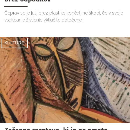
Čeprav se je julij brez plastike končal, ne škodi, če v svoje
vsakdanje življenje vključite določene
KULTURE