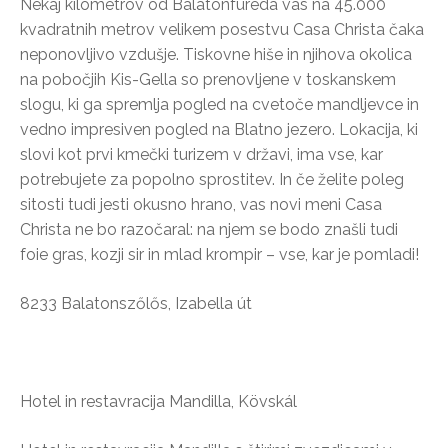
Nekaj kilometrov od Balatonfüreda vas na 45.000
kvadratnih metrov velikem posestvu Casa Christa čaka
neponovljivo vzdušje. Tiskovne hiše in njihova okolica
na pobočjih Kis-Gella so prenovljene v toskanskem
slogu, ki ga spremlja pogled na cvetoče mandljevce in
vedno impresiven pogled na Blatno jezero. Lokacija, ki
slovi kot prvi kmečki turizem v državi, ima vse, kar
potrebujete za popolno sprostitev. In če želite poleg
sitosti tudi jesti okusno hrano, vas novi meni Casa
Christa ne bo razočaral: na njem se bodo znašli tudi
foie gras, kozji sir in mlad krompir – vse, kar je pomladi!
8233 Balatonszőlős, Izabella út
Hotel in restavracija Mandilla, Kövskál