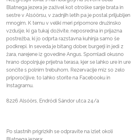
Blatnega jezera je zaživel kot otroške sanje brata in
sestre v Alsóörsu, v zadnjih letih pa je postal priljubljen
mnogim. K temu v veliki meri pripomore družinsko
vzdušje, ki ga tukaj doživite, neposredna in prijazna
postrežba, ki jo odprta razstavna kuhinja samo še
podkrepi. In seveda je bitang dober, burgerji in jedi z
žara, narejene iz govedine Angus. Spomladi okusno
hrano dopolnjuje prijetna terasa, kjer se lahko ure in ure
sončite s polnim trebuhom. Rezervacije miz so zelo
priporočljive, to lahko storite na Facebooku in
Instagramu.
8226 Alsóörs, Endrődi Sándor utca 24/a
Po slastnih prigrizkih se odpravite na izlet okoli
Blatnega jezera: