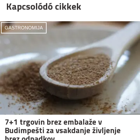
Kapcsolódó cikkek
GASTRONOMIJA
7+1 trgovin brez embalaže v
Budimpešti za vsakdanje življenje
brez odpadkov