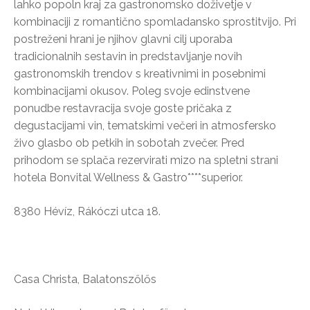
lahko popoln kraj za gastronomsko doživetje v
kombinaciji z romantično spomladansko sprostitvijo. Pri
postreženi hrani je njihov glavni cilj uporaba
tradicionalnih sestavin in predstavljanje novih
gastronomskih trendov s kreativnimi in posebnimi
kombinacijami okusov. Poleg svoje edinstvene
ponudbe restavracija svoje goste pričaka z
degustacijami vin, tematskimi večeri in atmosfersko
živo glasbo ob petkih in sobotah zvečer. Pred
prihodom se splača rezervirati mizo na spletni strani
hotela Bonvital Wellness & Gastro****superior.
8380 Hévíz, Rákóczi utca 18.
Casa Christa, Balatonszőlős