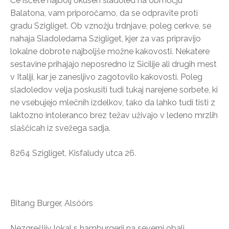
Če iščete najbolj okusen sladoled na območju
Balatona, vam priporočamo, da se odpravite proti
gradu Szigliget. Ob vznožju trdnjave, poleg cerkve, se
nahaja Sladoledarna Szigliget, kjer za vas pripravijo
lokalne dobrote najboljše možne kakovosti. Nekatere
sestavine prihajajo neposredno iz Sicilije ali drugih mest
v Italiji, kar je zanesljivo zagotovilo kakovosti. Poleg
sladoledov velja poskusiti tudi tukaj narejene sorbete, ki
ne vsebujejo mlečnih izdelkov, tako da lahko tudi tisti z
laktozno intoleranco brez težav uživajo v ledeno mrzlih
slaščicah iz svežega sadja.
8264 Szigliget, Kisfaludy utca 26.
Bitang Burger, Alsóörs
Nezgrešljiv lokal s hamburgerji na severni obali