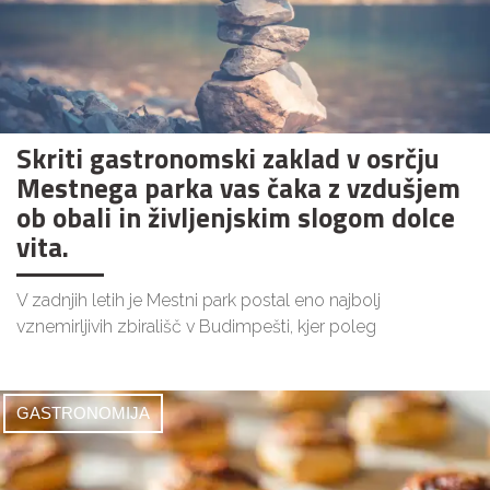
Skriti gastronomski zaklad v osrčju
Mestnega parka vas čaka z vzdušjem
ob obali in življenjskim slogom dolce
vita.
V zadnjih letih je Mestni park postal eno najbolj
vznemirljivih zbirališč v Budimpešti, kjer poleg
GASTRONOMIJA