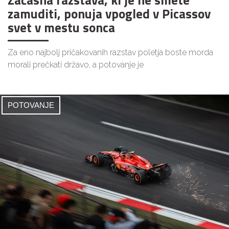
Začasna razstava, ki je ne smete
zamuditi, ponuja vpogled v Picassov
svet v mestu sonca
Za eno najbolj pričakovanih razstav poletja boste morda
morali prečkati državo, a potovanje je
POTOVANJE