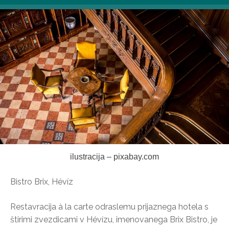
ilustracija – pixabay.com
Bistro Brix, Hévíz
Restavracija à la carte odraslemu prijaznega hotela s
štirimi zvezdicami v Hévízu, imenovanega Brix Bistro, je