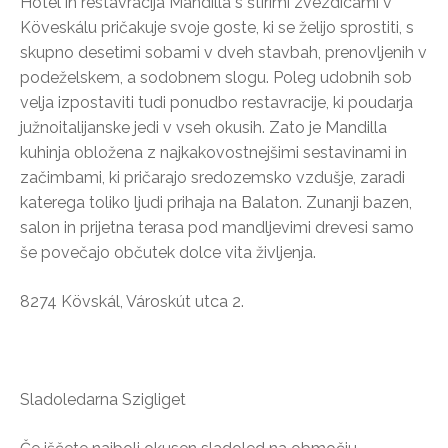
Hotel in restavracija Mandilla s štirimi zvezdicami v
Köveskálu pričakuje svoje goste, ki se želijo sprostiti, s
skupno desetimi sobami v dveh stavbah, prenovljenih v
podeželskem, a sodobnem slogu. Poleg udobnih sob
velja izpostaviti tudi ponudbo restavracije, ki poudarja
južnoitalijanske jedi v vseh okusih. Zato je Mandilla
kuhinja obložena z najkakovostnejšimi sestavinami in
začimbami, ki pričarajo sredozemsko vzdušje, zaradi
katerega toliko ljudi prihaja na Balaton. Zunanji bazen,
salon in prijetna terasa pod mandljevimi drevesi samo
še povečajo občutek dolce vita življenja.
8274 Kövskál, Városkút utca 2.
Sladoledarna Szigliget