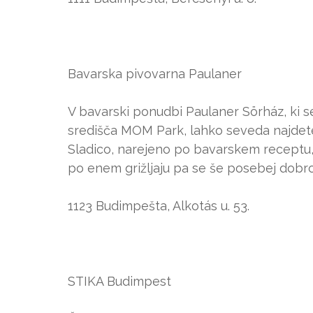
Bavarska pivovarna Paulaner
V bavarski ponudbi Paulaner Sörház, ki 
središča MOM Park, lahko seveda najdete t
Sladico, narejeno po bavarskem receptu, 
po enem grižljaju pa se še posebej dobro 
1123 Budimpešta, Alkotás u. 53.
STIKA Budimpest