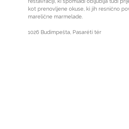
restavraciji, ki spomladi obljublja tudi pr
kot prenovljene okuse, ki jih resnično p
marelične marmelade.
1026 Budimpešta, Pasaréti tér