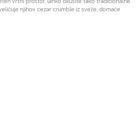
ijeten vrtni prostor, lahko okusite tako tradicionalne
oveličuje njihov cezar crumble iz sveže, domače