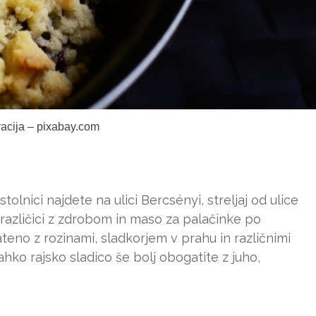
tracija – pixabay.com
tolnici najdete na ulici Bercsényi, streljaj od ulice
 različici z zdrobom in maso za palačinke po
ateno z rozinami, sladkorjem v prahu in različnimi
hko rajsko sladico še bolj obogatite z juho,