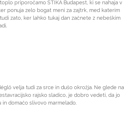
toplo priporočamo STIKA Budapest, ki se nahaja v
 ker ponuja zelo bogat meni za zajtrk, med katerim
 tudi zato, ker lahko tukaj dan začnete z nebeškim
di.
églő velja tudi za srce in dušo okrožja. Ne glede na
 restavracijsko rajsko sladico, je dobro vedeti, da jo
u in domačo slivovo marmelado.