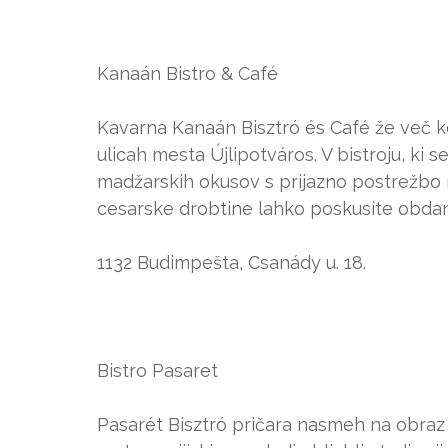
Kanaán Bistro & Café
Kavarna Kanaán Bisztró és Café že več ko
ulicah mesta Újlipotváros. V bistroju, ki 
madžarskih okusov s prijazno postrežbo n
cesarske drobtine lahko poskusite obd
1132 Budimpešta, Csanády u. 18.
Bistro Pasaret
Pasarét Bisztró pričara nasmeh na obraz s