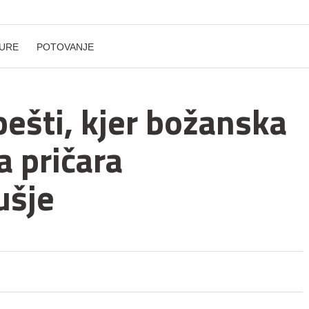
URE
POTOVANJE
ešti, kjer božanska
a pričara
ušje