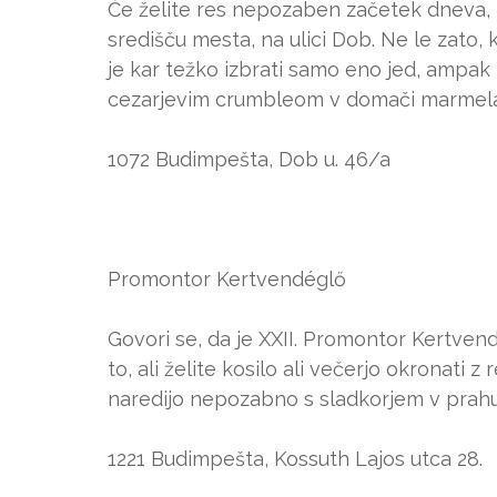
Če želite res nepozaben začetek dneva, 
središču mesta, na ulici Dob. Ne le zato,
je kar težko izbrati samo eno jed, ampak
cezarjevim crumbleom v domači marmela
1072 Budimpešta, Dob u. 46/a
Promontor Kertvendéglő
Govori se, da je XXII. Promontor Kertvend
to, ali želite kosilo ali večerjo okronati z
naredijo nepozabno s sladkorjem v prah
1221 Budimpešta, Kossuth Lajos utca 28.