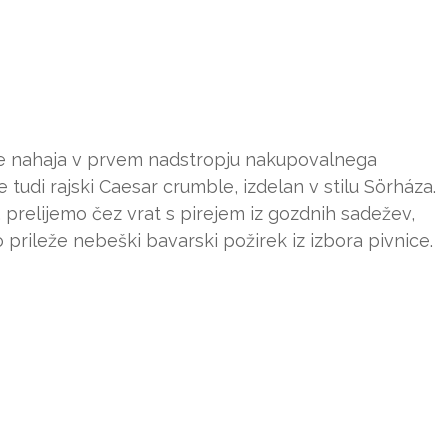
se nahaja v prvem nadstropju nakupovalnega
udi rajski Caesar crumble, izdelan v stilu Sörháza.
prelijemo čez vrat s pirejem iz gozdnih sadežev,
prileže nebeški bavarski požirek iz izbora pivnice.