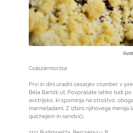
ilus
Császármorzsa
Prvi in dini uradni cesarjev crumber v pres
Béla Bartók út. Povprašate lahko tudi po
avstrijsko, ki spominja na otroštvo, obog
marmeladami. Z izbiro njihovega menija la
quichejem in sendviči.
1111 Budimpešta, Bercsényi u. 8.