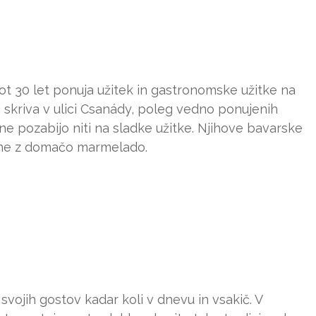
t 30 let ponuja užitek in gastronomske užitke na
se skriva v ulici Csanády, poleg vedno ponujenih
e pozabijo niti na sladke užitke. Njihove bavarske
ane z domačo marmelado.
vojih gostov kadar koli v dnevu in vsakič. V