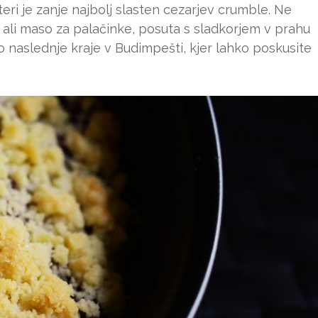
teri je zanje najbolj slasten cezarjev crumble. Ne
m ali maso za palačinke, posuta s sladkorjem v prahu
 naslednje kraje v Budimpešti, kjer lahko poskusite