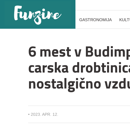
GASTRONOMIJA
KULT
6 mest v Budimp
carska drobtinic
nostalgično vzd
•
2023. APR. 12.