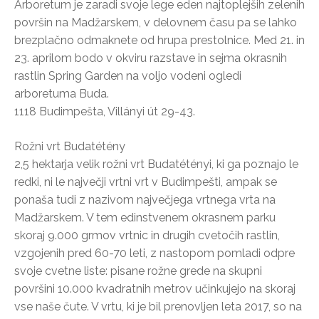
Arboretum je zaradi svoje lege eden najtoplejših zelenih
površin na Madžarskem, v delovnem času pa se lahko
brezplačno odmaknete od hrupa prestolnice. Med 21. in
23. aprilom bodo v okviru razstave in sejma okrasnih
rastlin Spring Garden na voljo vodeni ogledi
arboretuma Buda.
1118 Budimpešta, Villányi út 29-43.
Rožni vrt Budatétény
2,5 hektarja velik rožni vrt Budatétényi, ki ga poznajo le
redki, ni le največji vrtni vrt v Budimpešti, ampak se
ponaša tudi z nazivom največjega vrtnega vrta na
Madžarskem. V tem edinstvenem okrasnem parku
skoraj 9.000 grmov vrtnic in drugih cvetočih rastlin,
vzgojenih pred 60-70 leti, z nastopom pomladi odpre
svoje cvetne liste: pisane rožne grede na skupni
površini 10.000 kvadratnih metrov učinkujejo na skoraj
vse naše čute. V vrtu, ki je bil prenovljen leta 2017, so na