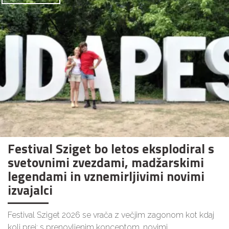
Festival Sziget bo letos eksplodiral s
svetovnimi zvezdami, madžarskimi
legendami in vznemirljivimi novimi
izvajalci
Festival Sziget 2026 se vrača z večjim zagonom kot kdaj
koli prej: s prenovljenim konceptom, novimi