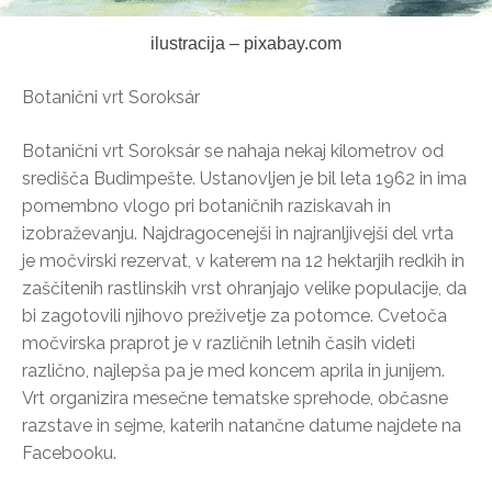
ilustracija – pixabay.com
Botanični vrt Soroksár
Botanični vrt Soroksár se nahaja nekaj kilometrov od
središča Budimpešte. Ustanovljen je bil leta 1962 in ima
pomembno vlogo pri botaničnih raziskavah in
izobraževanju. Najdragocenejši in najranljivejši del vrta
je močvirski rezervat, v katerem na 12 hektarjih redkih in
zaščitenih rastlinskih vrst ohranjajo velike populacije, da
bi zagotovili njihovo preživetje za potomce. Cvetoča
močvirska praprot je v različnih letnih časih videti
različno, najlepša pa je med koncem aprila in junijem.
Vrt organizira mesečne tematske sprehode, občasne
razstave in sejme, katerih natančne datume najdete na
Facebooku.