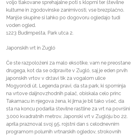
voljo tlakovane sprehajalne poti s klopmi ter številne
kulturne in zgodovinske zanimivosti, vse brezplačno.
Manjše skupine si lahko po dogovoru ogledajo tudi
voden ogled.
1223 Budimpešta, Park utca 2.
Japonskih vrt in Zugló
Če ste razpoloženi za malo eksotike, vam ne preostane
drugega, kot da se odpravite v Zugló, saj je eden prvih
japonskih vrtov v državi tik za vogalom ulice
Mogyoródi út. Legenda pravi, da sta park, ki spominja
na vrtove daljnovzhodnih palač, obiskala celo princ
Takamacu in njegova žena, ki jima je bil tako všeč, da
sta na koncu podarila številne rastline za vrt na površini
3.000 kvadratnih metrov. Japonski vrt v Zuglóju bo 22.
aprila praznoval svoj 95. rojstni dan s celodnevnim
programom polurnih vrtnarskih ogledov, strokovnih