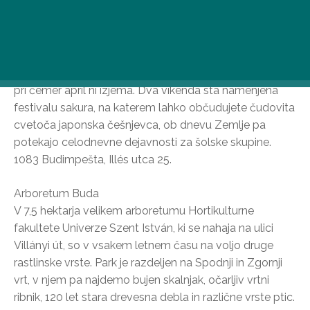
romantični vrt je postal priljubljen na Madžarskem,
potem ko ga je Ferenc Molnár v svojem romanu Fantje
z ulice Pál izbral za bazo rdečih srajc. V vrtu z 12.000
rastlinskimi vrstami za obiskovalce mesečno
organizirajo tematske sprehode in botanične programe,
pri čemer april ni izjema. Dva vikenda sta namenjena
festivalu sakura, na katerem lahko občudujete čudovita
cvetoča japonska češnjevca, ob dnevu Zemlje pa
potekajo celodnevne dejavnosti za šolske skupine.
1083 Budimpešta, Illés utca 25.
Arboretum Buda
V 7,5 hektarja velikem arboretumu Hortikulturne
fakultete Univerze Szent István, ki se nahaja na ulici
Villányi út, so v vsakem letnem času na voljo druge
rastlinske vrste. Park je razdeljen na Spodnji in Zgornji
vrt, v njem pa najdemo bujen skalnjak, očarljiv vrtni
ribnik, 120 let stara drevesna debla in različne vrste ptic.