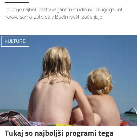
Poleti je najbolj ekstravaganten studio nič drugega kot
narava sama, zato se v Budimpešti začenjajo
KULTURE
Tukaj so najboljši programi tega