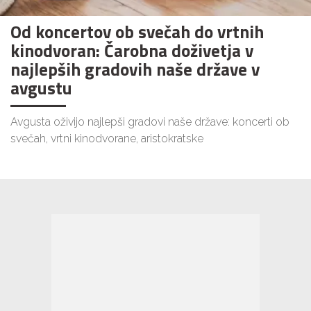
Od koncertov ob svečah do vrtnih
kinodvoran: Čarobna doživetja v
najlepših gradovih naše države v
avgustu
Avgusta oživijo najlepši gradovi naše države: koncerti ob
svečah, vrtni kinodvorane, aristokratske