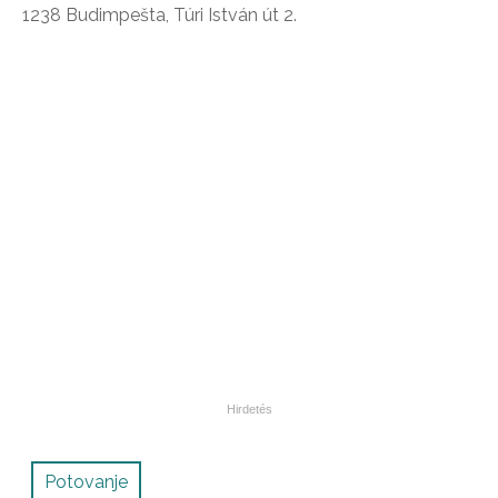
1238 Budimpešta, Túri István út 2.
Potovanje