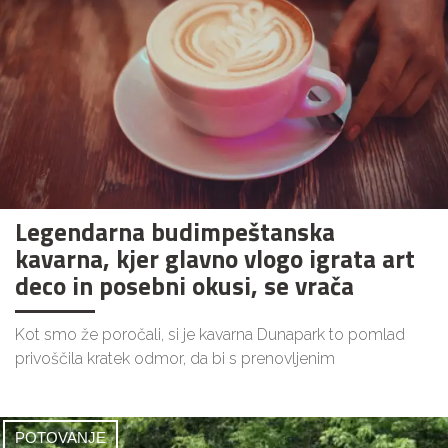
Legendarna budimpeštanska
kavarna, kjer glavno vlogo igrata art
deco in posebni okusi, se vrača
Kot smo že poročali, si je kavarna Dunapark to pomlad
privoščila kratek odmor, da bi s prenovljenim
POTOVANJE