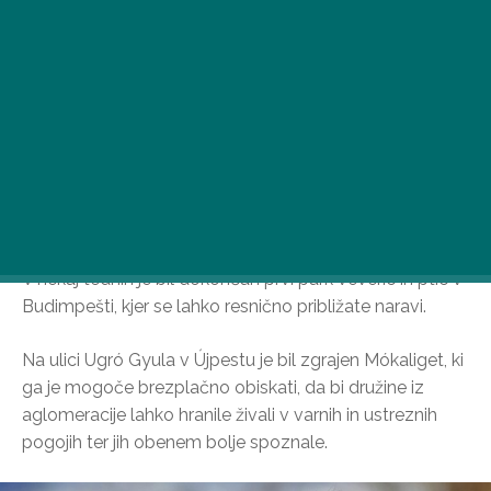
V nekaj tednih je bil dokončan prvi park veveric in ptic v
Budimpešti, kjer se lahko resnično približate naravi.
Na ulici Ugró Gyula v Újpestu je bil zgrajen Mókaliget, ki
ga je mogoče brezplačno obiskati, da bi družine iz
aglomeracije lahko hranile živali v varnih in ustreznih
pogojih ter jih obenem bolje spoznale.