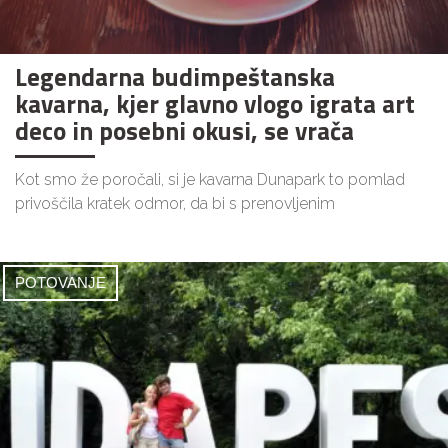
Legendarna budimpeštanska
kavarna, kjer glavno vlogo igrata art
deco in posebni okusi, se vrača
Kot smo že poročali, si je kavarna Dunapark to pomlad
privoščila kratek odmor, da bi s prenovljenim
POTOVANJE