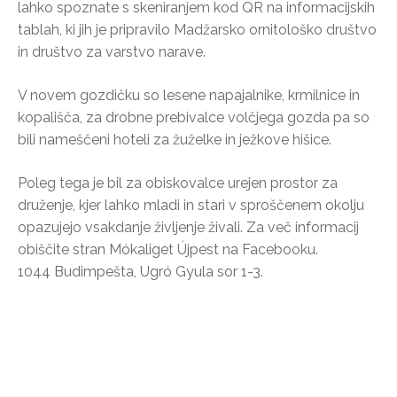
lahko spoznate s skeniranjem kod QR na informacijskih
tablah, ki jih je pripravilo Madžarsko ornitološko društvo
in društvo za varstvo narave.
V novem gozdičku so lesene napajalnike, krmilnice in
kopališča, za drobne prebivalce volčjega gozda pa so
bili nameščeni hoteli za žuželke in ježkove hišice.
Poleg tega je bil za obiskovalce urejen prostor za
druženje, kjer lahko mladi in stari v sproščenem okolju
opazujejo vsakdanje življenje živali. Za več informacij
obiščite stran Mókaliget Újpest na Facebooku.
1044 Budimpešta, Ugró Gyula sor 1-3.