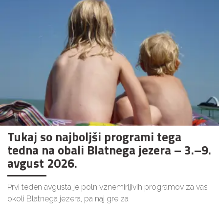
Tukaj so najboljši programi tega
tedna na obali Blatnega jezera – 3.–9.
avgust 2026.
Prvi teden avgusta je poln vznemirljivih programov za vas
okoli Blatnega jezera, pa naj gre za