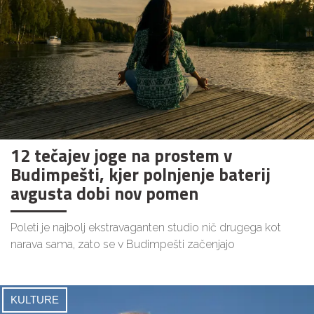
12 tečajev joge na prostem v
Budimpešti, kjer polnjenje baterij
avgusta dobi nov pomen
Poleti je najbolj ekstravaganten studio nič drugega kot
narava sama, zato se v Budimpešti začenjajo
KULTURE