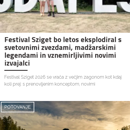
Festival Sziget bo letos eksplodiral s
svetovnimi zvezdami, madžarskimi
legendami in vznemirljivimi novimi
izvajalci
Festival Sziget 2026 se vrača z večjim zagonom kot kdaj
koli prej: s prenovljenim konceptom, novimi
POTOVANJE