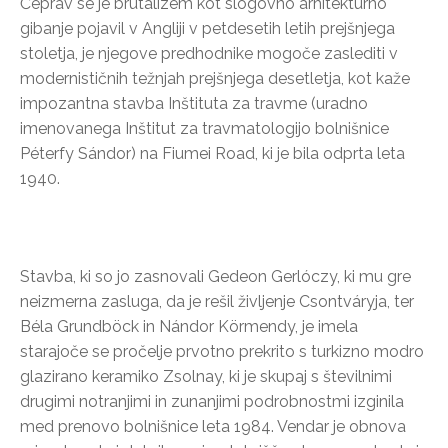
Čeprav se je brutalizem kot slogovno arhitekturno
gibanje pojavil v Angliji v petdesetih letih prejšnjega
stoletja, je njegove predhodnike mogoče zaslediti v
modernističnih težnjah prejšnjega desetletja, kot kaže
impozantna stavba Inštituta za travme (uradno
imenovanega Inštitut za travmatologijo bolnišnice
Péterfy Sándor) na Fiumei Road, ki je bila odprta leta
1940.
Stavba, ki so jo zasnovali Gedeon Gerlóczy, ki mu gre
neizmerna zasluga, da je rešil življenje Csontváryja, ter
Béla Grundböck in Nándor Körmendy, je imela
starajoče se pročelje prvotno prekrito s turkizno modro
glazirano keramiko Zsolnay, ki je skupaj s številnimi
drugimi notranjimi in zunanjimi podrobnostmi izginila
med prenovo bolnišnice leta 1984. Vendar je obnova