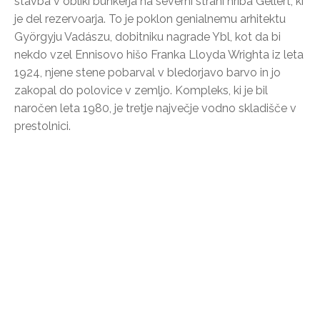
stavba v obliki bunkerja na severni strani hriba Gellért, ki
je del rezervoarja. To je poklon genialnemu arhitektu
Györgyju Vadászu, dobitniku nagrade Ybl, kot da bi
nekdo vzel Ennisovo hišo Franka Lloyda Wrighta iz leta
1924, njene stene pobarval v bledorjavo barvo in jo
zakopal do polovice v zemljo. Kompleks, ki je bil
naročen leta 1980, je tretje največje vodno skladišče v
prestolnici.