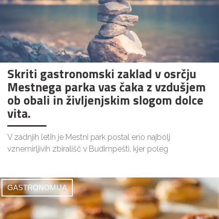
Skriti gastronomski zaklad v osrčju
Mestnega parka vas čaka z vzdušjem
ob obali in življenjskim slogom dolce
vita.
V zadnjih letih je Mestni park postal eno najbolj
vznemirljivih zbirališč v Budimpešti, kjer poleg
GASTRONOMIJA