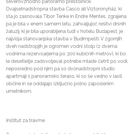
severovzhodno panoramo prestolnice.
Dvajsetnadstropna stavba Casco ali Víztoronyház, ki
sta jo zasnovala Tibor Tenke in Endre Mentes, zgrajena
pa je bila v enem samem letu, zahvaljujoč rešitvi drsnih
žaluzij, ki je bila uporabljena tudi v hotelu Budapest, je
najvišja stanovanjska stavba v Budimpešti. V zgornjih
dveh nadstropjih je ogromen vodni stolp (z dvema
vodnima rezervoarjema po 300 kubičnih metrov), ki bo
le desetletje zadovoljeval potrebe mlade četrti po vodi,
neposredno pod njim pa so dvonadstropni studio
apartmaji s panoramsko teraso, ki so še vedno v lasti
občine in se oddajajo izključno polno zaposlenim
umetnikom.
Inštitut za travme