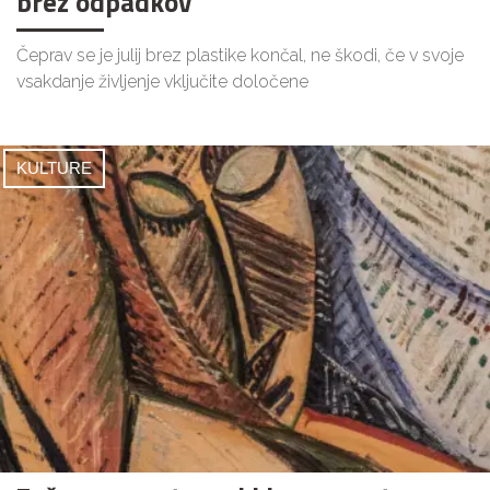
brez odpadkov
Čeprav se je julij brez plastike končal, ne škodi, če v svoje
vsakdanje življenje vključite določene
KULTURE