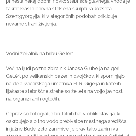
prinesla nekaj dobrih novic: stebrišče glavnega vhoda je
takrat krasila barvna steklena skulptura Józsefa
Szentgyörgyija, ki v alegoričnih podobah priklicuje
nevarne strani življenja.
Vodni zbiralnik na hribu Gellért
Večina ljudi pozna zbiralnik Jánosa Gruberja na gori
Gellért po velikanskih bazenih dvojčkov, ki spominjajo
na dela švicarskega umetnika H. R. Gigerja in katerih
lijakaste stebriščne strehe so že leta na voljo javnosti
na organiziranih ogledih.
Čeprav so fotografije brutalnih hal v obliki klavirja, ki
oskrbujejo s pitno vodo prebivalce mestnega središča
in južne Bude, zelo zanimive, je prav tako zanimiva