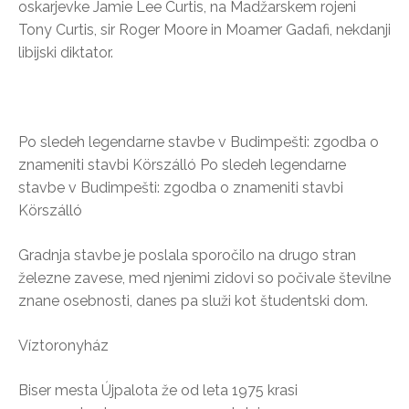
oskarjevke Jamie Lee Curtis, na Madžarskem rojeni
Tony Curtis, sir Roger Moore in Moamer Gadafi, nekdanji
libijski diktator.
Po sledeh legendarne stavbe v Budimpešti: zgodba o
znameniti stavbi Körszálló Po sledeh legendarne
stavbe v Budimpešti: zgodba o znameniti stavbi
Körszálló
Gradnja stavbe je poslala sporočilo na drugo stran
železne zavese, med njenimi zidovi so počivale številne
znane osebnosti, danes pa služi kot študentski dom.
Víztoronyház
Biser mesta Újpalota že od leta 1975 krasi