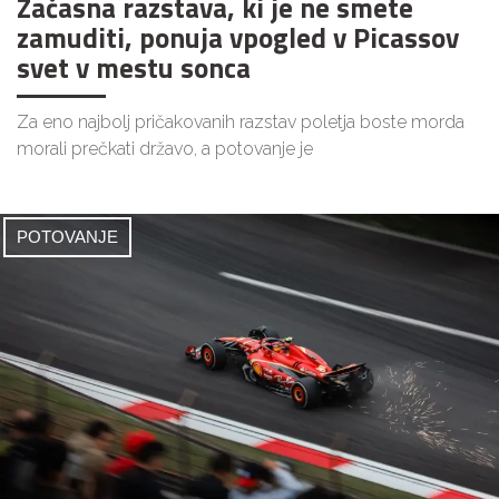
Začasna razstava, ki je ne smete
zamuditi, ponuja vpogled v Picassov
svet v mestu sonca
Za eno najbolj pričakovanih razstav poletja boste morda
morali prečkati državo, a potovanje je
POTOVANJE