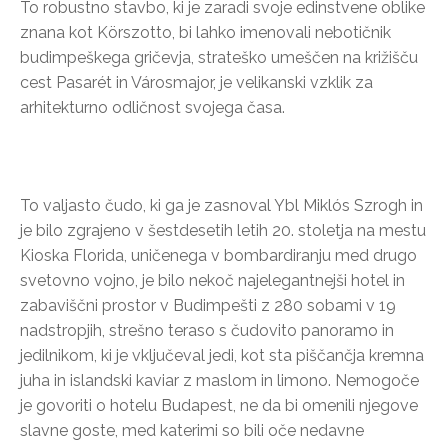
To robustno stavbo, ki je zaradi svoje edinstvene oblike
znana kot Körszotto, bi lahko imenovali nebotičnik
budimpeškega gričevja, strateško umeščen na križišču
cest Pasarét in Városmajor, je velikanski vzklik za
arhitekturno odličnost svojega časa.
To valjasto čudo, ki ga je zasnoval Ybl Miklós Szrogh in
je bilo zgrajeno v šestdesetih letih 20. stoletja na mestu
Kioska Florida, uničenega v bombardiranju med drugo
svetovno vojno, je bilo nekoč najelegantnejši hotel in
zabaviščni prostor v Budimpešti z 280 sobami v 19
nadstropjih, strešno teraso s čudovito panoramo in
jedilnikom, ki je vključeval jedi, kot sta piščančja kremna
juha in islandski kaviar z maslom in limono. Nemogoče
je govoriti o hotelu Budapest, ne da bi omenili njegove
slavne goste, med katerimi so bili oče nedavne