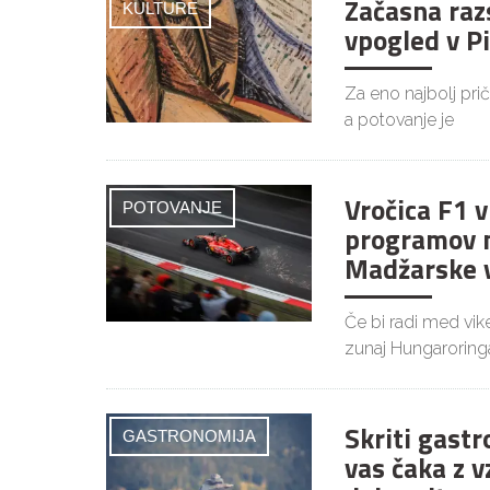
Začasna raz
KULTURE
vpogled v P
Za eno najbolj pri
a potovanje je
Vročica F1 
POTOVANJE
programov 
Madžarske v
Če bi radi med vi
zunaj Hungaroringa
Skriti gast
GASTRONOMIJA
vas čaka z v