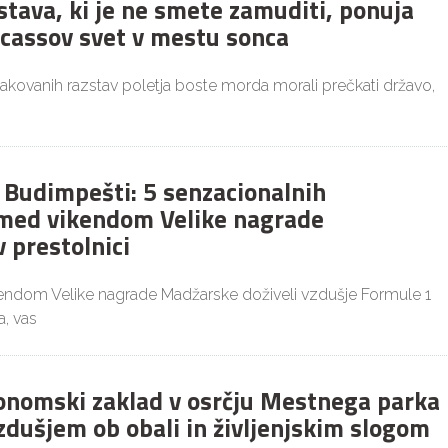
stava, ki je ne smete zamuditi, ponuja
icassov svet v mestu sonca
čakovanih razstav poletja boste morda morali prečkati državo,
v Budimpešti: 5 senzacionalnih
med vikendom Velike nagrade
 prestolnici
kendom Velike nagrade Madžarske doživeli vzdušje Formule 1
, vas
ronomski zaklad v osrčju Mestnega parka
zdušjem ob obali in življenjskim slogom