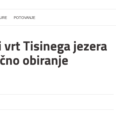
URE
POTOVANJE
i vrt Tisinega jezera
očno obiranje