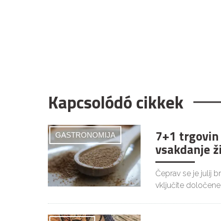
Kapcsolódó cikkek
7+1 trgovin
GASTRONOMIJA
vsakdanje ž
Čeprav se je julij 
vključite določene