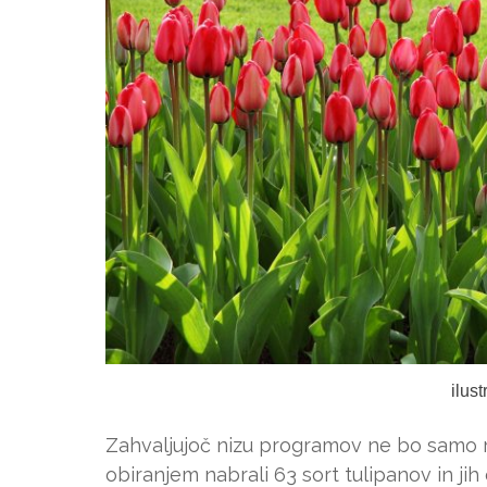
ilus
Zahvaljujoč nizu programov ne bo samo 
obiranjem nabrali 63 sort tulipanov in ji