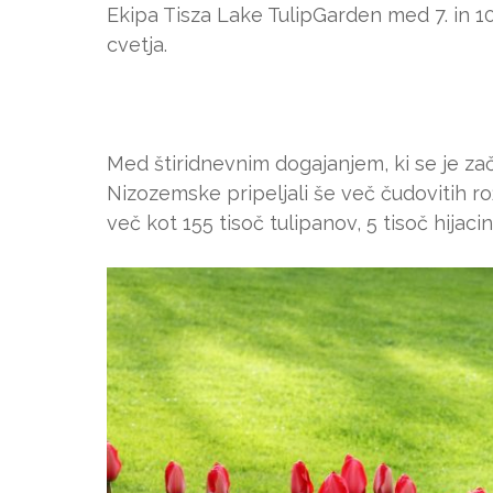
Ekipa Tisza Lake TulipGarden med 7. in 10
cvetja.
Med štiridnevnim dogajanjem, ki se je zač
Nizozemske pripeljali še več čudovitih rož
več kot 155 tisoč tulipanov, 5 tisoč hijaci