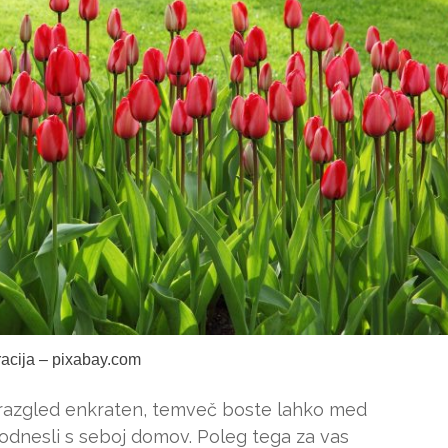
tracija – pixabay.com
razgled enkraten, temveč boste lahko med
h odnesli s seboj domov. Poleg tega za vas