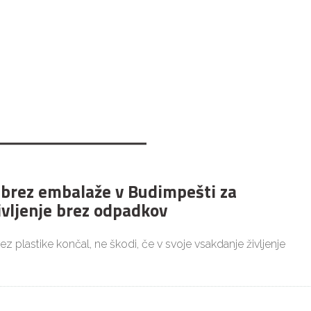
 brez embalaže v Budimpešti za
ivljenje brez odpadkov
brez plastike končal, ne škodi, če v svoje vsakdanje življenje