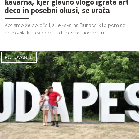
kavarna, kjer glavno vlogo igrata art
deco in posebni okusi, se vrača
Kot smo že poročali, si je kavarna Dunapark to pomlad
privoščila kratek odmor, da bi s prenovljenim
POTOVANJE