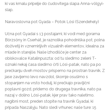
ki vas kmalu pripelje do čudovitega slapa Anna-völgyi-
slap.
Naravoslovna pot Gyada – Potok Lósi (Szendehely)
Učna pot Gyadai s 13 postajami, ki vodi med gorama
Börzsöny in Cserhát, je raznolika pohodniška pot, polna
doživetij in vznemirljivih vizualnih elementov, idealna za
mlade in starejše. Naše izhodišče je center za
obiskovalce Katalinpuszta: od tu sledimo zeleni T-
oznaki nekaj časa sledimo črti Lósi-patak, nato pa po
prečkanju dveh mostov prispemo na prostran travnik. Z
jase zavijemo levo navzdol, škornje osušimo s
stopanjem na vrsto hodulj, ki prečkajo pravljični
poplavni gozd, pridemo do drugega travnika, nato pa
nazaj v dolino Lósi-patak, kjer prav tako naletimo.
nagibni most, preden stopite na travnik Gyadai, ki
pripada Naszályju. Nato sledi vrhunec naše ture: 15