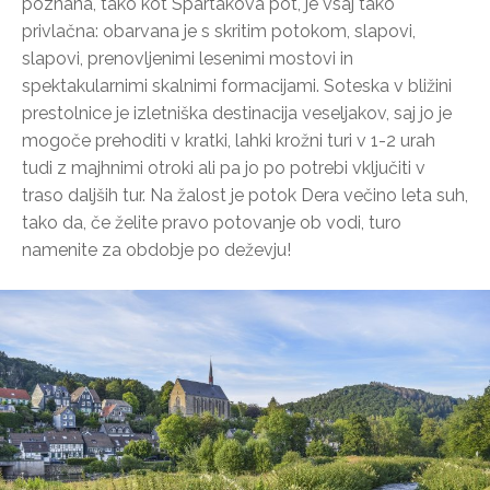
poznana, tako kot Spartakova pot, je vsaj tako
privlačna: obarvana je s skritim potokom, slapovi,
slapovi, prenovljenimi lesenimi mostovi in
spektakularnimi skalnimi formacijami. Soteska v bližini
prestolnice je izletniška destinacija veseljakov, saj jo je
mogoče prehoditi v kratki, lahki krožni turi v 1-2 urah
tudi z majhnimi otroki ali pa jo po potrebi vključiti v
traso daljših tur. Na žalost je potok Dera večino leta suh,
tako da, če želite pravo potovanje ob vodi, turo
namenite za obdobje po deževju!