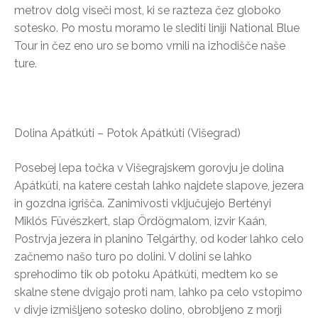
metrov dolg viseči most, ki se razteza čez globoko
sotesko. Po mostu moramo le slediti liniji National Blue
Tour in čez eno uro se bomo vrnili na izhodišče naše
ture.
Dolina Apátkúti – Potok Apátkúti (Višegrad)
Posebej lepa točka v Višegrajskem gorovju je dolina
Apátkúti, na katere cestah lahko najdete slapove, jezera
in gozdna igrišča. Zanimivosti vključujejo Bertényi
Miklós Füvészkert, slap Ördögmalom, izvir Kaán,
Postrvja jezera in planino Telgárthy, od koder lahko celo
začnemo našo turo po dolini. V dolini se lahko
sprehodimo tik ob potoku Apátkúti, medtem ko se
skalne stene dvigajo proti nam, lahko pa celo vstopimo
v divje izmišljeno sotesko dolino, obrobljeno z morji