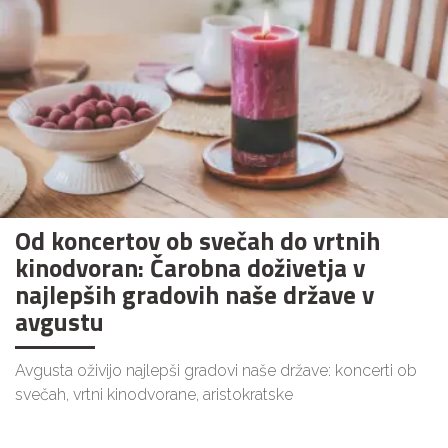
Od koncertov ob svečah do vrtnih
kinodvoran: Čarobna doživetja v
najlepših gradovih naše države v
avgustu
Avgusta oživijo najlepši gradovi naše države: koncerti ob
svečah, vrtni kinodvorane, aristokratske