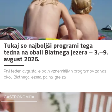
Tukaj so najboljši programi tega
tedna na obali Blatnega jezera – 3.–9.
avgust 2026.
Prvi teden avgusta je poln vznemirljivih programov za vas
okoli Blatnega jezera, pa naj gre za
GASTRONOMIJA