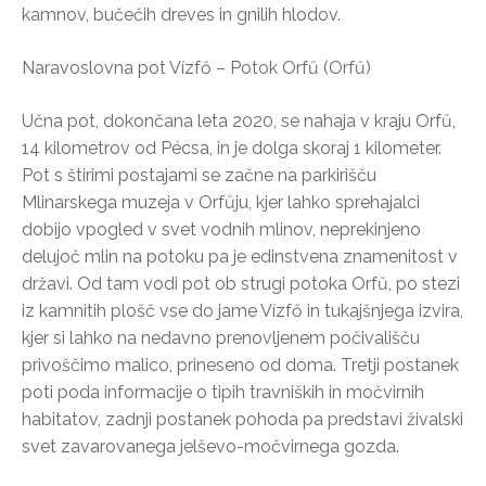
kamnov, bučečih dreves in gnilih hlodov.
Naravoslovna pot Vízfő – Potok Orfű (Orfű)
Učna pot, dokončana leta 2020, se nahaja v kraju Orfű,
14 kilometrov od Pécsa, in je dolga skoraj 1 kilometer.
Pot s štirimi postajami se začne na parkirišču
Mlinarskega muzeja v Orfűju, kjer lahko sprehajalci
dobijo vpogled v svet vodnih mlinov, neprekinjeno
delujoč mlin na potoku pa je edinstvena znamenitost v
državi. Od tam vodi pot ob strugi potoka Orfű, po stezi
iz kamnitih plošč vse do jame Vízfő in tukajšnjega izvira,
kjer si lahko na nedavno prenovljenem počivališču
privoščimo malico, prineseno od doma. Tretji postanek
poti poda informacije o tipih travniških in močvirnih
habitatov, zadnji postanek pohoda pa predstavi živalski
svet zavarovanega jelševo-močvirnega gozda.