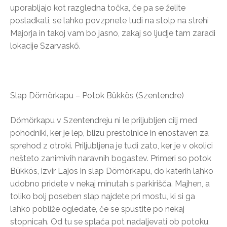
uporabljajo kot razgledna točka, če pa se želite
posladkati, se lahko povzpnete tudi na stolp na strehi
Majorja in takoj vam bo jasno, zakaj so ljudje tam zaradi
lokacije Szarvaskő.
Slap Dömörkapu – Potok Bükkös (Szentendre)
Dömörkapu v Szentendreju ni le priljubljen cilj med
pohodniki, ker je lep, blizu prestolnice in enostaven za
sprehod z otroki. Priljubljena je tudi zato, ker je v okolici
nešteto zanimivih naravnih bogastev. Primeri so potok
Bükkös, izvir Lajos in slap Dömörkapu, do katerih lahko
udobno pridete v nekaj minutah s parkirišča. Majhen, a
toliko bolj poseben slap najdete pri mostu, ki si ga
lahko pobliže ogledate, če se spustite po nekaj
stopnicah. Od tu se splača pot nadaljevati ob potoku,