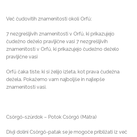
Več čudovitih znamenitosti okoli Orfű:
7 nezgrešljivih znamenitosti v Orfű, ki prikazujejo
čudežno deželo pravljične vasi 7 nezgrešljivih
znamenitosti v Orfű, ki prikazujejo čudežno deželo
pravljične vasi
Orfű čaka tiste, ki si želijo izleta, kot prava čudežna
dežela. Pokažemo vam najboljše in najlepše
znamenitosti vasi.
Csörgő-szürdok – Potok Csörgő (Mátra)
Divji dolini Csörgő-patak se je mogoče približati iz več