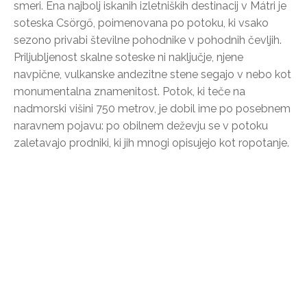
smeri. Ena najbolj iskanih izletniških destinacij v Mátri je
soteska Csörgő, poimenovana po potoku, ki vsako
sezono privabi številne pohodnike v pohodnih čevljih.
Priljubljenost skalne soteske ni naključje, njene
navpične, vulkanske andezitne stene segajo v nebo kot
monumentalna znamenitost. Potok, ki teče na
nadmorski višini 750 metrov, je dobil ime po posebnem
naravnem pojavu: po obilnem deževju se v potoku
zaletavajo prodniki, ki jih mnogi opisujejo kot ropotanje.