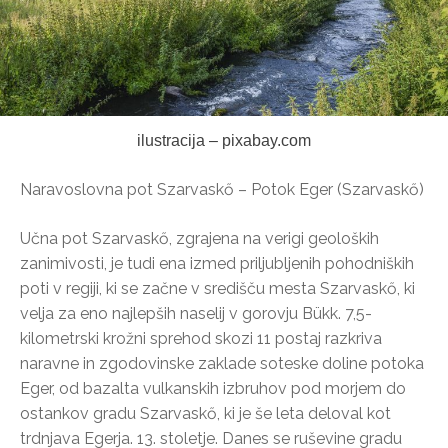
ilustracija – pixabay.com
Naravoslovna pot Szarvaskő – Potok Eger (Szarvaskő)
Učna pot Szarvaskő, zgrajena na verigi geoloških
zanimivosti, je tudi ena izmed priljubljenih pohodniških
poti v regiji, ki se začne v središču mesta Szarvaskő, ki
velja za eno najlepših naselij v gorovju Bükk. 7,5-
kilometrski krožni sprehod skozi 11 postaj razkriva
naravne in zgodovinske zaklade soteske doline potoka
Eger, od bazalta vulkanskih izbruhov pod morjem do
ostankov gradu Szarvaskő, ki je še leta deloval kot
trdnjava Egerja. 13. stoletje. Danes se ruševine gradu