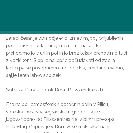
Največji slap v Budimskem gorovju se nahaja 20
kilometrov od Budimpešte, na meji z Solymárjem,
napaja pa ga potok Paprikás, ki teče v čarobni Spodnji
dolini Jegenye. Voda, ki pada z višine približno 4 metre
in se skriva v globini gozda, ponuja poseben prizor,
zaradi česar je območje eno izmed najbolj priljubljenih
pohodniških točk. Tura je razmeroma kratka,
prehodimo jo v uri in pol in jo brez težav prehodimo tudi
z vozičkom. Slap je najlepše občudovati od zgoraj,
lahko pa se povzpnemo tudi do dna, vendar previdno,
saj je teren lahko spolzek.
Soteska Dera – Potok Dera (Pilisszentkreszt)
Ena najbolj atmosferskih potočnih dolin v Pilisu,
soteska Dera v Visegrádskem gorovju. Vije se
jugovzhodno od Pilisszentreszta, v bližini prekopa
Holdvilág. Čeprav je v Donavskem okljuku manj