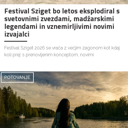
Festival Sziget bo letos eksplodiral s
svetovnimi zvezdami, madžarskimi
legendami in vznemirljivimi novimi
izvajalci
Festival Sziget 2026 se vrača z večjim zagonom kot kdaj
koli prej: s prenovljenim konceptom, novimi
POTOVANJE