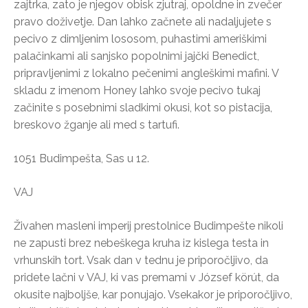
zajtrka, zato je njegov obisk zjutraj, opoldne in zvečer
pravo doživetje. Dan lahko začnete ali nadaljujete s
pecivo z dimljenim lososom, puhastimi ameriškimi
palačinkami ali sanjsko popolnimi jajčki Benedict,
pripravljenimi z lokalno pečenimi angleškimi mafini. V
skladu z imenom Honey lahko svoje pecivo tukaj
začinite s posebnimi sladkimi okusi, kot so pistacija,
breskovo žganje ali med s tartufi.
1051 Budimpešta, Sas u 12.
VAJ
Živahen masleni imperij prestolnice Budimpešte nikoli
ne zapusti brez nebeškega kruha iz kislega testa in
vrhunskih tort. Vsak dan v tednu je priporočljivo, da
pridete lačni v VAJ, ki vas premami v József körút, da
okusite najboljše, kar ponujajo. Vsekakor je priporočljivo,