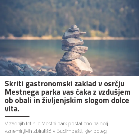
Skriti gastronomski zaklad v osrčju
Mestnega parka vas čaka z vzdušjem
ob obali in življenjskim slogom dolce
vita.
V zadnjih letih je Mestni park postal eno najbolj
vznemirljivih zbirališč v Budimpešti, kjer poleg