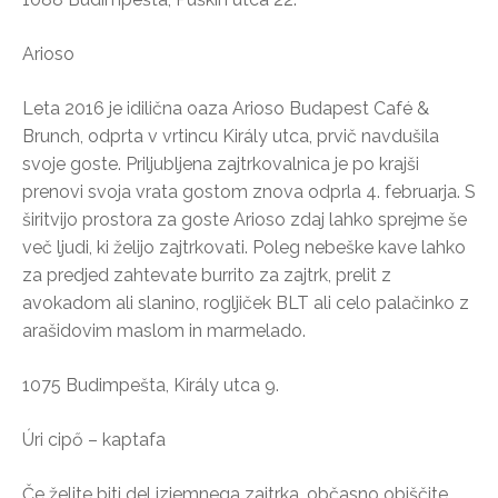
Arioso
Leta 2016 je idilična oaza Arioso Budapest Café &
Brunch, odprta v vrtincu Király utca, prvič navdušila
svoje goste. Priljubljena zajtrkovalnica je po krajši
prenovi svoja vrata gostom znova odprla 4. februarja. S
širitvijo prostora za goste Arioso zdaj lahko sprejme še
več ljudi, ki želijo zajtrkovati. Poleg nebeške kave lahko
za predjed zahtevate burrito za zajtrk, prelit z
avokadom ali slanino, rogljiček BLT ali celo palačinko z
arašidovim maslom in marmelado.
1075 Budimpešta, Király utca 9.
Úri cipő – kaptafa
Če želite biti del izjemnega zajtrka, občasno obiščite