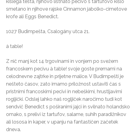
kislega testa, njihovo listnato pecivo s tartufovo kislo
smetano in njihove rajske Cinnamon jabolko-cimetove
krofe ali Eggs Benedict.
1027 Budimpešta, Csalogány utca 21.
à table!
Z nič manj kot 14 trgovinami in vonjem po svežem
francoskem pecivu à table! svoje goste premami na
celodnevne zajtrke in prijetne malice. V Budimpešti je
nešteto časov, zato imamo priložnost ustaviti čas s
pristnimi francoskimi pecivi in nebeškimi, hrustljavimi
rogljički. Odslej lahko naš rogljiček naročimo tudi kot
sendvič Benedict s poširanimi jajci in svilnato holandsko
omako, s prelivi iz tartufov, salame, suhih paradižnikov
ali lososa in kaper, v upanju na fantastičen začetek
dneva.