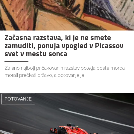
Začasna razstava, ki je ne smete
zamuditi, ponuja vpogled v Picassov
svet v mestu sonca
Za eno najbolj pričakovanih razstav poletja boste morda
morali prečkati državo, a potovanje je
POTOVANJE