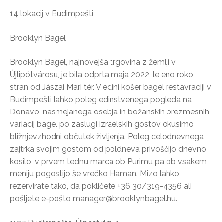
14 lokacij v Budimpešti
Brooklyn Bagel
Brooklyn Bagel, najnovejša trgovina z žemlji v
Újlipótvárosu, je bila odprta maja 2022, le eno roko
stran od Jászai Mari tér. V edini košer bagel restavraciji v
Budimpešti lahko poleg edinstvenega pogleda na
Donavo, nasmejanega osebja in božanskih brezmesnih
variacij bagel po zaslugi izraelskih gostov okusimo
bližnjevzhodni občutek življenja. Poleg celodnevnega
zajtrka svojim gostom od poldneva privoščijo dnevno
kosilo, v prvem tednu marca ob Purimu pa ob vsakem
meniju pogostijo še vrečko Haman. Mizo lahko
rezervirate tako, da pokličete +36 30/319-4356 ali
pošljete e-pošto manager@brooklynbagel.hu.