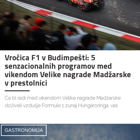
Vročica F1 v Budimpešti: 5
senzacionalnih programov med
vikendom Velike nagrade Madžarske
v prestolnici
Če bi radi med vikendom Velike nagrade Madžarske
doživeli vzdušje Formule 1 zunaj Hungaroringa, vas
GASTRONOMIJA