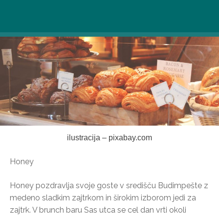
ilustracija – pixabay.com
Honey
Honey pozdravlja svoje goste v središču Budimpešte z
medeno sladkim zajtrkom in širokim izborom jedi za
zajtrk. V brunch baru Sas utca se cel dan vrti okoli