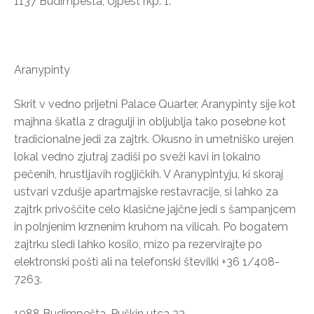
1137 Budimpešta, Újpest rkp. 1.
Aranypinty
Skrit v vedno prijetni Palace Quarter, Aranypinty sije kot
majhna škatla z dragulji in obljublja tako posebne kot
tradicionalne jedi za zajtrk. Okusno in umetniško urejen
lokal vedno zjutraj zadiši po sveži kavi in lokalno
pečenih, hrustljavih rogljičkih. V Aranypintyju, ki skoraj
ustvari vzdušje apartmajske restavracije, si lahko za
zajtrk privoščite celo klasične jajčne jedi s šampanjcem
in polnjenim krznenim kruhom na vilicah. Po bogatem
zajtrku sledi lahko kosilo, mizo pa rezervirajte po
elektronski pošti ali na telefonski številki +36 1/408-
7263.
1088 Budimpešta, Puškin utca 22.