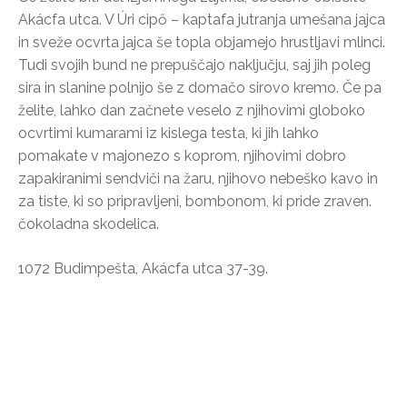
Akácfa utca. V Úri cipő – kaptafa jutranja umešana jajca
in sveže ocvrta jajca še topla objamejo hrustljavi mlinci.
Tudi svojih bund ne prepuščajo naključju, saj jih poleg
sira in slanine polnijo še z domačo sirovo kremo. Če pa
želite, lahko dan začnete veselo z njihovimi globoko
ocvrtimi kumarami iz kislega testa, ki jih lahko
pomakate v majonezo s koprom, njihovimi dobro
zapakiranimi sendviči na žaru, njihovo nebeško kavo in
za tiste, ki so pripravljeni, bombonom, ki pride zraven.
čokoladna skodelica.
1072 Budimpešta, Akácfa utca 37-39.