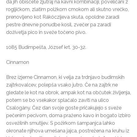
da jih obiščete zjutraj na kavni kombinaciji, poveličani z
rogljičkom, zlatim polžkom cmokom ali skutno vrečko,
prenovljeno kot Rákóczijeva skuta, opoldne zaradi
pestre dnevne ponudbe kosil, zvečer pa zaradi
doživetja pico in sveže točeno pivo.
1085 Budimpešta, József krt. 30-32.
Cinnamon
Brez izjeme Cinnamon, ki velja za trdnjavo budimskih
zajtrkovalcev, polepša vsako jutro. Če na zajtrk ne
gledate le kot na obrok, ampak kot na občutek življenja,
potem se bo vsekakor splačalo zaviti na ulico
Csalogány. Čez dan svoje goste pričakujejo s sveže
pečenim pecivom, doma praženo kavo in bogato izbiro
osvežilnih smutijev. S požirkom šampanjca lahko
okronate njihova umešana jajca, postrežena na kruhu iz