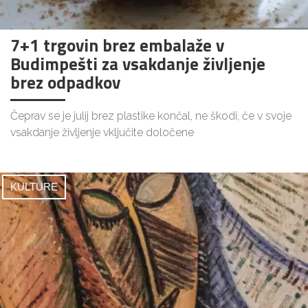
7+1 trgovin brez embalaže v
Budimpešti za vsakdanje življenje
brez odpadkov
Čeprav se je julij brez plastike končal, ne škodi, če v svoje
vsakdanje življenje vključite določene
KULTURE