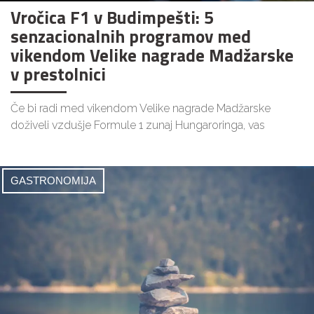
Vročica F1 v Budimpešti: 5
senzacionalnih programov med
vikendom Velike nagrade Madžarske
v prestolnici
Če bi radi med vikendom Velike nagrade Madžarske
doživeli vzdušje Formule 1 zunaj Hungaroringa, vas
GASTRONOMIJA