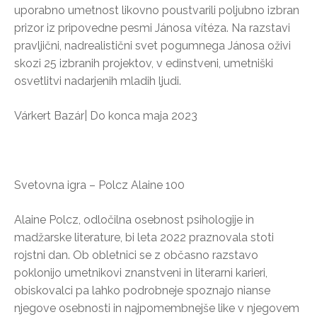
uporabno umetnost likovno poustvarili poljubno izbran
prizor iz pripovedne pesmi Jánosa vítéza. Na razstavi
pravljični, nadrealistični svet pogumnega Jánosa oživi
skozi 25 izbranih projektov, v edinstveni, umetniški
osvetlitvi nadarjenih mladih ljudi.
Várkert Bazár| Do konca maja 2023
Svetovna igra – Polcz Alaine 100
Alaine Polcz, odločilna osebnost psihologije in
madžarske literature, bi leta 2022 praznovala stoti
rojstni dan. Ob obletnici se z občasno razstavo
poklonijo umetnikovi znanstveni in literarni karieri,
obiskovalci pa lahko podrobneje spoznajo nianse
njegove osebnosti in najpomembnejše like v njegovem