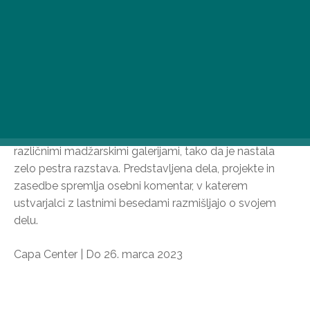
Svoboda, enakost, bratstvo, čutnost
V Capa centru so odprli občasno razstavo z naslovom
Perspektive ženske izkušnje, kjer si lahko zainteresirani
ogledajo podobe in serije fotografij, ki se osredotočajo
na osebne ženske izkušnje in medsebojno solidarnost.
Posamezna dela so bila izbrana v sodelovanju z
različnimi madžarskimi galerijami, tako da je nastala
zelo pestra razstava. Predstavljena dela, projekte in
zasedbe spremlja osebni komentar, v katerem
ustvarjalci z lastnimi besedami razmišljajo o svojem
delu.
Capa Center | Do 26. marca 2023