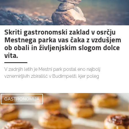
Skriti gastronomski zaklad v osrčju
Mestnega parka vas čaka z vzdušjem
ob obali in življenjskim slogom dolce
vita.
V zadnjih letih je Mestni park postal eno najbolj
vznemirljivih zbirališč v Budimpešti, kjer poleg
GASTRONOMIJA