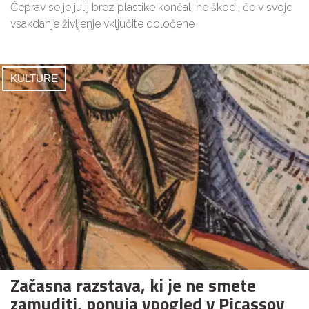
Čeprav se je julij brez plastike končal, ne škodi, če v svoje
vsakdanje življenje vključite določene
KULTURE
Začasna razstava, ki je ne smete
zamuditi, ponuja vpogled v Picassov