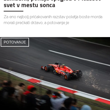
svet v mestu sonca
Za eno najbolj pričakovanih razstav poletja boste morda
morali prečkati državo, a potovanje je
POTOVANJE