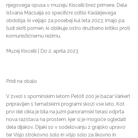
njegovega opusa v muzeju Kiscelli brez primere. Dela
Istvána Mácsaija so specifični odtisi Kádárjevega
obdobja, ki veljajo za posebej kul leta 2023, imajo pa
tudi skriti pomen, ki oblikuje ostro družbeno kritiko proti
komunističnemu režimu.
Muzej Kiscelli | Do 2. aprila 2023
Pridi na obalo
V zvezi s spominskim letom Petőfi 200 je bazar Várkert
pripravljen s tematskimi programi skozi vse leto. Kot
prvi del cikla je bila na južni panoramski terasi odprta
nova razstava na prostem, kjer si je mogoče ogledati
dela dijakov. Dijaki so v sodelovanju z grajsko upravo
ter Višjo strokovno šolo in višjo šolo za likovno in