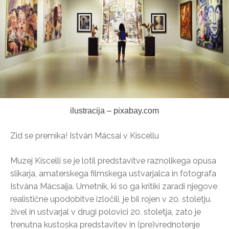
ilustracija – pixabay.com
Zid se premika! István Mácsai v Kiscellu
Muzej Kiscelli se je lotil predstavitve raznolikega opusa
slikarja, amaterskega filmskega ustvarjalca in fotografa
Istvána Mácsaija. Umetnik, ki so ga kritiki zaradi njegove
realistične upodobitve izločili, je bil rojen v 20. stoletju.
živel in ustvarjal v drugi polovici 20. stoletja, zato je
trenutna kustoska predstavitev in (pre)vrednotenje