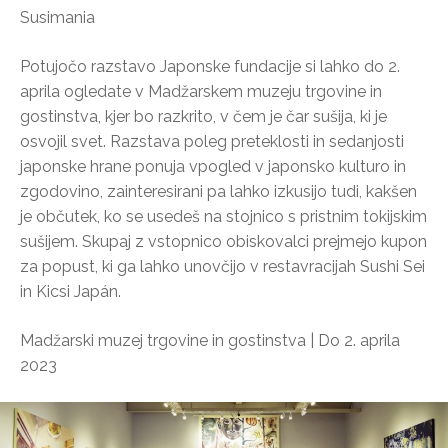
Susimania
Potujočo razstavo Japonske fundacije si lahko do 2.
aprila ogledate v Madžarskem muzeju trgovine in
gostinstva, kjer bo razkrito, v čem je čar sušija, ki je
osvojil svet. Razstava poleg preteklosti in sedanjosti
japonske hrane ponuja vpogled v japonsko kulturo in
zgodovino, zainteresirani pa lahko izkusijo tudi, kakšen
je občutek, ko se usedeš na stojnico s pristnim tokijskim
sušijem. Skupaj z vstopnico obiskovalci prejmejo kupon
za popust, ki ga lahko unovčijo v restavracijah Sushi Sei
in Kicsi Japán.
Madžarski muzej trgovine in gostinstva | Do 2. aprila
2023