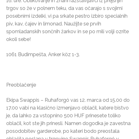
16. ure. Oblikovanje in znani razstavljavci iz prejšnjih
trgov so že v polnem teku, da vas očarajo s svojimi
posebnimi izdelki, vi pa srkate pestro izbiro specialnih
piv, kav, čajev in limonad. Naužijte se prvih
spomladanskih sončnih žarkov in se po mili volji ozrite
okoli sebe!
1061 Budimpešta, Anker köz 1-3.
Preoblačenje
Ekipa Swappis – Ruhaforgó vas 12. marca od 15.00 do
17.00 vabi na klasično izmenjavo oblačil, katere bistvo
je, da lahko za vstopnino 500 HUF prinesete toliko
oblačil, kot ste jih prinesli. Namen dogodka je zavestna
posodobitev garderobe, po kateri bodo preostala
oblačila poslana v trgovino Swappis Ruhaforgó v