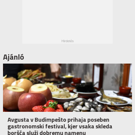
Ajánló
Avgusta v Budimpešto prihaja poseben
gastronomski festival, kjer vsaka skleda
boršča služi dobremu namenu