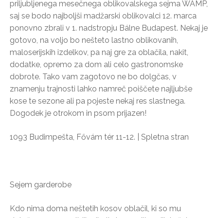
priljubljenega mesečnega oblikovalskega sejma WAMP,
saj se bodo najboljši madžarski oblikovalci 12. marca
ponovno zbrali v 1. nadstropju Bálne Budapest. Nekaj je
gotovo, na voljo bo nešteto lastno oblikovanih,
maloserijskih izdelkov, pa naj gre za oblačila, nakit,
dodatke, opremo za dom ali celo gastronomske
dobrote. Tako vam zagotovo ne bo dolgčas, v
znamenju trajnosti lahko namreč poiščete najljubše
kose te sezone ali pa pojeste nekaj res slastnega.
Dogodek je otrokom in psom prijazen!
1093 Budimpešta, Fővám tér 11-12. | Spletna stran
Sejem garderobe
Kdo nima doma neštetih kosov oblačil, ki so mu