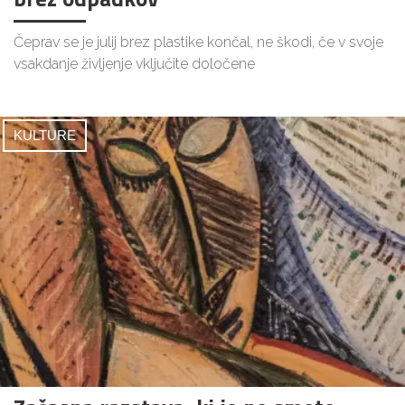
Čeprav se je julij brez plastike končal, ne škodi, če v svoje
vsakdanje življenje vključite določene
KULTURE