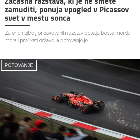
Začasna razstava, ki je ne smete
zamuditi, ponuja vpogled v Picassov
svet v mestu sonca
Za eno najbolj pričakovanih razstav poletja boste morda
morali prečkati državo, a potovanje je
POTOVANJE