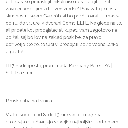
dolgčas, so prerasli, jih nikoli niso nosili, pa jih je žal
zavreči, ker se jim zdijo več vredni? Prav zato je nastal
skupnostni sejem Gardrób, ki bo prvič, tokrat 11. marca
od 10. do 14. ure, v dvorani Gömb ELTE. Ne glede na to,
ali pridete kot prodajalec ali kupec, vam zagotovo ne
bo žal, saj bo lov na zaklad poskrbel za pravo
doživetje. Če želite tudi vi prodajati, se še vedno lahko
prijavite!
1117 Budimpešta, promenada Pázmány Péter 1/A |
Spletna stran
Rimska obalna tržnica
Vsako soboto od 8. do 13. ure vas domači mali
proizvajalci pričakujejo s svojim najboljšim portovcem