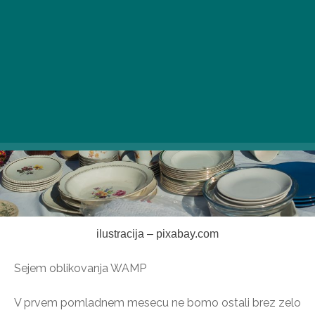
ilustracija – pixabay.com
Sejem oblikovanja WAMP
V prvem pomladnem mesecu ne bomo ostali brez zelo