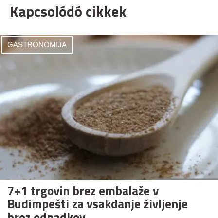
Kapcsolódó cikkek
GASTRONOMIJA
7+1 trgovin brez embalaže v
Budimpešti za vsakdanje življenje
brez odpadkov