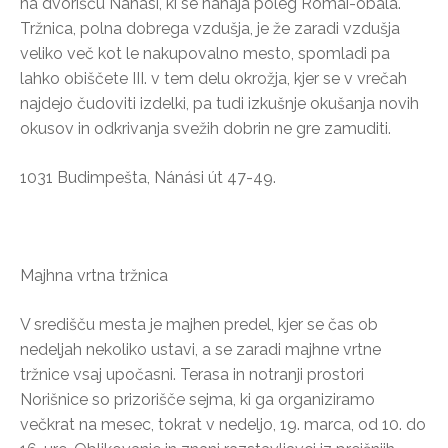
na dvorišču Nánási, ki se nahaja poleg Római-obala.
Tržnica, polna dobrega vzdušja, je že zaradi vzdušja
veliko več kot le nakupovalno mesto, spomladi pa
lahko obiščete III. v tem delu okrožja, kjer se v vrečah
najdejo čudoviti izdelki, pa tudi izkušnje okušanja novih
okusov in odkrivanja svežih dobrin ne gre zamuditi.
1031 Budimpešta, Nánási út 47-49.
Majhna vrtna tržnica
V središču mesta je majhen predel, kjer se čas ob
nedeljah nekoliko ustavi, a se zaradi majhne vrtne
tržnice vsaj upočasni. Terasa in notranji prostori
Norišnice so prizorišče sejma, ki ga organiziramo
večkrat na mesec, tokrat v nedeljo, 19. marca, od 10. do