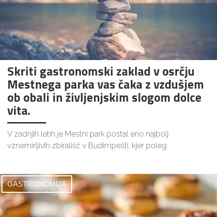
Skriti gastronomski zaklad v osrčju
Mestnega parka vas čaka z vzdušjem
ob obali in življenjskim slogom dolce
vita.
V zadnjih letih je Mestni park postal eno najbolj
vznemirljivih zbirališč v Budimpešti, kjer poleg
GASTRONOMIJA