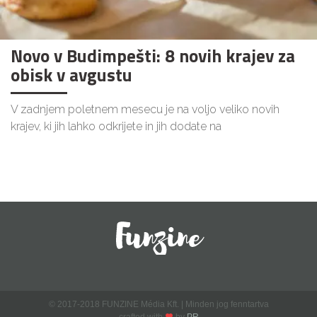
Novo v Budimpešti: 8 novih krajev za
obisk v avgustu
V zadnjem poletnem mesecu je na voljo veliko novih
krajev, ki jih lahko odkrijete in jih dodate na
© 2017-2018 FUNZINE Média Kft. | Minden jog fenntartva