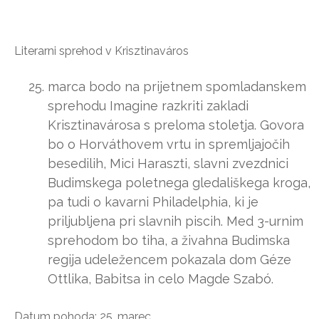
Literarni sprehod v Krisztinaváros
marca bodo na prijetnem spomladanskem
sprehodu Imagine razkriti zakladi
Krisztinavárosa s preloma stoletja. Govora
bo o Horváthovem vrtu in spremljajočih
besedilih, Mici Haraszti, slavni zvezdnici
Budimskega poletnega gledališkega kroga,
pa tudi o kavarni Philadelphia, ki je
priljubljena pri slavnih piscih. Med 3-urnim
sprehodom bo tiha, a živahna Budimska
regija udeležencem pokazala dom Géze
Ottlika, Babitsa in celo Magde Szabó.
Datum pohoda: 25. marec.