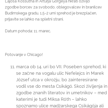
Lajosa Kossutha in Artúrja Görgeya hkrati oživijo
zgodbe borcev za svobodo, oblegovalcev in branilcev
Budimskega gradu. 1,5-2 urni sprehod je brezplačen,
prijavite se lahko na spletni strani.
Datum pohoda: 11. marec.
Potovanje v Chicago!
marca ob 14. uri bo VII. Poseben sprehod, ki
se začne na vogalu ulic Nefelejcs in Marek
József utca v okrožju, bo zainteresirane
vodil vse do mesta Csikágó. Skozi življenja in
zgodbe znanih literatov in umetnikov – med
katerimi je tudi Miksa Róth – lahko
spoznamo ulice madžarskega Csikágója ali