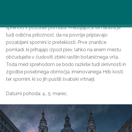
Pregledovalnik snežnih rož, zimsko pokopališče
Botanični vrt Soroksári vas 4. in 5. marca vabi na
sprehod v pozdrav pomladi. Prebujajoča se narava je
tudi odlična priložnost, da na površje priplavajo
pozabljeni spomini iz preteklosti. Prve znanilce
pomladi, ki prihajajo izpod plev, lahko na enem mestu
občudujete v čudoviti zbirki rastlin botaničnega vrta.
Toda med sprehodom se bodo razkrile tudi skrivnosti in
zgodbe posebnega območja, imenovanega Hrib kosti,
ter spomini, ki so jih pustili švabski vrtnarji.
Datumi pohoda: 4., 5. marec.