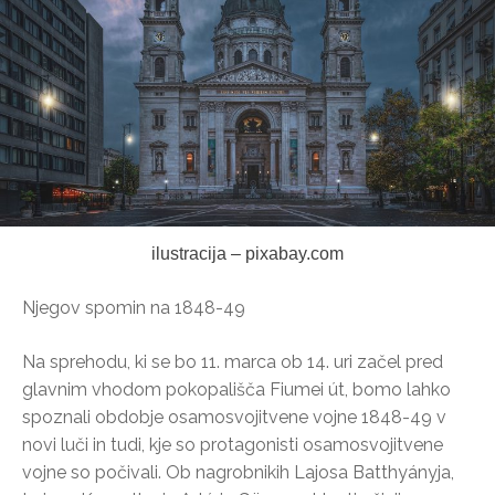
ilustracija – pixabay.com
Njegov spomin na 1848-49
Na sprehodu, ki se bo 11. marca ob 14. uri začel pred
glavnim vhodom pokopališča Fiumei út, bomo lahko
spoznali obdobje osamosvojitvene vojne 1848-49 v
novi luči in tudi, kje so protagonisti osamosvojitvene
vojne so počivali. Ob nagrobnikih Lajosa Batthyányja,