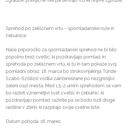
zgradbe, pravljične vile pa skrivajo vznemirljive zgodbe.
Sprehod po zeliščnem vrtu – spomladanske rože in
čebulnice
Naše priporočilo za spomladanski sprehod ne bi bilo
popolno brez cvetlic, ki pozdravljajo pomlad, in
sprehoda po zeliščnem vrtu, ki tu in tam pokaže svoj
pomladni obraz. 18. marca bo strokovnjakinja Tünde
Szabó-Szöllösi vodila zainteresirane po nezgrešljivi
zeleni oazi mesta. Med 1,5-2 urnim sprehodom se vam
bo razkril vznemirljivi svet cvetlic in čebulnic, ki
pozdravljajo pomlad, razkrile pa se bodo tudi druge
rastline v zbirki, ki razpirajo svoje cvetne liste.
Datum pohoda: 18. marec.