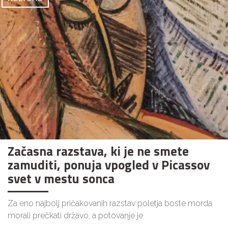
Začasna razstava, ki je ne smete
zamuditi, ponuja vpogled v Picassov
svet v mestu sonca
Za eno najbolj pričakovanih razstav poletja boste morda
morali prečkati državo, a potovanje je