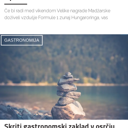
Če bi radi med vikendom Velike nagrade Madžarske
doživeli vzdušje Formule 1 zunaj Hungaroringa, vas
GASTRONOMIJA
Skriti gastronomski zaklad v osrčju