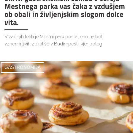
Mestnega parka vas čaka z vzdušjem
ob obali in življenjskim slogom dolce
vita.
V zadnjih letih je Mestni park postal eno najbolj
vznemirljivih zbirališč v Budimpešti, kjer poleg
GASTRONOMIJA