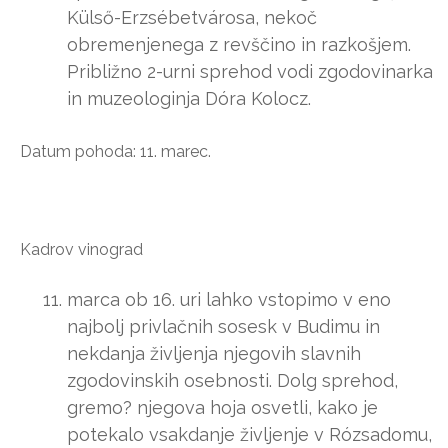
Külső-Erzsébetvárosa, nekoč
obremenjenega z revščino in razkošjem.
Približno 2-urni sprehod vodi zgodovinarka
in muzeologinja Dóra Kolocz.
Datum pohoda: 11. marec.
Kadrov vinograd
marca ob 16. uri lahko vstopimo v eno
najbolj privlačnih sosesk v Budimu in
nekdanja življenja njegovih slavnih
zgodovinskih osebnosti. Dolg sprehod,
gremo? njegova hoja osvetli, kako je
potekalo vsakdanje življenje v Rózsadomu,