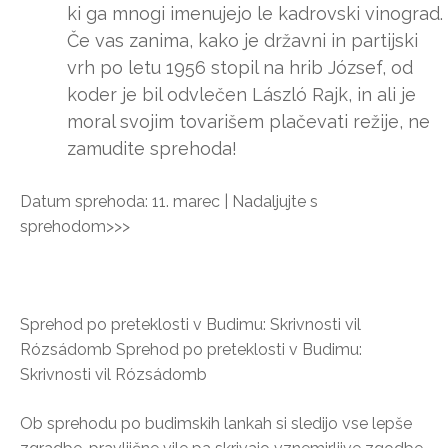
ki ga mnogi imenujejo le kadrovski vinograd.
Če vas zanima, kako je državni in partijski
vrh po letu 1956 stopil na hrib József, od
koder je bil odvlečen László Rajk, in ali je
moral svojim tovarišem plačevati režije, ne
zamudite sprehoda!
Datum sprehoda: 11. marec | Nadaljujte s
sprehodom>>>
Sprehod po preteklosti v Budimu: Skrivnosti vil
Rózsádomb Sprehod po preteklosti v Budimu:
Skrivnosti vil Rózsádomb
Ob sprehodu po budimskih lankah si sledijo vse lepše