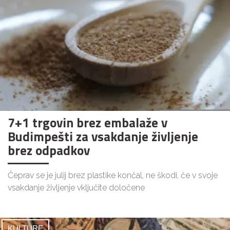
7+1 trgovin brez embalaže v
Budimpešti za vsakdanje življenje
brez odpadkov
Čeprav se je julij brez plastike končal, ne škodi, če v svoje
vsakdanje življenje vključite določene
KULTURE