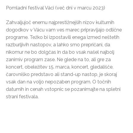
Pomladni festival Váci (več dni v marcu 2023)
Zahvaljujoč enemu najprestižnejših nizov kulturnih
dogodkov v Vácu vam ves marec pripravljajo odlične
programe. Težko bi izpostavili enega izmed neštetih
razburljivih nastopov, a lahko smo prepričani, da
nikomur ne bo dolgčas in da bo vsak našel najbolj
zanimiv program zase. Ne glede na to, ali gre za
koncert, obeležitev 15. marca, koncert, gledališče,
čarovniško predstavo ali stand-up nastop, je skoraj
vsak dan na voljo nepozaben program. O točnih
datumih in cenah vstopnic se pozanimajte na spletni
strani festivala.