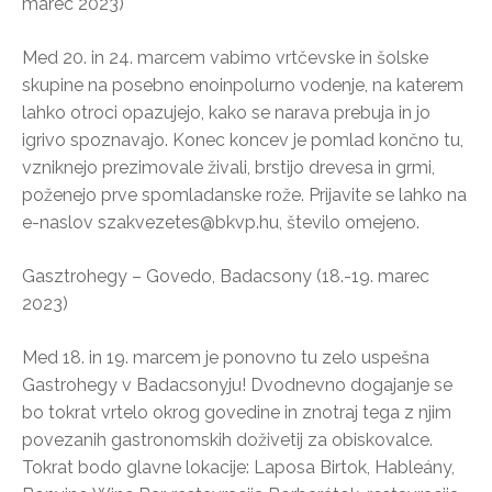
marec 2023)
Med 20. in 24. marcem vabimo vrtčevske in šolske
skupine na posebno enoinpolurno vodenje, na katerem
lahko otroci opazujejo, kako se narava prebuja in jo
igrivo spoznavajo. Konec koncev je pomlad končno tu,
vzniknejo prezimovale živali, brstijo drevesa in grmi,
poženejo prve spomladanske rože. Prijavite se lahko na
e-naslov szakvezetes@bkvp.hu, število omejeno.
Gasztrohegy – Govedo, Badacsony (18.-19. marec
2023)
Med 18. in 19. marcem je ponovno tu zelo uspešna
Gastrohegy v Badacsonyju! Dvodnevno dogajanje se
bo tokrat vrtelo okrog govedine in znotraj tega z njim
povezanih gastronomskih doživetij za obiskovalce.
Tokrat bodo glavne lokacije: Laposa Birtok, Hableány,