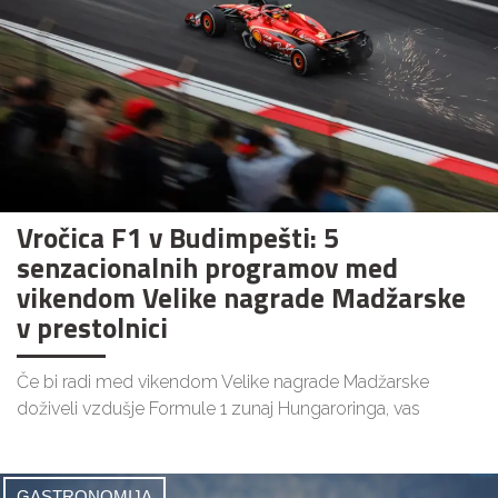
Vročica F1 v Budimpešti: 5
senzacionalnih programov med
vikendom Velike nagrade Madžarske
v prestolnici
Če bi radi med vikendom Velike nagrade Madžarske
doživeli vzdušje Formule 1 zunaj Hungaroringa, vas
GASTRONOMIJA