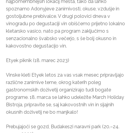
najpomembnejših lokacij mesta, tako da lahko
spoznamo Adonyjeve zanimivosti, okuse, vzdušje in
gostoljubne prebivalce. V drugi polovici dneva v
vinogradu po degustaciji vin obiščemo prijetno lokalno
kletarsko vasico, nato pa program zaključimo s
senzacionalno švabsko večerjo, s še bolj okusno in
kakovostno degustacijo vin.
Etyek piknik (18. marec 2023)
Vinske kleti Etyek letos za vas vsak mesec pripravljajo
različne zanimive teme, okrog katerih poleg
gastronomskih doživetij organizirajo tudi bogate
programe. 18. marca se lahko udeležite March Holiday
Bistroja, pripravite se, saj kakovostnih vin in sijajnih
okusnih doživetij ne bo manjkalo!
Prebujajoči se gozd, Budakeszi naravni park (20.–24.