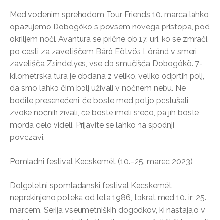
Med vodenim sprehodom Tour Friends 10. marca lahko
opazujemo Dobogókö s povsem novega pristopa, pod
okriljem noči. Avantura se prične ob 17. uri, ko se zmrači,
po cesti za zavetiščem Báró Eötvös Lóránd v smeri
zavetišča Zsindelyes, vse do smučišča Dobogókö. 7-
kilometrska tura je obdana z veliko, veliko odprtih polj,
da smo lahko čim bolj uživali v nočnem nebu. Ne
bodite presenečeni, če boste med potjo poslušali
zvoke nočnih živali, če boste imeli srečo, pa jih boste
morda celo videli. Prijavite se lahko na spodnji
povezavi.
Pomladni festival Kecskemét (10.–25. marec 2023)
Dolgoletni spomladanski festival Kecskemét
neprekinjeno poteka od leta 1986, tokrat med 10. in 25.
marcem. Serija vseumetniških dogodkov, ki nastajajo v