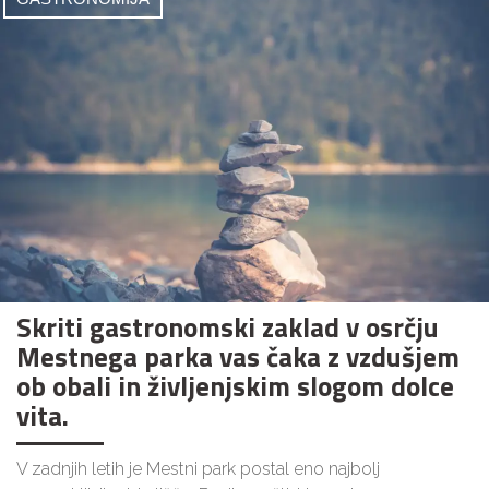
Skriti gastronomski zaklad v osrčju
Mestnega parka vas čaka z vzdušjem
ob obali in življenjskim slogom dolce
vita.
V zadnjih letih je Mestni park postal eno najbolj