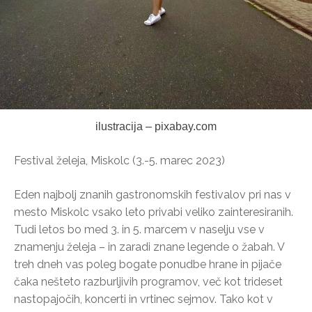
ilustracija – pixabay.com
Festival želeja, Miskolc (3.-5. marec 2023)
Eden najbolj znanih gastronomskih festivalov pri nas v
mesto Miskolc vsako leto privabi veliko zainteresiranih.
Tudi letos bo med 3. in 5. marcem v naselju vse v
znamenju želeja – in zaradi znane legende o žabah. V
treh dneh vas poleg bogate ponudbe hrane in pijače
čaka nešteto razburljivih programov, več kot trideset
nastopajočih, koncerti in vrtinec sejmov. Tako kot v