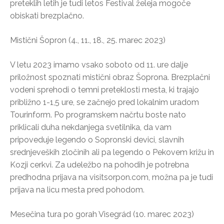
preteklih letih je tudi letos Festival želeja mogoče
obiskati brezplačno.
Mistični Šopron (4., 11., 18., 25. marec 2023)
V letu 2023 imamo vsako soboto od 11. ure dalje
priložnost spoznati mistični obraz Šoprona. Brezplačni
vodeni sprehodi o temni preteklosti mesta, ki trajajo
približno 1-1,5 ure, se začnejo pred lokalnim uradom
Tourinform. Po programskem načrtu boste nato
priklicali duha nekdanjega svetilnika, da vam
pripoveduje legendo o Sopronski devici, slavnih
srednjeveških zločinih ali pa legendo o Pekovem križu in
Kozji cerkvi. Za udeležbo na pohodih je potrebna
predhodna prijava na visitsorpon.com, možna pa je tudi
prijava na licu mesta pred pohodom.
Mesečina tura po gorah Visegrád (10. marec 2023)