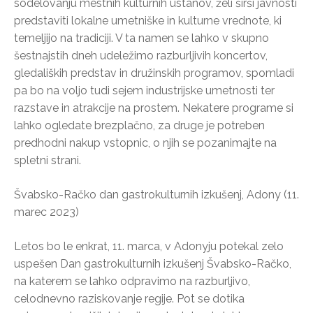
sodelovanju mestnih kulturnih ustanov, želi širši javnosti
predstaviti lokalne umetniške in kulturne vrednote, ki
temeljijo na tradiciji. V ta namen se lahko v skupno
šestnajstih dneh udeležimo razburljivih koncertov,
gledaliških predstav in družinskih programov, spomladi
pa bo na voljo tudi sejem industrijske umetnosti ter
razstave in atrakcije na prostem. Nekatere programe si
lahko ogledate brezplačno, za druge je potreben
predhodni nakup vstopnic, o njih se pozanimajte na
spletni strani.
Švabsko-Račko dan gastrokulturnih izkušenj, Adony (11.
marec 2023)
Letos bo le enkrat, 11. marca, v Adonyju potekal zelo
uspešen Dan gastrokulturnih izkušenj Švabsko-Račko,
na katerem se lahko odpravimo na razburljivo,
celodnevno raziskovanje regije. Pot se dotika