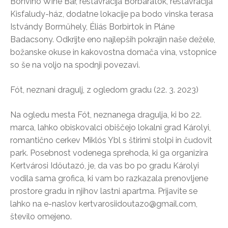
Bonvino Wine Bar, restavracija Borbarátok, restavracija
Kisfaludy-ház, dodatne lokacije pa bodo vinska terasa
Istvándy Borműhely, Éliás Borbirtok in Pláne
Badacsony. Odkrijte eno najlepših pokrajin naše dežele,
božanske okuse in kakovostna domača vina, vstopnice
so še na voljo na spodnji povezavi.
Fót, neznani dragulj, z ogledom gradu (22. 3. 2023)
Na ogledu mesta Fót, neznanega dragulja, ki bo 22.
marca, lahko obiskovalci obiščejo lokalni grad Károlyi,
romantično cerkev Miklós Ybl s štirimi stolpi in čudovit
park. Posebnost vodenega sprehoda, ki ga organizira
Kertvárosi Időutazó, je, da vas bo po gradu Károlyi
vodila sama grofica, ki vam bo razkazala prenovljene
prostore gradu in njihov lastni apartma. Prijavite se
lahko na e-naslov kertvarosiidoutazo@gmail.com,
število omejeno.