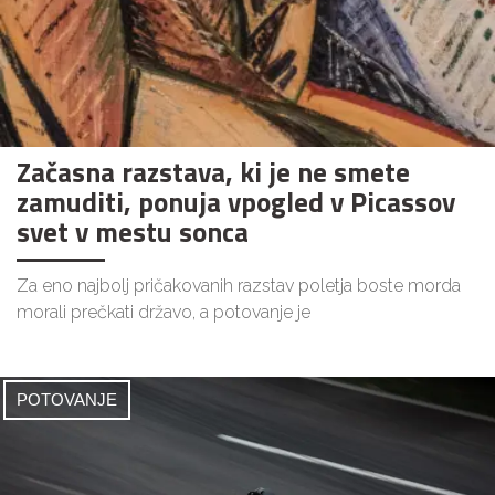
Začasna razstava, ki je ne smete
zamuditi, ponuja vpogled v Picassov
svet v mestu sonca
Za eno najbolj pričakovanih razstav poletja boste morda
morali prečkati državo, a potovanje je
POTOVANJE