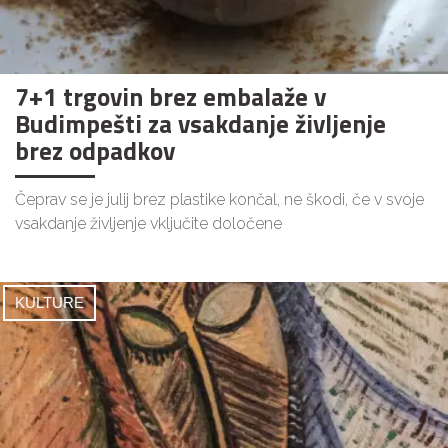
7+1 trgovin brez embalaže v
Budimpešti za vsakdanje življenje
brez odpadkov
Čeprav se je julij brez plastike končal, ne škodi, če v svoje
vsakdanje življenje vključite določene
KULTURE