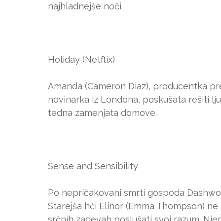
najhladnejše noči.
Holiday (Netflix)
Amanda (Cameron Diaz), producentka predo
novinarka iz Londona, poskušata rešiti l
tedna zamenjata domove.
Sense and Sensibility
Po nepričakovani smrti gospoda Dashwoo
Starejša hči Elinor (Emma Thompson) ne 
srčnih zadevah poslušati svoj razum. Nje