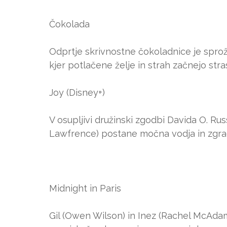
Čokolada
Odprtje skrivnostne čokoladnice je spr
kjer potlačene želje in strah začnejo str
Joy (Disney+)
V osupljivi družinski zgodbi Davida O. Russ
Lawfrence) postane močna vodja in zgrad
Midnight in Paris
Gil (Owen Wilson) in Inez (Rachel McAdams