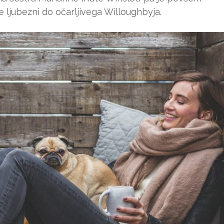
 ljubezni do očarljivega Willoughbyja.