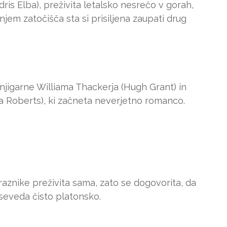
dris Elba), preživita letalsko nesrečo v gorah,
em zatočišča sta si prisiljena zaupati drug
njigarne Williama Thackerja (Hugh Grant) in
a Roberts), ki začneta neverjetno romanco.
raznike preživita sama, zato se dogovorita, da
seveda čisto platonsko.