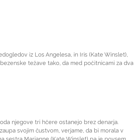
gledov iz Los Angelesa, in Iris (Kate Winslet),
jubezenske težave tako, da med počitnicami za dva
da njegove tri hčere ostanejo brez denarja.
zaupa svojim čustvom, verjame, da bi morala v
na sestra Marianne (Kate Winslet) pa je povsem