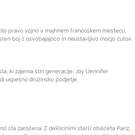
ožilo pravo vojno v majhnem francoskem mestecu,
asten boj z osvobajajočo in neustavljivo močjo čutov.
la, ki zajema štiri generacije, Joy (Jennifer
i uspešno družinsko podjetje.
) sta zaročena. Z deklicinimi starši obiščeta Pariz,