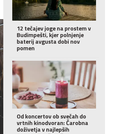
12 tečajev joge na prostem v
Budimpešti, kjer polnjenje
baterij avgusta dobi nov
pomen
Od koncertov ob svečah do
vrtnih kinodvoran: Čarobna
doživetja v najlepših