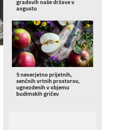
gradovih naše države v
avgustu
5 neverjetno prijetnih,
senčnih vrtnih prostorov,
ugnezdenih v objemu
budimskih gričev