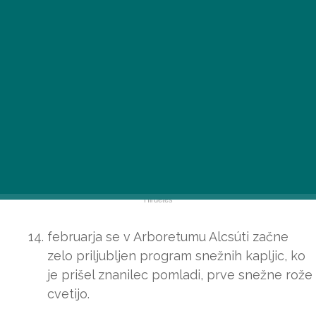
februarja se v Arboretumu Alcsúti začne
zelo priljubljen program snežnih kapljic, ko
je prišel znanilec pomladi, prve snežne rože
cvetijo.