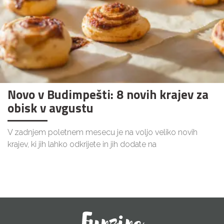
Novo v Budimpešti: 8 novih krajev za
obisk v avgustu
V zadnjem poletnem mesecu je na voljo veliko novih
krajev, ki jih lahko odkrijete in jih dodate na