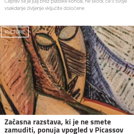
Čeprav se je julij brez plastike končal, ne škodi, če v svoje
vsakdanje življenje vključite določene
KULTURE
Začasna razstava, ki je ne smete
zamuditi, ponuja vpogled v Picassov