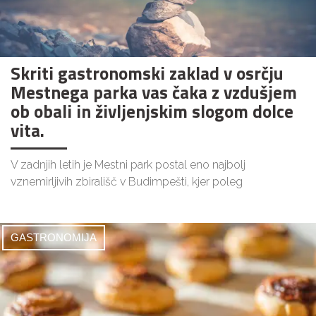
Skriti gastronomski zaklad v osrčju
Mestnega parka vas čaka z vzdušjem
ob obali in življenjskim slogom dolce
vita.
V zadnjih letih je Mestni park postal eno najbolj
vznemirljivih zbirališč v Budimpešti, kjer poleg
GASTRONOMIJA