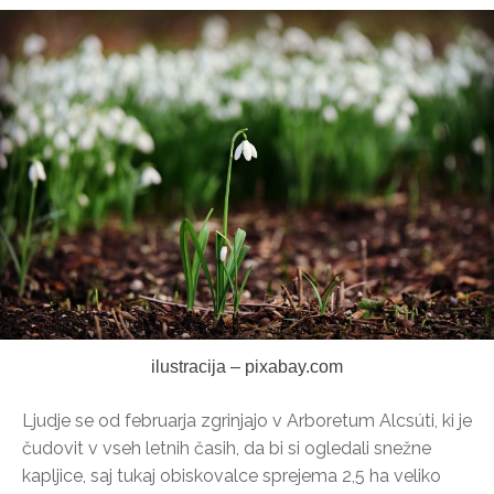
ilustracija – pixabay.com
Ljudje se od februarja zgrinjajo v Arboretum Alcsúti, ki je
čudovit v vseh letnih časih, da bi si ogledali snežne
kapljice, saj tukaj obiskovalce sprejema 2,5 ha veliko