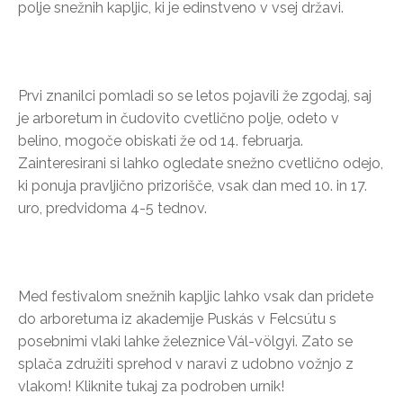
polje snežnih kapljic, ki je edinstveno v vsej državi.
Prvi znanilci pomladi so se letos pojavili že zgodaj, saj
je arboretum in čudovito cvetlično polje, odeto v
belino, mogoče obiskati že od 14. februarja.
Zainteresirani si lahko ogledate snežno cvetlično odejo,
ki ponuja pravljično prizorišče, vsak dan med 10. in 17.
uro, predvidoma 4-5 tednov.
Med festivalom snežnih kapljic lahko vsak dan pridete
do arboretuma iz akademije Puskás v Felcsútu s
posebnimi vlaki lahke železnice Vál-völgyi. Zato se
splača združiti sprehod v naravi z udobno vožnjo z
vlakom! Kliknite tukaj za podroben urnik!