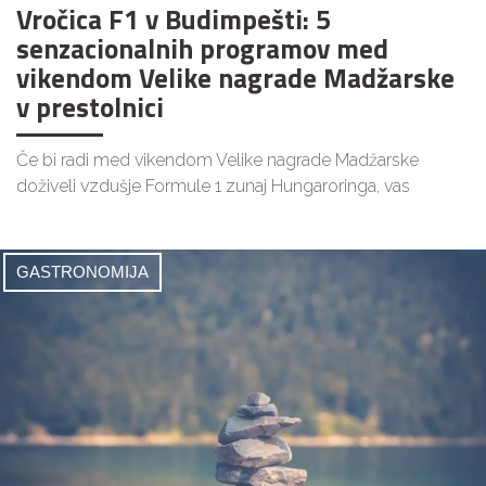
Vročica F1 v Budimpešti: 5
senzacionalnih programov med
vikendom Velike nagrade Madžarske
v prestolnici
Če bi radi med vikendom Velike nagrade Madžarske
doživeli vzdušje Formule 1 zunaj Hungaroringa, vas
GASTRONOMIJA