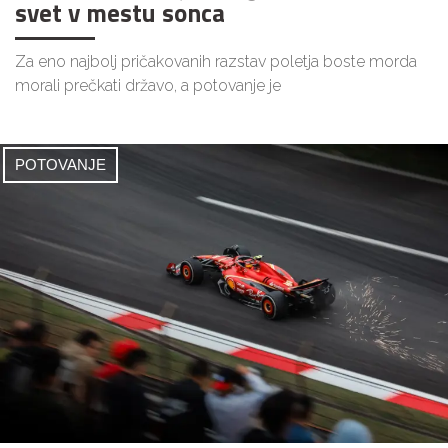
svet v mestu sonca
Za eno najbolj pričakovanih razstav poletja boste morda
morali prečkati državo, a potovanje je
POTOVANJE