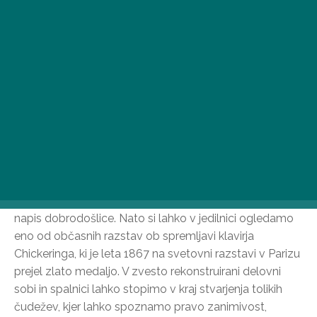
če želite okusiti živahno življenje glavnega mesta.
Spominski muzej Ferenca Liszta
Stanovanje v prvem nadstropju Stare glasbene
akademije – kjer je Ferenc Liszt živel med letoma 1881
in 1886 – danes deluje kot muzej, poln Lisztovih
originalnih glasbil, pohištva, knjižnice knjig in not ter
osebnih predmetov. Ko vstopimo v umetnikov zadnji
dom v Budimpešti, nas v ospredju pozdravi Lisztov
napis dobrodošlice. Nato si lahko v jedilnici ogledamo
eno od občasnih razstav ob spremljavi klavirja
Chickeringa, ki je leta 1867 na svetovni razstavi v Parizu
prejel zlato medaljo. V zvesto rekonstruirani delovni
sobi in spalnici lahko stopimo v kraj stvarjenja tolikih
čudežev, kjer lahko spoznamo pravo zanimivost,