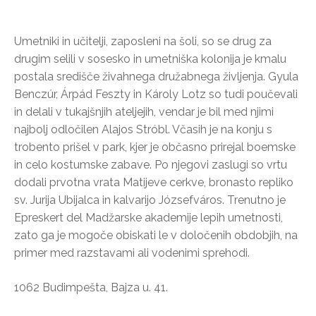
Umetniki in učitelji, zaposleni na šoli, so se drug za
drugim selili v sosesko in umetniška kolonija je kmalu
postala središče živahnega družabnega življenja. Gyula
Benczúr, Árpád Feszty in Károly Lotz so tudi poučevali
in delali v tukajšnjih ateljejih, vendar je bil med njimi
najbolj odločilen Alajos Stróbl. Včasih je na konju s
trobento prišel v park, kjer je občasno prirejal boemske
in celo kostumske zabave. Po njegovi zaslugi so vrtu
dodali prvotna vrata Matijeve cerkve, bronasto repliko
sv. Jurija Ubijalca in kalvarijo Józsefváros. Trenutno je
Epreskert del Madžarske akademije lepih umetnosti,
zato ga je mogoče obiskati le v določenih obdobjih, na
primer med razstavami ali vodenimi sprehodi.
1062 Budimpešta, Bajza u. 41.