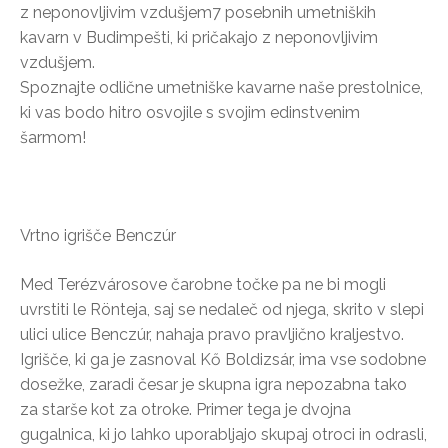
z neponovljivim vzdušjem7 posebnih umetniških
kavarn v Budimpešti, ki pričakajo z neponovljivim
vzdušjem.
Spoznajte odlične umetniške kavarne naše prestolnice,
ki vas bodo hitro osvojile s svojim edinstvenim
šarmom!
Vrtno igrišče Benczúr
Med Terézvárosove čarobne točke pa ne bi mogli
uvrstiti le Rönteja, saj se nedaleč od njega, skrito v slepi
ulici ulice Benczúr, nahaja pravo pravljično kraljestvo.
Igrišče, ki ga je zasnoval Kő Boldizsár, ima vse sodobne
dosežke, zaradi česar je skupna igra nepozabna tako
za starše kot za otroke. Primer tega je dvojna
gugalnica, ki jo lahko uporabljajo skupaj otroci in odrasli,