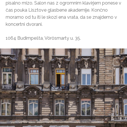
pisalno mizo. Salon nas z ogromnim klavirjem ponese v
čas pouka Lisztove glasbene akademije. Končno
moramo od tu iti le skozi ena vrata, da se znajdemo v
koncertni dvorani.
1064 Budimpešta, Vörösmarty u. 35.