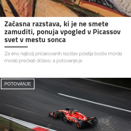
Začasna razstava, ki je ne smete
zamuditi, ponuja vpogled v Picassov
svet v mestu sonca
Za eno najbolj pričakovanih razstav poletja boste morda
morali prečkati državo, a potovanje je
POTOVANJE