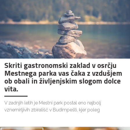
Skriti gastronomski zaklad v osrčju
Mestnega parka vas čaka z vzdušjem
ob obali in življenjskim slogom dolce
vita.
V zadnjih letih je Mestni park postal eno najbolj
vznemirljivih zbirališč v Budimpešti, kjer poleg