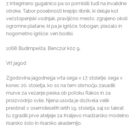
z integrirano gugalnico pa so pomislili tudi na invalidne
otroke. Tabor posebnosti krepijo ribnik, ki deluje kot
večstopenjski vodnjak, pravljično mesto, zgrajeno okoli
ogromne platane, ki pa je igrišče, tobogan, plezalo in
nogometno igrišče. ven bodisi.
1068 Budimpešta, Benczúr köz 9.
Vrt jagod
Zgodovina jagodnega vrta sega v 17. stoletje. sega v
konec 20. stoletja, ko so na tem območju zasadili
murve za vezanje peska ob potoku Rákos in za
proizvodnjo svile. Njena usoda je doživela velik
preobrat v osemdesetih letih 19. stoletja, saj so takrat
tu zgradili prve ateljeje za Kraljevo madžarsko modelno
risarsko šolo in risarsko akademijo.