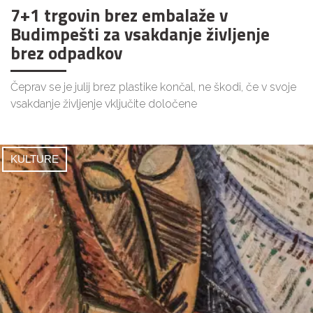
7+1 trgovin brez embalaže v
Budimpešti za vsakdanje življenje
brez odpadkov
Čeprav se je julij brez plastike končal, ne škodi, če v svoje
vsakdanje življenje vključite določene
KULTURE