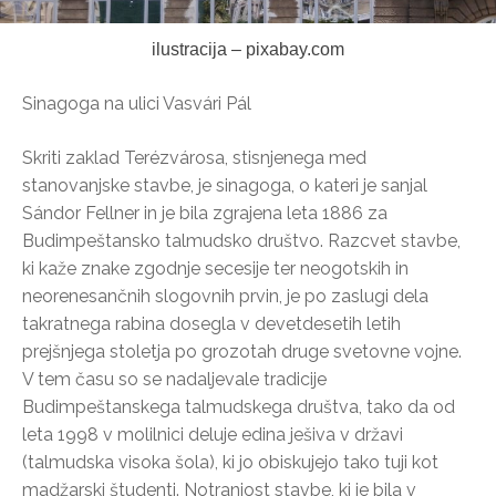
ilustracija – pixabay.com
Sinagoga na ulici Vasvári Pál
Skriti zaklad Terézvárosa, stisnjenega med
stanovanjske stavbe, je sinagoga, o kateri je sanjal
Sándor Fellner in je bila zgrajena leta 1886 za
Budimpeštansko talmudsko društvo. Razcvet stavbe,
ki kaže znake zgodnje secesije ter neogotskih in
neorenesančnih slogovnih prvin, je po zaslugi dela
takratnega rabina dosegla v devetdesetih letih
prejšnjega stoletja po grozotah druge svetovne vojne.
V tem času so se nadaljevale tradicije
Budimpeštanskega talmudskega društva, tako da od
leta 1998 v molilnici deluje edina ješiva v državi
(talmudska visoka šola), ki jo obiskujejo tako tuji kot
madžarski študenti. Notranjost stavbe, ki je bila v