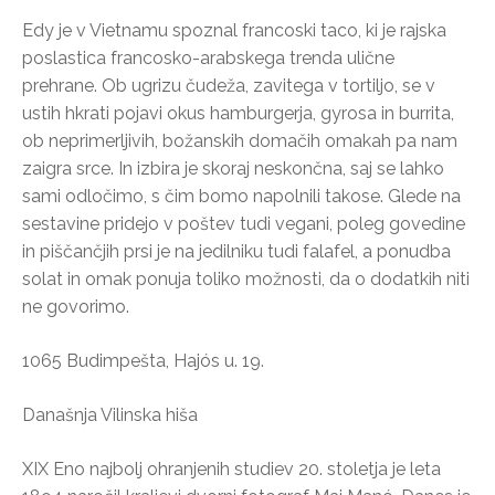
Edy je v Vietnamu spoznal francoski taco, ki je rajska
poslastica francosko-arabskega trenda ulične
prehrane. Ob ugrizu čudeža, zavitega v tortiljo, se v
ustih hkrati pojavi okus hamburgerja, gyrosa in burrita,
ob neprimerljivih, božanskih domačih omakah pa nam
zaigra srce. In izbira je skoraj neskončna, saj se lahko
sami odločimo, s čim bomo napolnili takose. Glede na
sestavine pridejo v poštev tudi vegani, poleg govedine
in piščančjih prsi je na jedilniku tudi falafel, a ponudba
solat in omak ponuja toliko možnosti, da o dodatkih niti
ne govorimo.
1065 Budimpešta, Hajós u. 19.
Današnja Vilinska hiša
XIX Eno najbolj ohranjenih studiev 20. stoletja je leta