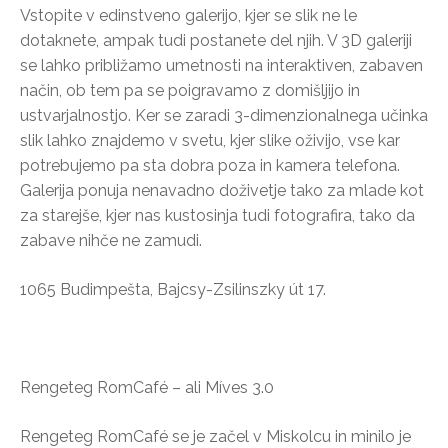
Vstopite v edinstveno galerijo, kjer se slik ne le
dotaknete, ampak tudi postanete del njih. V 3D galeriji
se lahko približamo umetnosti na interaktiven, zabaven
način, ob tem pa se poigravamo z domišljijo in
ustvarjalnostjo. Ker se zaradi 3-dimenzionalnega učinka
slik lahko znajdemo v svetu, kjer slike oživijo, vse kar
potrebujemo pa sta dobra poza in kamera telefona.
Galerija ponuja nenavadno doživetje tako za mlade kot
za starejše, kjer nas kustosinja tudi fotografira, tako da
zabave nihče ne zamudi.
1065 Budimpešta, Bajcsy-Zsilinszky út 17.
Rengeteg RomCafé – ali Míves 3.0
Rengeteg RomCafé se je začel v Miskolcu in minilo je