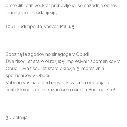
preteklih letih večkrat prenovljena, so nazadnje obnovili
lani in ji vrnili nekdanji sijaj.
1061 Budimpešta, Vasvári Pál u. 5.
Spoznajte zgodovino sinagoge v Óbudi:
Dva tisoč let staro okrožje: 5 impresivnih spomenikov v
Óbudi. Dva tisoč let staro okrožje: 5 impresivnih
spomenikov v Óbudi.
Vabimo vas na ogled mesta, ki zajema obdobja in
arhitekturne sloge v raznolikem okrožju Budimpešte!
3D galerija