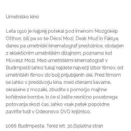
Umetniško kino
Leta 1910 je najprej potekal pod imenom Mozgókép
Otthon, bili pa so še Décsi Mozi, Deák Mozi in Fáklya,
danes pa umetniški kinematograf prestolnice, obdarjen
z eklektičnim umetniškim dizajnom, poznamo kot
Művész Mozi. Med umetniškimi kinematografi v
Budimpešti lahko tukaj najdete največji izbor filmov, od
umetniških filmov do bolj priljubljenih del. Pred filmom
se lahko v preddvorju kina, med stenami kavarne,
okrašene z mozaiki, zbudite s pomočjo majhne
kofeinske bombe. In če si želite resnično posebnega
potovanja skozi čas, lahko vsak petek popoldne
zavirite tudi v Odeonovo DVD knjižnico.
1066 Budimpešta, Teréz krt. 30.|Spletna stran