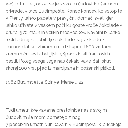
več kot 10 let, odkar se je s svojim čudovitim šarmom
prikradel v srce Budimpešte. Konec koncev, ko vstopite
v Plenty, lahko padete v pravljični, domači svet, kjer
lahko uživate v vsakem požirku goste vroče čokolade v
družbi 570 malih in velikih medvedkov. Kavarni bi lahko
rekli tudi raj za ljubitelje čokolade, saj v skladu z
imenom lahko izbiramo med skupno 1600 vrstami
kremnih čudes iz belgijskih, španskih ali francoskih
pastil. Poleg vsega tega nas čakajo kave, čaji, sirupi,
skoraj 100 vrst pijač iz marcipana in božanski piškoti.
1062 Budimpešta, Szinyei Merse u 22.
Tudi umetniške kavarne prestolnice nas s svojim
čudovitim šarmom pometejo z nog:
7 posebnih umetniških kavarn v Budimpešti, ki pričakajo