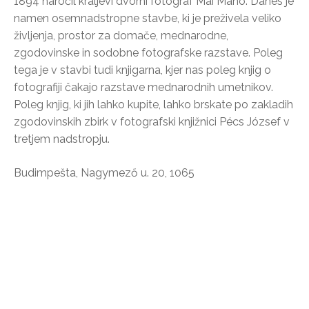
1894 naročil kraljevi dvorni fotograf Mai Manó. Danes je
namen osemnadstropne stavbe, ki je preživela veliko
življenja, prostor za domače, mednarodne,
zgodovinske in sodobne fotografske razstave. Poleg
tega je v stavbi tudi knjigarna, kjer nas poleg knjig o
fotografiji čakajo razstave mednarodnih umetnikov.
Poleg knjig, ki jih lahko kupite, lahko brskate po zakladih
zgodovinskih zbirk v fotografski knjižnici Pécs József v
tretjem nadstropju.
Budimpešta, Nagymező u. 20, 1065