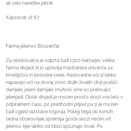
ali celo naredite piknik.
Kaposvár, út 67
Farma jelenov Bőszénfai
Za obiskovalce je odprta tudi 1300 hektarjev velika
farma divjadi, ki jo upravlja madžarska univerza za
kmetijstvo in biološke vede. Radovedne oči si lahko
napasejo oči na skoraj 2000 divjih živalih: divji prašiči,
damjaki, jeleni damjaki, mufloni, srne so prebivalci
jelenjadi. Obisk divjadi je možen prosto skozi vse leto v
odpiralnem času, po predhodni prijavi pa si je možen
tudi ogled razstave rogovja. Poleg tega ob koncih
tedna strokovnjak spremlja goste skozi nežen vrt
jelenov, kjer lahko od blizu spoznajo živali. Po