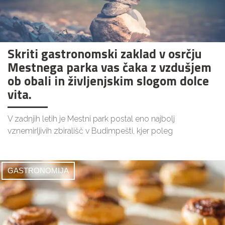
Skriti gastronomski zaklad v osrčju
Mestnega parka vas čaka z vzdušjem
ob obali in življenjskim slogom dolce
vita.
V zadnjih letih je Mestni park postal eno najbolj
vznemirljivih zbirališč v Budimpešti, kjer poleg
GASTRONOMIJA