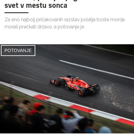
svet v mestu sonca
Za eno najbolj pričakovanih razstav poletja boste morda
morali prečkati državo, a potovanje je
POTOVANJE