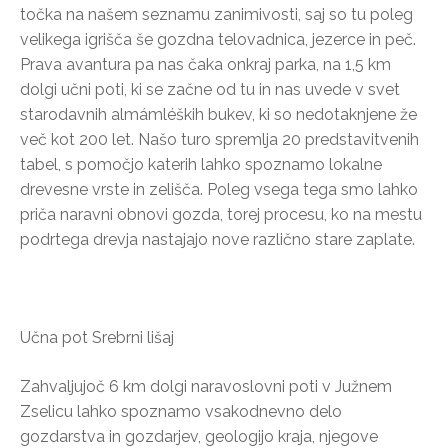
točka na našem seznamu zanimivosti, saj so tu poleg
velikega igrišča še gozdna telovadnica, jezerce in peč.
Prava avantura pa nas čaka onkraj parka, na 1,5 km
dolgi učni poti, ki se začne od tu in nas uvede v svet
starodavnih almámléških bukev, ki so nedotaknjene že
več kot 200 let. Našo turo spremlja 20 predstavitvenih
tabel, s pomočjo katerih lahko spoznamo lokalne
drevesne vrste in zelišča. Poleg vsega tega smo lahko
priča naravni obnovi gozda, torej procesu, ko na mestu
podrtega drevja nastajajo nove različno stare zaplate.
Učna pot Srebrni lišaj
Zahvaljujoč 6 km dolgi naravoslovni poti v Južnem
Zselicu lahko spoznamo vsakodnevno delo
gozdarstva in gozdarjev, geologijo kraja, njegove