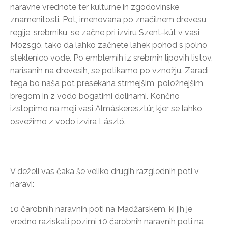
naravne vrednote ter kulturne in zgodovinske
znamenitosti. Pot, imenovana po značilnem drevesu
regije, srebrniku, se začne pri izviru Szent-kút v vasi
Mozsgó, tako da lahko začnete lahek pohod s polno
steklenico vode. Po emblemih iz srebrnih lipovih listov,
narisanih na drevesih, se potikamo po vznožju. Zaradi
tega bo naša pot presekana strmejšim, položnejšim
bregom in z vodo bogatimi dolinami. Končno
izstopimo na meji vasi Almáskeresztúr, kjer se lahko
osvežimo z vodo izvira László.
V deželi vas čaka še veliko drugih razglednih poti v
naravi:
10 čarobnih naravnih poti na Madžarskem, ki jih je
vredno raziskati pozimi 10 čarobnih naravnih poti na