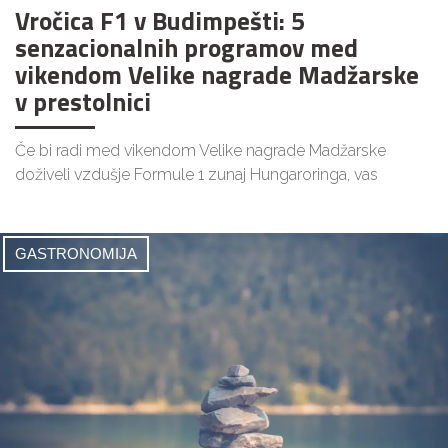
Vročica F1 v Budimpešti: 5
senzacionalnih programov med
vikendom Velike nagrade Madžarske
v prestolnici
Če bi radi med vikendom Velike nagrade Madžarske
doživeli vzdušje Formule 1 zunaj Hungaroringa, vas
GASTRONOMIJA