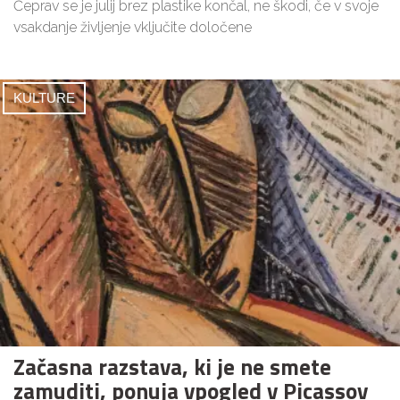
Čeprav se je julij brez plastike končal, ne škodi, če v svoje
vsakdanje življenje vključite določene
KULTURE
Začasna razstava, ki je ne smete
zamuditi, ponuja vpogled v Picassov