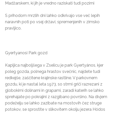
Madžarskem, ki jih je vredno raziskati tudi pozimi
S prihodom mrzlih dni lahko odkrivajo vse več lepih
naravnih poti po vsej državi, spremenjenih v zimsko
pravljico.
Gyertyanosi Park gozd
Kapljica najboljšega v Zselicu je park Gyertyános, kjer
poleg gozda, polnega hrastov svečnic, najdete tudi
redkejše, zaščitene krajinske rastline. V parkovnem
gozdu, ki je nastal leta 1973, so strmi griči razrezani z
globokimi dolinami in grapami, zaradi katerih se lahko
sprehajate po pokrajini z razgibano površino. Na divjem
podeželju se lahko zazibate na mostovih čez struge
potokov, se sprostite v slikovitem okolju jezera Hódos