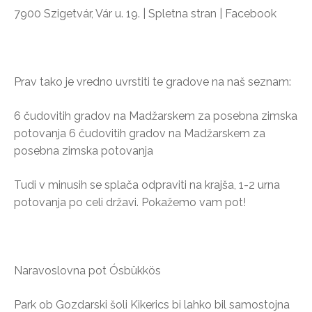
7900 Szigetvár, Vár u. 19. | Spletna stran | Facebook
Prav tako je vredno uvrstiti te gradove na naš seznam:
6 čudovitih gradov na Madžarskem za posebna zimska
potovanja 6 čudovitih gradov na Madžarskem za
posebna zimska potovanja
Tudi v minusih se splača odpraviti na krajša, 1-2 urna
potovanja po celi državi. Pokažemo vam pot!
Naravoslovna pot Ósbükkös
Park ob Gozdarski šoli Kikerics bi lahko bil samostojna