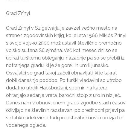
Grad Zrínyi
Grad Zrínyi v Szigetvárju je zavzel večno mesto na
straneh zgodovinskih knjig, ko je leta 1566 Miklós Zrínyi
s svojo vojsko 2500 mož ustavil številčno premočno
vojsko sultana Sülejmána. Več kot mesec dni so se
upirali turškemu obleganju, nazadnje pa so se prebili iz
notranjega gradu, ki je že gorel, in umrli junaško.
Osvajalci so grad takoj začeli obnavljati, ki je takrat
dobil današnjo podobo. Po turški vladavini so utrdbo
dodatno utrdili Habsburžani, spomin na katere
ohranjajo sedanja vrata, baročni stolp z uro in niz ječ.
Danes nam v obnovljenem gradu zgodbe starih časov
oživljajo na številnih razstavah, po predhodni prijavi pa
se lahko udeležimo tudi predstavitve noš in orožja ter
vodenega ogleda.