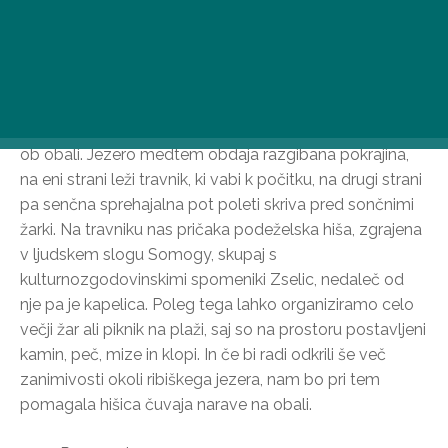
V osrčju varstvenega okrožja Zselic, med pobočji,
poraslimi z gozdovi, se skriva jezero Ropolyi in njegovo
idilično, mirno podeželje. Nič ne poveča njegovega
romantičnega šarma kot majhen otok z lesenim
paviljonom, do katerega vodi brv, in pomoli, ki se vrstijo
ob obali. Jezero medtem obdaja razgibana pokrajina,
na eni strani leži travnik, ki vabi k počitku, na drugi strani
pa senčna sprehajalna pot poleti skriva pred sončnimi
žarki. Na travniku nas pričaka podeželska hiša, zgrajena
v ljudskem slogu Somogy, skupaj s
kulturnozgodovinskimi spomeniki Zselic, nedaleč od
nje pa je kapelica. Poleg tega lahko organiziramo celo
večji žar ali piknik na plaži, saj so na prostoru postavljeni
kamin, peč, mize in klopi. In če bi radi odkrili še več
zanimivosti okoli ribiškega jezera, nam bo pri tem
pomagala hišica čuvaja narave na obali.