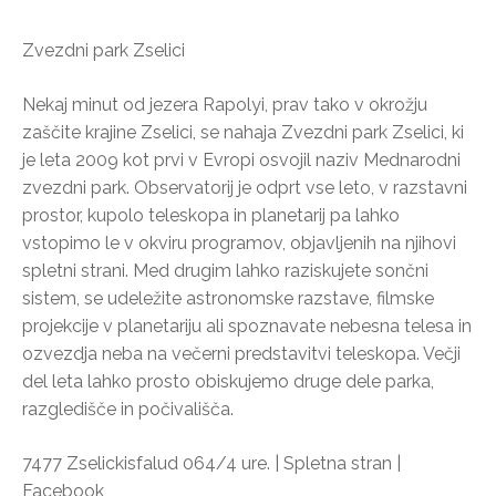
Zvezdni park Zselici
Nekaj minut od jezera Rapolyi, prav tako v okrožju
zaščite krajine Zselici, se nahaja Zvezdni park Zselici, ki
je leta 2009 kot prvi v Evropi osvojil naziv Mednarodni
zvezdni park. Observatorij je odprt vse leto, v razstavni
prostor, kupolo teleskopa in planetarij pa lahko
vstopimo le v okviru programov, objavljenih na njihovi
spletni strani. Med drugim lahko raziskujete sončni
sistem, se udeležite astronomske razstave, filmske
projekcije v planetariju ali spoznavate nebesna telesa in
ozvezdja neba na večerni predstavitvi teleskopa. Večji
del leta lahko prosto obiskujemo druge dele parka,
razgledišče in počivališča.
7477 Zselickisfalud 064/4 ure. | Spletna stran |
Facebook