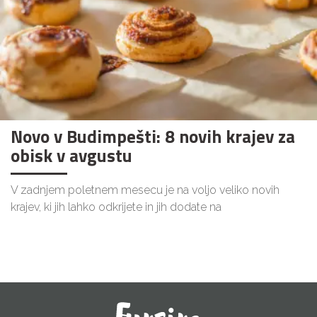
Novo v Budimpešti: 8 novih krajev za
obisk v avgustu
V zadnjem poletnem mesecu je na voljo veliko novih
krajev, ki jih lahko odkrijete in jih dodate na