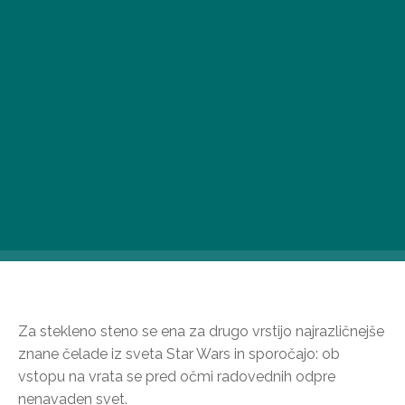
ilustracija – pixabay.com
Ko se sprehajate po ulici Kecskemét od Kálvin tér do
Egyetem tér, lahko mimoidoči opazite res posebno
izložbo.
Za stekleno steno se ena za drugo vrstijo najrazličnejše
znane čelade iz sveta Star Wars in sporočajo: ob
vstopu na vrata se pred očmi radovednih odpre
nenavaden svet.