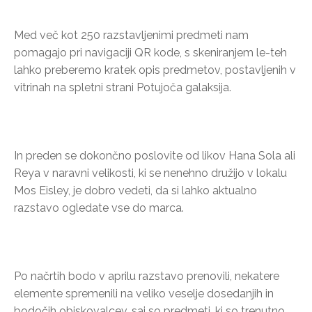
Med več kot 250 razstavljenimi predmeti nam
pomagajo pri navigaciji QR kode, s skeniranjem le-teh
lahko preberemo kratek opis predmetov, postavljenih v
vitrinah na spletni strani Potujoča galaksija.
In preden se dokončno poslovite od likov Hana Sola ali
Reya v naravni velikosti, ki se nenehno družijo v lokalu
Mos Eisley, je dobro vedeti, da si lahko aktualno
razstavo ogledate vse do marca.
Po načrtih bodo v aprilu razstavo prenovili, nekatere
elemente spremenili na veliko veselje dosedanjih in
bodočih obiskovalcev, saj so predmeti, ki so trenutno