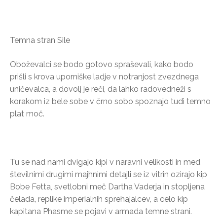
Temna stran Sile
Oboževalci se bodo gotovo spraševali, kako bodo
prišli s krova uporniške ladje v notranjost zvezdnega
uničevalca, a dovolj je reči, da lahko radovedneži s
korakom iz bele sobe v črno sobo spoznajo tudi temno
plat moč.
Tu se nad nami dvigajo kipi v naravni velikosti in med
številnimi drugimi majhnimi detajli se iz vitrin ozirajo kip
Bobe Fetta, svetlobni meč Dartha Vaderja in stopljena
čelada, replike imperialnih sprehajalcev, a celo kip
kapitana Phasme se pojavi v armada temne strani.