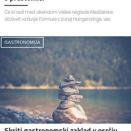
Če bi radi med vikendom Velike nagrade Madžarske
doživeli vzdušje Formule 1 zunaj Hungaroringa, vas
GASTRONOMIJA
Skriti gastronomski zaklad v osrčju