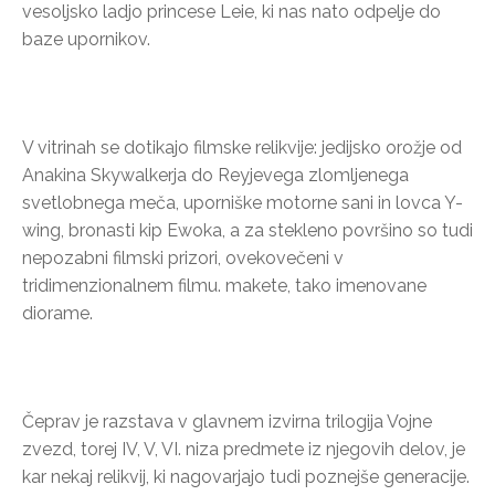
vesoljsko ladjo princese Leie, ki nas nato odpelje do
baze upornikov.
V vitrinah se dotikajo filmske relikvije: jedijsko orožje od
Anakina Skywalkerja do Reyjevega zlomljenega
svetlobnega meča, uporniške motorne sani in lovca Y-
wing, bronasti kip Ewoka, a za stekleno površino so tudi
nepozabni filmski prizori, ovekovečeni v
tridimenzionalnem filmu. makete, tako imenovane
diorame.
Čeprav je razstava v glavnem izvirna trilogija Vojne
zvezd, torej IV, V, VI. niza predmete iz njegovih delov, je
kar nekaj relikvij, ki nagovarjajo tudi poznejše generacije.