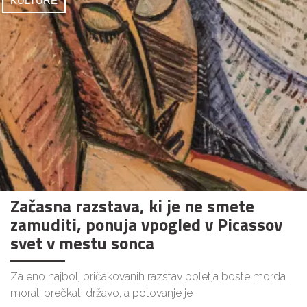
KULTURE
Začasna razstava, ki je ne smete
zamuditi, ponuja vpogled v Picassov
svet v mestu sonca
Za eno najbolj pričakovanih razstav poletja boste morda
morali prečkati državo, a potovanje je