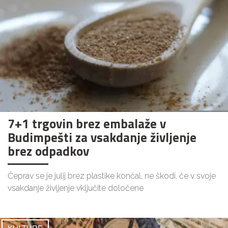
7+1 trgovin brez embalaže v
Budimpešti za vsakdanje življenje
brez odpadkov
Čeprav se je julij brez plastike končal, ne škodi, če v svoje
vsakdanje življenje vključite določene