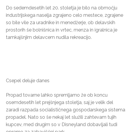
Do sedemdesetih let 20. stoletja je bilo na območju
industrijskega naselja zgrajeno celo mestece, zgrajene
so bile vile za uradnike in menedžerje, ob delavskih
prostorih še bolnišnica in vrtec, menza in igralnica je
tamkajšnjim delavcem nudila rekreacijo.
Csepel deluje danes
Propad tovarne lahko spremljamo že ob koncu
osemdesetih let prejšnjega stoletja, saj je velik del
zaradi razpada socialističnega gospodarskega sistema
propadel. Nato so še nekaj let služili zahtevam tujih
kupcev, med drugim so v Disneyland dobavljali tudi
opremo za zabaviščni park.