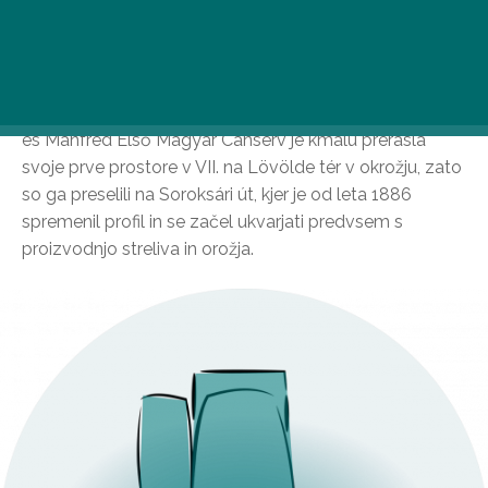
obrata
Predhodnica današnje tovarne Csepel Művek je bila
tovarna konzerv, ki sta jo leta 1882 odprla brata Weiss,
Manfréd in Bertold. Tovarna pločevink Weiss Berthold
és Manfréd Első Magyar Canserv je kmalu prerasla
svoje prve prostore v VII. na Lövölde tér v okrožju, zato
so ga preselili na Soroksári út, kjer je od leta 1886
spremenil profil in se začel ukvarjati predvsem s
proizvodnjo streliva in orožja.