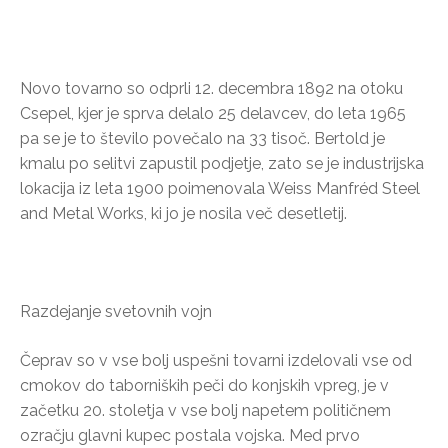
Novo tovarno so odprli 12. decembra 1892 na otoku
Csepel, kjer je sprva delalo 25 delavcev, do leta 1965
pa se je to število povečalo na 33 tisoč. Bertold je
kmalu po selitvi zapustil podjetje, zato se je industrijska
lokacija iz leta 1900 poimenovala Weiss Manfréd Steel
and Metal Works, ki jo je nosila več desetletij.
Razdejanje svetovnih vojn
Čeprav so v vse bolj uspešni tovarni izdelovali vse od
cmokov do taborniških peči do konjskih vpreg, je v
začetku 20. stoletja v vse bolj napetem političnem
ozračju glavni kupec postala vojska. Med prvo