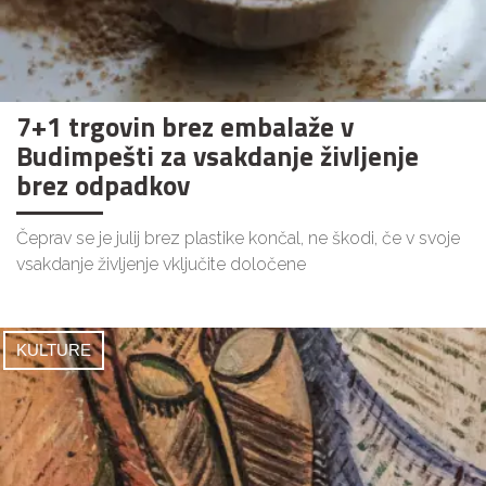
7+1 trgovin brez embalaže v
Budimpešti za vsakdanje življenje
brez odpadkov
Čeprav se je julij brez plastike končal, ne škodi, če v svoje
vsakdanje življenje vključite določene
KULTURE