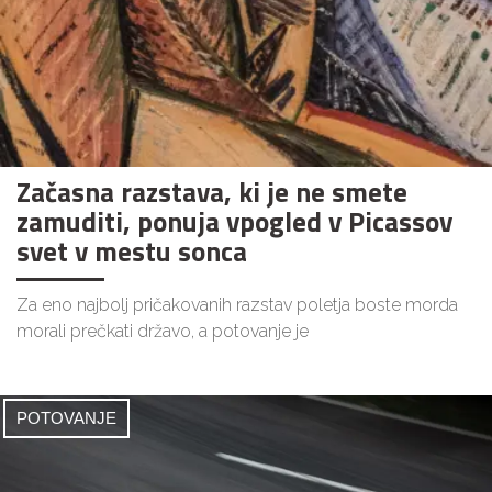
Začasna razstava, ki je ne smete
zamuditi, ponuja vpogled v Picassov
svet v mestu sonca
Za eno najbolj pričakovanih razstav poletja boste morda
morali prečkati državo, a potovanje je
POTOVANJE