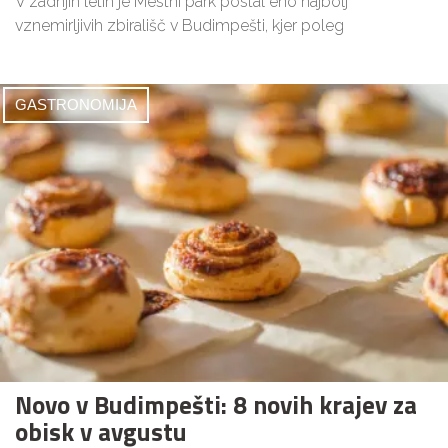
V zadnjih letih je Mestni park postal eno najbolj
vznemirljivih zbirališč v Budimpešti, kjer poleg
GASTRONOMIJA
Novo v Budimpešti: 8 novih krajev za
obisk v avgustu