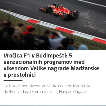
Vročica F1 v Budimpešti: 5
senzacionalnih programov med
vikendom Velike nagrade Madžarske
v prestolnici
Če bi radi med vikendom Velike nagrade Madžarske
doživeli vzdušje Formule 1 zunaj Hungaroringa, vas