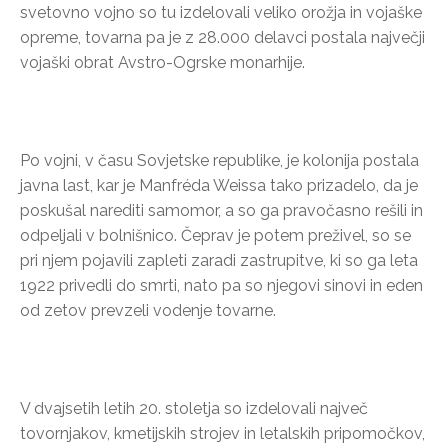
svetovno vojno so tu izdelovali veliko orožja in vojaške
opreme, tovarna pa je z 28.000 delavci postala največji
vojaški obrat Avstro-Ogrske monarhije.
Po vojni, v času Sovjetske republike, je kolonija postala
javna last, kar je Manfréda Weissa tako prizadelo, da je
poskušal narediti samomor, a so ga pravočasno rešili in
odpeljali v bolnišnico. Čeprav je potem preživel, so se
pri njem pojavili zapleti zaradi zastrupitve, ki so ga leta
1922 privedli do smrti, nato pa so njegovi sinovi in eden
od zetov prevzeli vodenje tovarne.
V dvajsetih letih 20. stoletja so izdelovali največ
tovornjakov, kmetijskih strojev in letalskih pripomočkov,