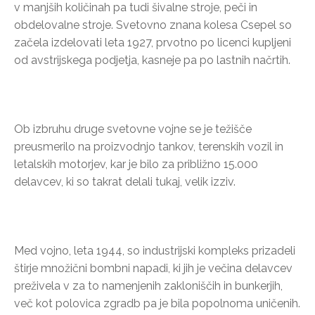
v manjših količinah pa tudi šivalne stroje, peči in
obdelovalne stroje. Svetovno znana kolesa Csepel so
začela izdelovati leta 1927, prvotno po licenci kupljeni
od avstrijskega podjetja, kasneje pa po lastnih načrtih.
Ob izbruhu druge svetovne vojne se je težišče
preusmerilo na proizvodnjo tankov, terenskih vozil in
letalskih motorjev, kar je bilo za približno 15.000
delavcev, ki so takrat delali tukaj, velik izziv.
Med vojno, leta 1944, so industrijski kompleks prizadeli
štirje množični bombni napadi, ki jih je večina delavcev
preživela v za to namenjenih zakloniščih in bunkerjih,
več kot polovica zgradb pa je bila popolnoma uničenih.