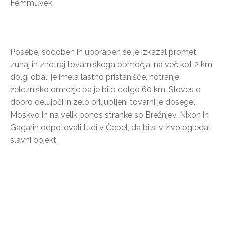
Fémművek.
Posebej sodoben in uporaben se je izkazal promet
zunaj in znotraj tovarniškega območja: na več kot 2 km
dolgi obali je imela lastno pristanišče, notranje
železniško omrežje pa je bilo dolgo 60 km. Sloves o
dobro delujoči in zelo priljubljeni tovarni je dosegel
Moskvo in na velik ponos stranke so Brežnjev, Nixon in
Gagarin odpotovali tudi v Čepel, da bi si v živo ogledali
slavni objekt.