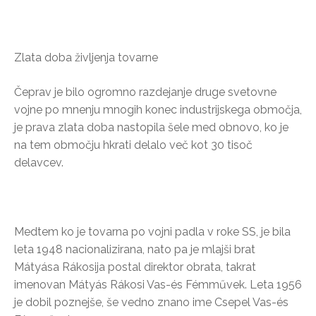
Zlata doba življenja tovarne
Čeprav je bilo ogromno razdejanje druge svetovne
vojne po mnenju mnogih konec industrijskega območja,
je prava zlata doba nastopila šele med obnovo, ko je
na tem območju hkrati delalo več kot 30 tisoč
delavcev.
Medtem ko je tovarna po vojni padla v roke SS, je bila
leta 1948 nacionalizirana, nato pa je mlajši brat
Mátyása Rákosija postal direktor obrata, takrat
imenovan Mátyás Rákosi Vas-és Fémművek. Leta 1956
je dobil poznejše, še vedno znano ime Csepel Vas-és