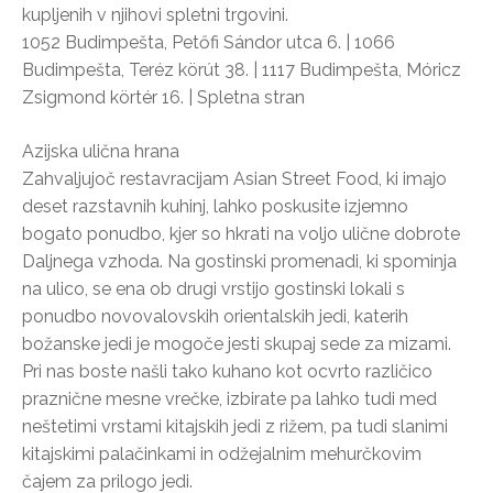
kupljenih v njihovi spletni trgovini.
1052 Budimpešta, Petőfi Sándor utca 6. | 1066
Budimpešta, Teréz körút 38. | 1117 Budimpešta, Móricz
Zsigmond körtér 16. | Spletna stran
Azijska ulična hrana
Zahvaljujoč restavracijam Asian Street Food, ki imajo
deset razstavnih kuhinj, lahko poskusite izjemno
bogato ponudbo, kjer so hkrati na voljo ulične dobrote
Daljnega vzhoda. Na gostinski promenadi, ki spominja
na ulico, se ena ob drugi vrstijo gostinski lokali s
ponudbo novovalovskih orientalskih jedi, katerih
božanske jedi je mogoče jesti skupaj sede za mizami.
Pri nas boste našli tako kuhano kot ocvrto različico
praznične mesne vrečke, izbirate pa lahko tudi med
neštetimi vrstami kitajskih jedi z rižem, pa tudi slanimi
kitajskimi palačinkami in odžejalnim mehurčkovim
čajem za prilogo jedi.