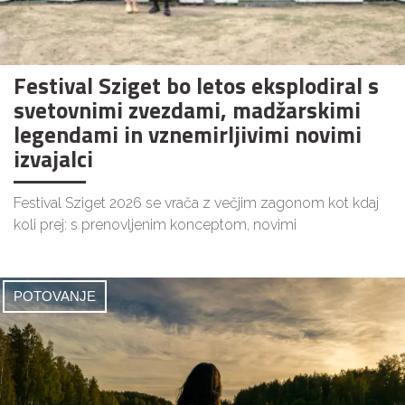
Festival Sziget bo letos eksplodiral s
svetovnimi zvezdami, madžarskimi
legendami in vznemirljivimi novimi
izvajalci
Festival Sziget 2026 se vrača z večjim zagonom kot kdaj
koli prej: s prenovljenim konceptom, novimi
POTOVANJE