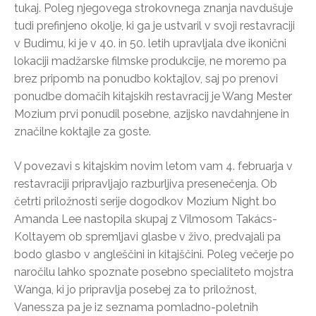
tukaj. Poleg njegovega strokovnega znanja navdušuje
tudi prefinjeno okolje, ki ga je ustvaril v svoji restavraciji
v Budimu, ki je v 40. in 50. letih upravljala dve ikonični
lokaciji madžarske filmske produkcije, ne moremo pa
brez pripomb na ponudbo koktajlov, saj po prenovi
ponudbe domačih kitajskih restavracij je Wang Mester
Mozium prvi ponudil posebne, azijsko navdahnjene in
značilne koktajle za goste.
V povezavi s kitajskim novim letom vam 4. februarja v
restavraciji pripravljajo razburljiva presenečenja. Ob
četrti priložnosti serije dogodkov Mozium Night bo
Amanda Lee nastopila skupaj z Vilmosom Takács-
Koltayem ob spremljavi glasbe v živo, predvajali pa
bodo glasbo v angleščini in kitajščini. Poleg večerje po
naročilu lahko spoznate posebno specialiteto mojstra
Wanga, ki jo pripravlja posebej za to priložnost,
Vanessza pa je iz seznama pomladno-poletnih