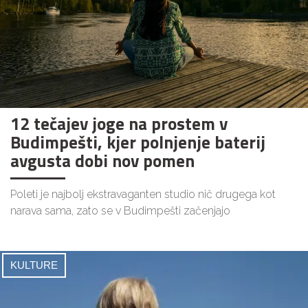
12 tečajev joge na prostem v
Budimpešti, kjer polnjenje baterij
avgusta dobi nov pomen
Poleti je najbolj ekstravaganten studio nič drugega kot
narava sama, zato se v Budimpešti začenjajo
KULTURE