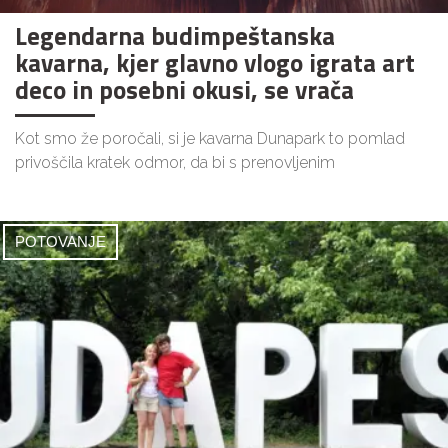
Legendarna budimpeštanska
kavarna, kjer glavno vlogo igrata art
deco in posebni okusi, se vrača
Kot smo že poročali, si je kavarna Dunapark to pomlad
privoščila kratek odmor, da bi s prenovljenim
POTOVANJE