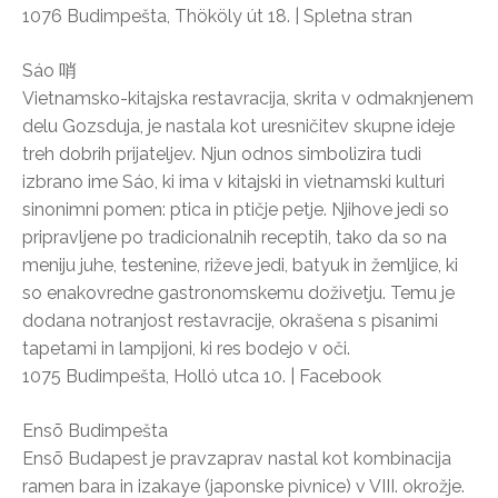
1076 Budimpešta, Thököly út 18. | Spletna stran
Sáo 哨
Vietnamsko-kitajska restavracija, skrita v odmaknjenem
delu Gozsduja, je nastala kot uresničitev skupne ideje
treh dobrih prijateljev. Njun odnos simbolizira tudi
izbrano ime Sáo, ki ima v kitajski in vietnamski kulturi
sinonimni pomen: ptica in ptičje petje. Njihove jedi so
pripravljene po tradicionalnih receptih, tako da so na
meniju juhe, testenine, riževe jedi, batyuk in žemljice, ki
so enakovredne gastronomskemu doživetju. Temu je
dodana notranjost restavracije, okrašena s pisanimi
tapetami in lampijoni, ki res bodejo v oči.
1075 Budimpešta, Holló utca 10. | Facebook
Ensō Budimpešta
Ensō Budapest je pravzaprav nastal kot kombinacija
ramen bara in izakaye (japonske pivnice) v VIII. okrožje.