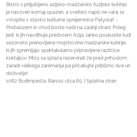
Bistro s priljubljeno azijsko-madžarsko fuzijsko kuhinjo
je navzven komaj opazen, a svetleči napis ne vara, le
vstopite v stavbo kulturne sprejemnice Patyolat –
Probaüzem in vhod boste našli na zadnji strani. Poleg
jedi, ki jih navdihuje predvsem Azija, lahko poskusite tudi
sezonsko prenovljene mojstrovine madžarske kuhinje,
ki jih spremljajo spektakularno pripravljene različice
koktajlov. Mizo se splača rezervirati že pred prihodom,
zaradi velikega zanimanja pa pričakujte približno dve uri
doživetja!
1082 Budimpešta, Baross utca 85. | Spletna stran