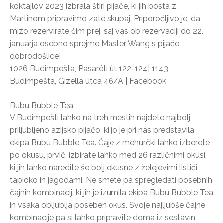
koktajlov 2023 izbrala štiri pijače, ki jih bosta z
Martinom pripravimo zate skupaj. Priporočljivo je, da
mizo rezervirate čim prej, saj vas ob rezervaciji do 22.
januarja osebno sprejme Master Wang s pijačo
dobrodošlice!
1026 Budimpešta, Pasaréti út 122-124| 1143
Budimpešta, Gizella utca 46/A | Facebook
Bubu Bubble Tea
V Budimpešti lahko na treh mestih najdete najbolj
priljubljeno azijsko pijačo, ki jo je pri nas predstavila
ekipa Bubu Bubble Tea. Čaje z mehurčki lahko izberete
po okusu, prvič, izbirate lahko med 26 različnimi okusi,
ki jih lahko naredite še bolj okusne z želejevimi lističi,
tapioko in jagodami. Ne smete pa spregledati posebnih
čajnih kombinacij, ki jih je izumila ekipa Bubu Bubble Tea
in vsaka obljublja poseben okus. Svoje najljubše čajne
kombinacije pa si lahko pripravite doma iz sestavin,