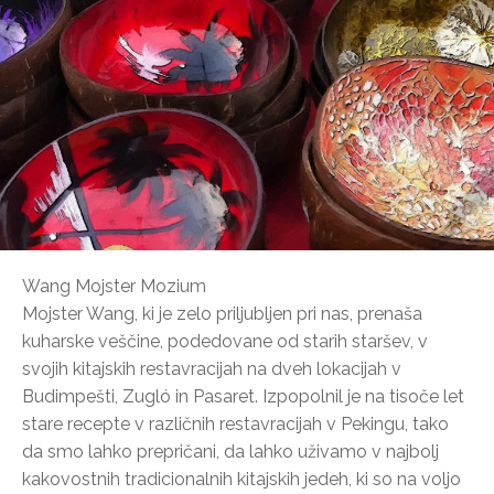
Wang Mojster Mozium
Mojster Wang, ki je zelo priljubljen pri nas, prenaša
kuharske veščine, podedovane od starih staršev, v
svojih kitajskih restavracijah na dveh lokacijah v
Budimpešti, Zugló in Pasaret. Izpopolnil je na tisoče let
stare recepte v različnih restavracijah v Pekingu, tako
da smo lahko prepričani, da lahko uživamo v najbolj
kakovostnih tradicionalnih kitajskih jedeh, ki so na voljo