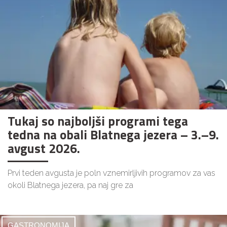
Tukaj so najboljši programi tega
tedna na obali Blatnega jezera – 3.–9.
avgust 2026.
Prvi teden avgusta je poln vznemirljivih programov za vas
okoli Blatnega jezera, pa naj gre za
GASTRONOMIJA