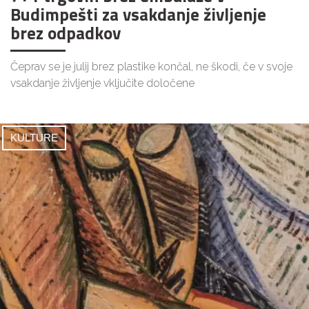
Budimpešti za vsakdanje življenje
brez odpadkov
Čeprav se je julij brez plastike končal, ne škodi, če v svoje
vsakdanje življenje vključite določene
KULTURE