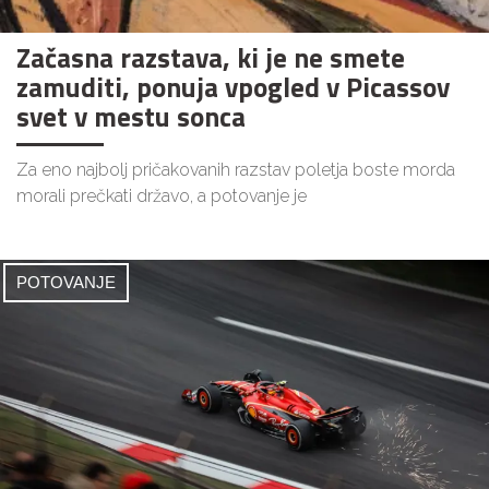
Začasna razstava, ki je ne smete
zamuditi, ponuja vpogled v Picassov
svet v mestu sonca
Za eno najbolj pričakovanih razstav poletja boste morda
morali prečkati državo, a potovanje je
POTOVANJE