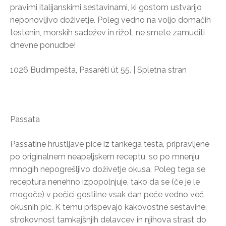
pravimi italijanskimi sestavinami, ki gostom ustvarijo
neponovljivo doživetje. Poleg vedno na voljo domačih
testenin, morskih sadežev in rižot, ne smete zamuditi
dnevne ponudbe!
1026 Budimpešta, Pasaréti út 55. | Spletna stran
Passata
Passatine hrustljave pice iz tankega testa, pripravljene
po originalnem neapeljskem receptu, so po mnenju
mnogih nepogrešljivo doživetje okusa. Poleg tega se
receptura nenehno izpopolnjuje, tako da se (če je le
mogoče) v pečici gostilne vsak dan peče vedno več
okusnih pic. K temu prispevajo kakovostne sestavine,
strokovnost tamkajšnjih delavcev in njihova strast do