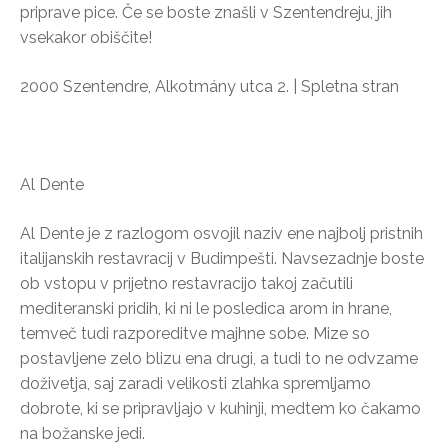
priprave pice. Če se boste znašli v Szentendreju, jih
vsekakor obiščite!
2000 Szentendre, Alkotmány utca 2. | Spletna stran
Al Dente
Al Dente je z razlogom osvojil naziv ene najbolj pristnih
italijanskih restavracij v Budimpešti. Navsezadnje boste
ob vstopu v prijetno restavracijo takoj začutili
mediteranski pridih, ki ni le posledica arom in hrane,
temveč tudi razporeditve majhne sobe. Mize so
postavljene zelo blizu ena drugi, a tudi to ne odvzame
doživetja, saj zaradi velikosti zlahka spremljamo
dobrote, ki se pripravljajo v kuhinji, medtem ko čakamo
na božanske jedi.