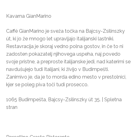
Kavarna GianMarino
Caffé GianMarino je sveža točka na Bajcsy-Zsilinszky
út, ki jo že mnogo let upravljajo italijanski lastniki.
Restavracija je skoraj vedno polna gostov, in če to ni
zadosten pokazatelj njihovega uspeha, naj povedo
svoje pristne, a preproste italijanske jedi, nad katerimi se
navdušujejo tudi Italijani, ki živijo v Budimpešti.
Zanimivo je, da je to morda edino mesto v prestolnici,
kjer se poleg piva toči tudi prosecco.
1065 Budimpešta, Bajcsy-Zsilinszky út 35. | Spletna
stran