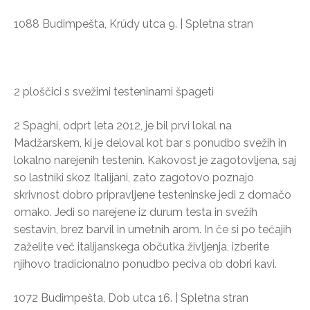
1088 Budimpešta, Krúdy utca 9. | Spletna stran
2 ploščici s svežimi testeninami špageti
2 Spaghi, odprt leta 2012, je bil prvi lokal na
Madžarskem, ki je deloval kot bar s ponudbo svežih in
lokalno narejenih testenin. Kakovost je zagotovljena, saj
so lastniki skoz Italijani, zato zagotovo poznajo
skrivnost dobro pripravljene testeninske jedi z domačo
omako. Jedi so narejene iz durum testa in svežih
sestavin, brez barvil in umetnih arom. In če si po tečajih
zaželite več italijanskega občutka življenja, izberite
njihovo tradicionalno ponudbo peciva ob dobri kavi.
1072 Budimpešta, Dob utca 16. | Spletna stran