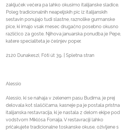
zaključek večera pa lahko okusimo italijanske sladice.
Poleg tradicionalnih neapeljskih pic iz italijanskih
sestavin ponujajo tudi slastne, raznolike gurmanske
pice, ki imajo vsak mesec drugačno posebno okusno
različico za goste. Njihova januarska ponudba je Pepe,
katere specialiteta je češnjev poper.
2120 Dunakeszi, Fóti út 39. | Spletna stran
Alessio
Alessio, ki se nahaja v zelenem pasu Budima, je prej
delovala kot slaščičarna, kasneje pa je postala pristna
italijanska restavracija, ki je nastala z delom ekipe pod
vodstvom Miklósa Forraija. V restavraciji lahko
pričakujete tradicionalne toskanske okuse, oživljene s