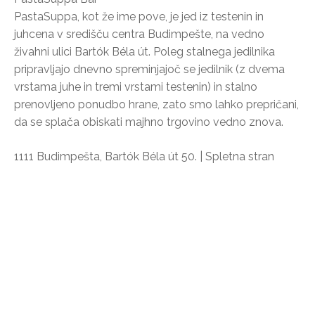
PastaSuppa, kot že ime pove, je jed iz testenin in
juhcena v središču centra Budimpešte, na vedno
živahni ulici Bartók Béla út. Poleg stalnega jedilnika
pripravljajo dnevno spreminjajoč se jedilnik (z dvema
vrstama juhe in tremi vrstami testenin) in stalno
prenovljeno ponudbo hrane, zato smo lahko prepričani,
da se splača obiskati majhno trgovino vedno znova.
1111 Budimpešta, Bartók Béla út 50. | Spletna stran