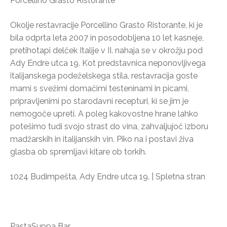
Porcellino Grasto Ristorante
Okolje restavracije Porcellino Grasto Ristorante, ki je
bila odprta leta 2007 in posodobljena 10 let kasneje,
pretihotapi delček Italije v II. nahaja se v okrožju pod
Ady Endre utca 19. Kot predstavnica neponovljivega
italijanskega podeželskega stila, restavracija goste
mami s svežimi domačimi testeninami in picami,
pripravljenimi po starodavni recepturi, ki se jim je
nemogoče upreti. A poleg kakovostne hrane lahko
potešimo tudi svojo strast do vina, zahvaljujoč izboru
madžarskih in italijanskih vin. Piko na i postavi živa
glasba ob spremljavi kitare ob torkih.
1024 Budimpešta, Ady Endre utca 19. | Spletna stran
PastaSuppa Bar