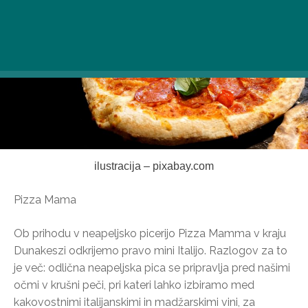
ilustracija – pixabay.com
Pizza Mama
Ob prihodu v neapeljsko picerijo Pizza Mamma v kraju
Dunakeszi odkrijemo pravo mini Italijo. Razlogov za to
je več: odlična neapeljska pica se pripravlja pred našimi
očmi v krušni peči, pri kateri lahko izbiramo med
kakovostnimi italijanskimi in madžarskimi vini, za