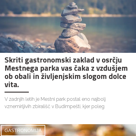
Skriti gastronomski zaklad v osrčju
Mestnega parka vas čaka z vzdušjem
ob obali in življenjskim slogom dolce
vita.
V zadnjih letih je Mestni park postal eno najbolj
vznemirljivih zbirališč v Budimpešti, kjer poleg
GASTRONOMIJA