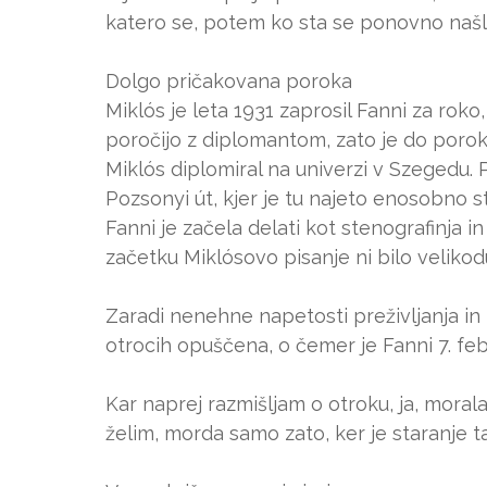
katero se, potem ko sta se ponovno našla, 
Dolgo pričakovana poroka
Miklós je leta 1931 zaprosil Fanni za ro
poročijo z diplomantom, zato je do porok
Miklós diplomiral na univerzi v Szegedu.
Pozsonyi út, kjer je tu najeto enosobno s
Fanni je začela delati kot stenografinja i
začetku Miklósovo pisanje ni bilo veliko
Zaradi nenehne napetosti preživljanja in 
otrocih opuščena, o čemer je Fanni 7. feb
Kar naprej razmišljam o otroku, ja, moral
želim, morda samo zato, ker je staranje ta