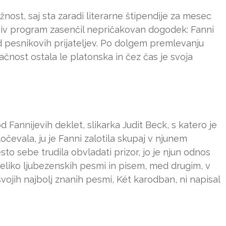
nost, saj sta zaradi literarne štipendije za mesec
rljiv program zasenčil nepričakovan dogodek: Fanni
d pesnikovih prijateljev. Po dolgem premlevanju
ačnost ostala le platonska in čez čas je svoja
 Fannijevih deklet, slikarka Judit Beck, s katero je
ločevala, ju je Fanni zalotila skupaj v njunem
 sebe trudila obvladati prizor, jo je njun odnos
 veliko ljubezenskih pesmi in pisem, med drugim, v
ojih najbolj znanih pesmi, Két karodban, ni napisal