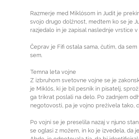
Razmerje med Miklósom in Judit je prekinil
svojo drugo dolžnost, medtem ko se je Jud
razjedalo in je zapisal naslednje vrstice v
Čeprav je Fifi ostala sama, čutim, da sem 
sem.
Temna leta vojne
Z izbruhom svetovne vojne se je zakonski p
je Miklós, ki je bil pesnik in pisatelj, spr
ga trikrat poslali na delo. Po zadnjem odho
negotovosti, pa je vojno preživela tako, d
Po vojni se je preselila nazaj v njuno sta
se oglasi z možem, in ko je izvedela, da j
Abde, je odpotovala tja, da bi identificiral