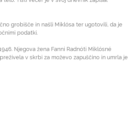
čno grobišče in našli Miklósa ter ugotovili, da je
čnimi podatki.
 1946. Njegova žena Fanni Radnóti Miklósné
 preživela v skrbi za moževo zapuščino in umrla je