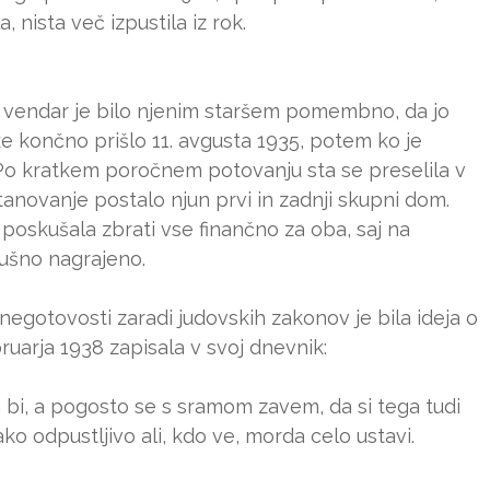
nista več izpustila iz rok.
ko, vendar je bilo njenim staršem pomembno, da jo
e končno prišlo 11. avgusta 1935, potem ko je
 Po kratkem poročnem potovanju sta se preselila v
tanovanje postalo njun prvi in zadnji skupni dom.
n poskušala zbrati vse finančno za oba, saj na
dušno nagrajeno.
negotovosti zaradi judovskih zakonov je bila ideja o
ruarja 1938 zapisala v svoj dnevnik:
a bi, a pogosto se s sramom zavem, da si tega tudi
ko odpustljivo ali, kdo ve, morda celo ustavi.