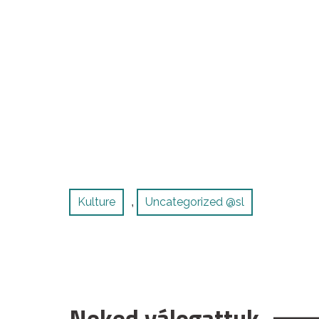
Kulture
Uncategorized @sl
,
Neked válogattuk