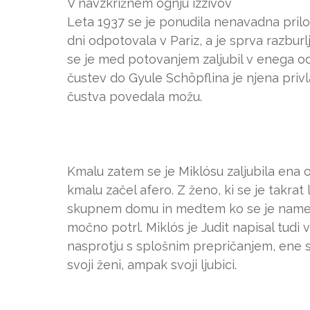
V navzkrižnem ognju izzivov
Leta 1937 se je ponudila nenavadna prilož
dni odpotovala v Pariz, a je sprva razbu
se je med potovanjem zaljubil v enega o
čustev do Gyule Schöpflina je njena privl
čustva povedala možu.
Kmalu zatem se je Miklósu zaljubila ena od
kmalu začel afero. Z ženo, ki se je takrat 
skupnem domu in medtem ko se je namesto
močno potrl. Miklós je Judit napisal tudi
nasprotju s splošnim prepričanjem, ene sv
svoji ženi, ampak svoji ljubici.