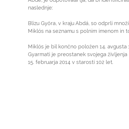
naslednje:
Blizu Győra, v kraju Abdá, so odprli množi
Miklós na seznamu s polnim imenom in to
Miklós je bil končno položen 14. avgusta
Gyarmati je preostanek svojega življenja
15. februarja 2014 v starosti 102 let.