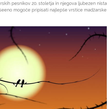
kih pesnikov 20. stoletja in njegova ljubezen nista
vseeno mogoče pripisati najlepše vrstice madžarske