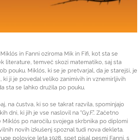
iklós in Fanni oziroma Mik in Fifi, kot sta se
k literature, temveč skozi matematiko, saj sta
 pouku. Miklós, ki se je pretvarjal, da je starejši, je
 ki ji je povedal veliko zanimivih in vznemirljivih
da sta se lahko družila po pouku.
, na čustva, ki so se takrat razvila, spominjajo
dni, ki jih je vse naslovil na “Gy.F.”. Začetno
 Miklós po naročilu svojega skrbnika po diplomi
vilnih novih izkušenj spoznal tudi nova dekleta.
uge polovice leta 1928, spet pisal pesmi Fanni, s