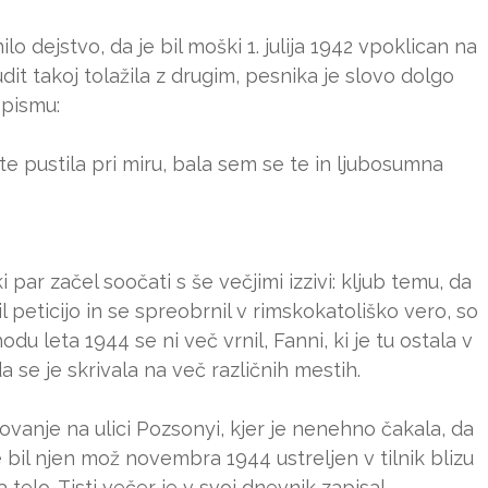
o dejstvo, da je bil moški 1. julija 1942 vpoklican na
it takoj tolažila z drugim, pesnika je slovo dolgo
 pismu:
te pustila pri miru, bala sem se te in ljubosumna
ar začel soočati s še večjimi izzivi: kljub temu, da
ožil peticijo in se spreobrnil v rimskokatoliško vero, so
du leta 1944 se ni več vrnil, Fanni, ki je tu ostala v
a se je skrivala na več različnih mestih.
novanje na ulici Pozsonyi, kjer je nenehno čakala, da
e bil njen mož novembra 1944 ustreljen v tilnik blizu
a telo. Tisti večer je v svoj dnevnik zapisal