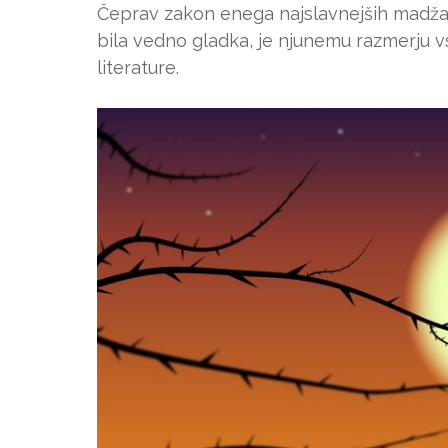
Čeprav zakon enega najslavnejših madžars
bila vedno gladka, je njunemu razmerju 
literature.