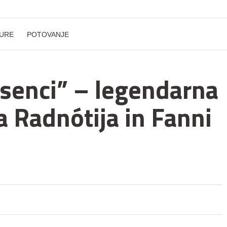
URE
POTOVANJE
v senci” – legendarna
a Radnótija in Fanni