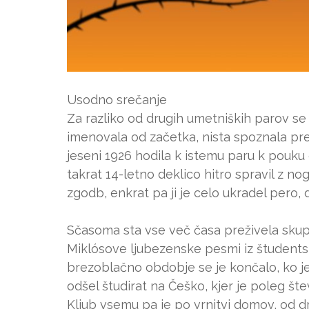
Usodno srečanje
Za razliko od drugih umetniških parov se M
imenovala od začetka, nista spoznala pre
jeseni 1926 hodila k istemu paru k pouku ob
takrat 14-letno deklico hitro spravil z nog,
zgodb, enkrat pa ji je celo ukradel pero, 
Sčasoma sta vse več časa preživela skupaj
Miklósove ljubezenske pesmi iz študentskih 
brezoblačno obdobje se je končalo, ko je
odšel študirat na Češko, kjer je poleg šte
Kljub vsemu pa je po vrnitvi domov, od dr