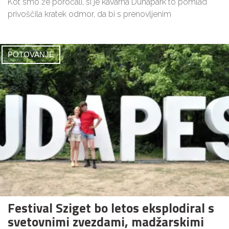
Kot smo že poročali, si je kavarna Dunapark to pomlad
privoščila kratek odmor, da bi s prenovljenim
POTOVANJE
Festival Sziget bo letos eksplodiral s
svetovnimi zvezdami, madžarskimi