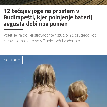
12 tečajev joge na prostem v
Budimpešti, kjer polnjenje baterij
avgusta dobi nov pomen
Poleti je najbolj ekstravaganten studio nič drugega kot
narava sama, zato se v Budimpešti začenjajo
KULTURE