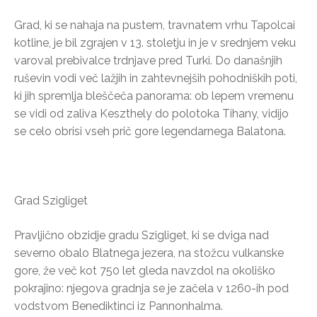
Grad, ki se nahaja na pustem, travnatem vrhu Tapolcai
kotline, je bil zgrajen v 13. stoletju in je v srednjem veku
varoval prebivalce trdnjave pred Turki. Do današnjih
ruševin vodi več lažjih in zahtevnejših pohodniških poti,
ki jih spremlja bleščeča panorama: ob lepem vremenu
se vidi od zaliva Keszthely do polotoka Tihany, vidijo
se celo obrisi vseh prič gore legendarnega Balatona.
Grad Szigliget
Pravljično obzidje gradu Szigliget, ki se dviga nad
severno obalo Blatnega jezera, na stožcu vulkanske
gore, že več kot 750 let gleda navzdol na okoliško
pokrajino: njegova gradnja se je začela v 1260-ih pod
vodstvom Benediktinci iz Pannonhalma.