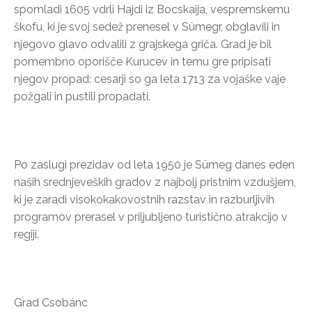
spomladi 1605 vdrli Hajdi iz Bocskaija, vespremskemu
škofu, ki je svoj sedež prenesel v Sümegr, obglavili in
njegovo glavo odvalili z grajskega griča. Grad je bil
pomembno oporišče Kurucev in temu gre pripisati
njegov propad: cesarji so ga leta 1713 za vojaške vaje
požgali in pustili propadati.
Po zaslugi prezidav od leta 1950 je Sümeg danes eden
naših srednjeveških gradov z najbolj pristnim vzdušjem,
ki je zaradi visokokakovostnih razstav in razburljivih
programov prerasel v priljubljeno turistično atrakcijo v
regiji.
Grad Csobánc