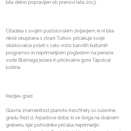
bila delno popravljen ob prenovi leta 2013.
Citadela s svojim pustolovskim življenjem, ki ni bila
nikoli okupirana s strani Turkov, pričakuje svoje
obiskovalce poleti s celo vrsto barvitih kulturnih
programov in neprimerljivim pogledom na peneče
vode Blatnega jezera in pričevalne gore Tapolcai
kotline.
Rezijev grad
Glavna znamenitost planote Keszthely so ruševine
gradu Rezi iz Árpádove dobe, ki se dviga na skalnem
grebenu, kjer pohodnike pričaka neprimerljiv