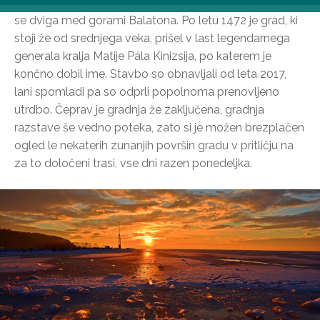
Grad Kinizsi, zgrajen na pobočju v vasi Nagyvázsony,
se dviga med gorami Balatona. Po letu 1472 je grad, ki
stoji že od srednjega veka, prišel v last legendarnega
generala kralja Matije Pála Kinizsija, po katerem je
končno dobil ime. Stavbo so obnavljali od leta 2017,
lani spomladi pa so odprli popolnoma prenovljeno
utrdbo. Čeprav je gradnja že zaključena, gradnja
razstave še vedno poteka, zato si je možen brezplačen
ogled le nekaterih zunanjih površin gradu v pritličju na
za to določeni trasi, vse dni razen ponedeljka.