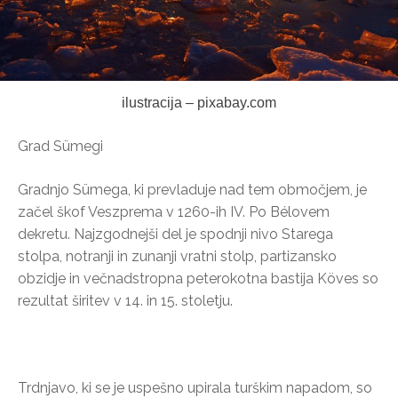
ilustracija – pixabay.com
Grad Sümegi
Gradnjo Sümega, ki prevladuje nad tem območjem, je
začel škof Veszprema v 1260-ih IV. Po Bélovem
dekretu. Najzgodnejši del je spodnji nivo Starega
stolpa, notranji in zunanji vratni stolp, partizansko
obzidje in večnadstropna peterokotna bastija Köves so
rezultat širitev v 14. in 15. stoletju.
Trdnjavo, ki se je uspešno upirala turškim napadom, so