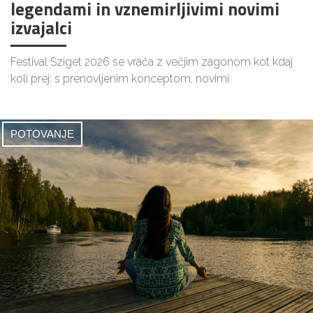
legendami in vznemirljivimi novimi
izvajalci
Festival Sziget 2026 se vrača z večjim zagonom kot kdaj
koli prej: s prenovljenim konceptom, novimi
POTOVANJE