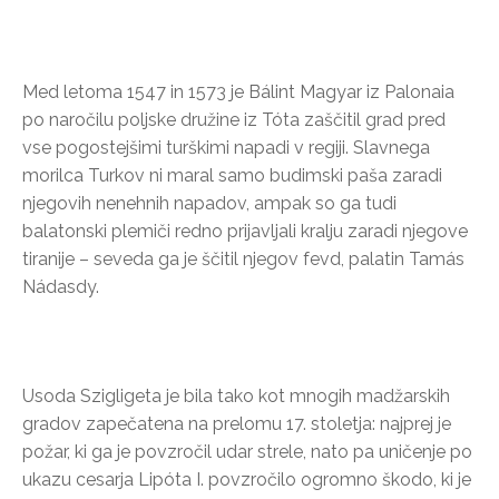
Med letoma 1547 in 1573 je Bálint Magyar iz Palonaia
po naročilu poljske družine iz Tóta zaščitil grad pred
vse pogostejšimi turškimi napadi v regiji. Slavnega
morilca Turkov ni maral samo budimski paša zaradi
njegovih nenehnih napadov, ampak so ga tudi
balatonski plemiči redno prijavljali kralju zaradi njegove
tiranije – seveda ga je ščitil njegov fevd, palatin Tamás
Nádasdy.
Usoda Szigligeta je bila tako kot mnogih madžarskih
gradov zapečatena na prelomu 17. stoletja: najprej je
požar, ki ga je povzročil udar strele, nato pa uničenje po
ukazu cesarja Lipóta I. povzročilo ogromno škodo, ki je