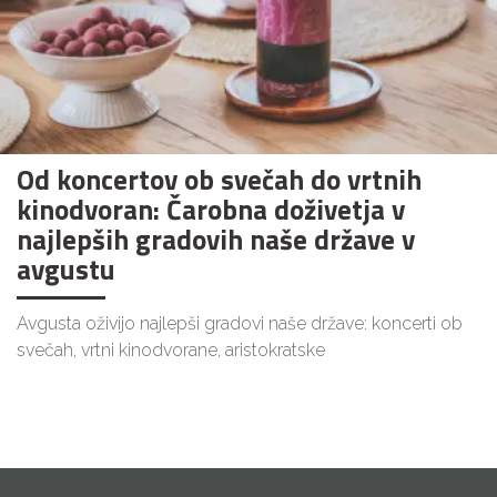
Od koncertov ob svečah do vrtnih
kinodvoran: Čarobna doživetja v
najlepših gradovih naše države v
avgustu
Avgusta oživijo najlepši gradovi naše države: koncerti ob
svečah, vrtni kinodvorane, aristokratske