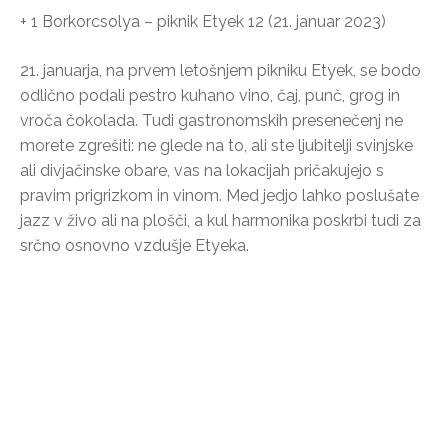
+ 1 Borkorcsolya – piknik Etyek 12 (21. januar 2023)
21. januarja, na prvem letošnjem pikniku Etyek, se bodo
odlično podali pestro kuhano vino, čaj, punč, grog in
vroča čokolada. Tudi gastronomskih presenečenj ne
morete zgrešiti: ne glede na to, ali ste ljubitelji svinjske
ali divjačinske obare, vas na lokacijah pričakujejo s
pravim prigrizkom in vinom. Med jedjo lahko poslušate
jazz v živo ali na plošči, a kul harmonika poskrbi tudi za
srčno osnovno vzdušje Etyeka.