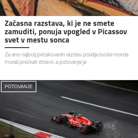
Začasna razstava, ki je ne smete
zamuditi, ponuja vpogled v Picassov
svet v mestu sonca
Za eno najbolj pričakovanih razstav poletja boste morda
morali prečkati državo, a potovanje je
POTOVANJE