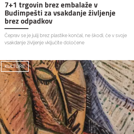
7+1 trgovin brez embalaže v
Budimpešti za vsakdanje življenje
brez odpadkov
Čeprav se je julij brez plastike končal, ne škodi, če v svoje
vsakdanje življenje vključite določene
KULTURE