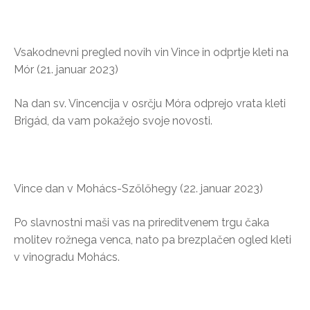
Vsakodnevni pregled novih vin Vince in odprtje kleti na
Mór (21. januar 2023)
Na dan sv. Vincencija v osrčju Móra odprejo vrata kleti
Brigád, da vam pokažejo svoje novosti.
Vince dan v Mohács-Szőlőhegy (22. januar 2023)
Po slavnostni maši vas na prireditvenem trgu čaka
molitev rožnega venca, nato pa brezplačen ogled kleti
v vinogradu Mohács.