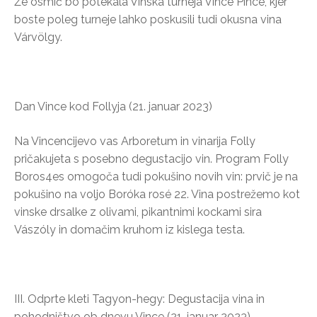
Že osmič bo potekala Vinska turneja Vince Pince, kjer
boste poleg turneje lahko poskusili tudi okusna vina
Várvölgy.
Dan Vince kod Follyja (21. januar 2023)
Na Vincencijevo vas Arboretum in vinarija Folly
pričakujeta s posebno degustacijo vin. Program Folly
Boros4es omogoča tudi pokušino novih vin: prvič je na
pokušino na voljo Boróka rosé 22. Vina postrežemo kot
vinske drsalke z olivami, pikantnimi kockami sira
Vászóly in domačim kruhom iz kislega testa.
III. Odprte kleti Tagyon-hegy: Degustacija vina in
pohodništvo ob dnevu Vince (21. januar 2023)