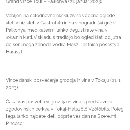
Grand Vince Tour – Palkonya (21. januar 2023)
Vabljeni na celodnevne ekskluzivne vodene oglede
kleti v niz kleti v Gastrofalu in na vinogradniški grič v
Palkonya, med katerimi lahko degustirate vina 5
lokalnih kleti. V skladu s tradicijo bo ogled kleti od jutra
do sončnega zahoda vodila Möszi, lastnica posestva
Haraszti.
Vince danski posvečenje grozdja in vina v Tokaju (21. 1.
2023)
Čaka vas posvetitev grozdja in vina s predstavniki
zgodovinskih cerkva v Tokaj-Hétszőlő Vzőlőbits. Poleg
tega lahko najdete kleti, odprte ves dan na Szerelmi
Pincesor.