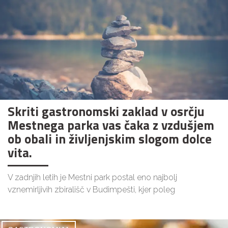
Skriti gastronomski zaklad v osrčju
Mestnega parka vas čaka z vzdušjem
ob obali in življenjskim slogom dolce
vita.
V zadnjih letih je Mestni park postal eno najbolj
vznemirljivih zbirališč v Budimpešti, kjer poleg