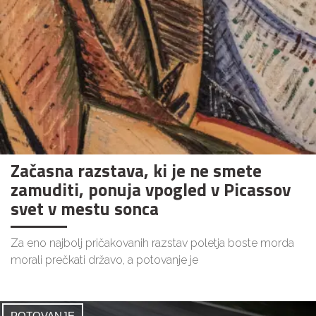
Začasna razstava, ki je ne smete
zamuditi, ponuja vpogled v Picassov
svet v mestu sonca
Za eno najbolj pričakovanih razstav poletja boste morda
morali prečkati državo, a potovanje je
POTOVANJE