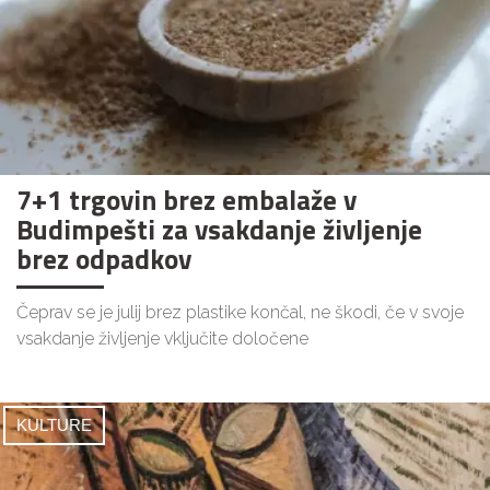
7+1 trgovin brez embalaže v
Budimpešti za vsakdanje življenje
brez odpadkov
Čeprav se je julij brez plastike končal, ne škodi, če v svoje
vsakdanje življenje vključite določene
KULTURE