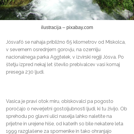
ilustracija – pixabay.com
Jósvafő se nahaja približno 65 kilometrov od Miskolca,
v severnem osrednjem gorovju, na ozemlju
nacionalnega parka Aggtelek, v izvirski regiji Jósva. Po
štetju izpred nekaj let število prebivalcev vasi komaj
presega 230 ljudi.
Vasica je pravi otok miru, obiskovalci pa pogosto
poročajo o neverjetni gostoljubnosti ljudi, ki tu živijo. Ob
sprehodu po glavni ulici naselja lahko naletite na
prijetne in urejene hiše, od katerih so bile nekatere leta
1999 razglašene za spomenike in tako ohranjajo