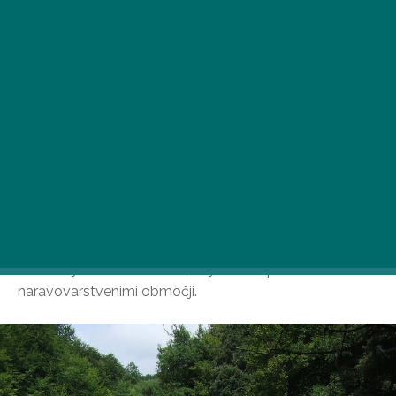
Čedna vasica se imenuje Jósvafő in se nahaja v okraju
Borsod-Abaúj-Zemplén. V okolici je nešteto
vznemirljivih znamenitosti, vključno s spomeniki in
naravovarstvenimi območji.