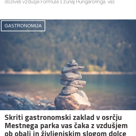
doživeli vzdušje Formule 1 zunaj Hungaroringa, vas
GASTRONOMIJA
Skriti gastronomski zaklad v osrčju
Mestnega parka vas čaka z vzdušjem
ob obali in življenjskim slogom dolce