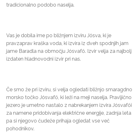
tradicionalno podobo naselja.
Vas je dobila ime po bližnjem izviru Jósva, ki je
pravzaprav kraška voda, ki izvira iz dveh spodnjih jam
jame Baradla na območju Jósvafő. Izvir velja za najbolj
izdaten hladnovodni izvir pri nas.
Če smo že pri izviru, si velja ogledati bližnjo smaragdno
morsko točko Jósvafő, ki leži na meji naselja. Pravljično
jezero je umetno nastalo z nabrekanjem izvira Jósvafői
za namene pridobivanja električne energije, zadnja leta
pa si njegovo čudeže prihaja ogledat vse več
pohodnikov.