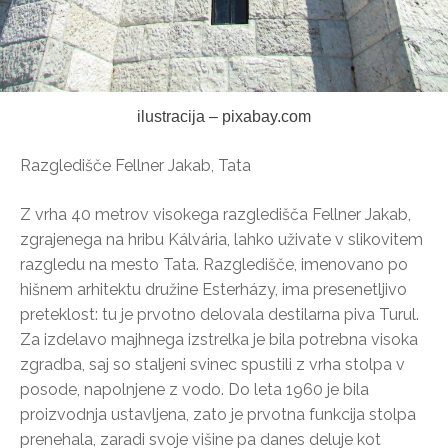
ilustracija – pixabay.com
Razgledišče Fellner Jakab, Tata
Z vrha 40 metrov visokega razgledišča Fellner Jakab,
zgrajenega na hribu Kálvária, lahko uživate v slikovitem
razgledu na mesto Tata. Razgledišče, imenovano po
hišnem arhitektu družine Esterházy, ima presenetljivo
preteklost: tu je prvotno delovala destilarna piva Turul.
Za izdelavo majhnega izstrelka je bila potrebna visoka
zgradba, saj so staljeni svinec spustili z vrha stolpa v
posode, napolnjene z vodo. Do leta 1960 je bila
proizvodnja ustavljena, zato je prvotna funkcija stolpa
prenehala, zaradi svoje višine pa danes deluje kot