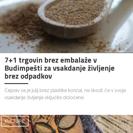
7+1 trgovin brez embalaže v
Budimpešti za vsakdanje življenje
brez odpadkov
Čeprav se je julij brez plastike končal, ne škodi, če v svoje
vsakdanje življenje vključite določene
KULTURE