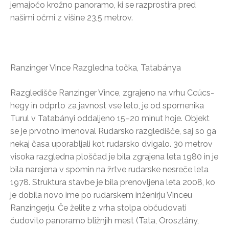
jemajočo krožno panoramo, ki se razprostira pred
našimi očmi z višine 23,5 metrov.
Ranzinger Vince Razgledna točka, Tatabánya
Razgledišče Ranzinger Vince, zgrajeno na vrhu Ccúcs-
hegy in odprto za javnost vse leto, je od spomenika
Turul v Tatabányi oddaljeno 15–20 minut hoje. Objekt
se je prvotno imenoval Rudarsko razgledišče, saj so ga
nekaj časa uporabljali kot rudarsko dvigalo. 30 metrov
visoka razgledna ploščad je bila zgrajena leta 1980 in je
bila narejena v spomin na žrtve rudarske nesreče leta
1978. Struktura stavbe je bila prenovljena leta 2008, ko
je dobila novo ime po rudarskem inženirju Vinceu
Ranzingerju. Če želite z vrha stolpa občudovati
čudovito panoramo bližnjih mest (Tata, Oroszlány,