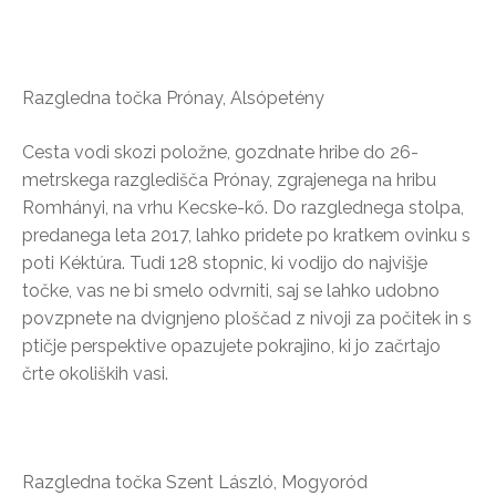
Razgledna točka Prónay, Alsópetény
Cesta vodi skozi položne, gozdnate hribe do 26-
metrskega razgledišča Prónay, zgrajenega na hribu
Romhányi, na vrhu Kecske-kő. Do razglednega stolpa,
predanega leta 2017, lahko pridete po kratkem ovinku s
poti Kéktúra. Tudi 128 stopnic, ki vodijo do najvišje
točke, vas ne bi smelo odvrniti, saj se lahko udobno
povzpnete na dvignjeno ploščad z nivoji za počitek in s
ptičje perspektive opazujete pokrajino, ki jo začrtajo
črte okoliških vasi.
Razgledna točka Szent László, Mogyoród