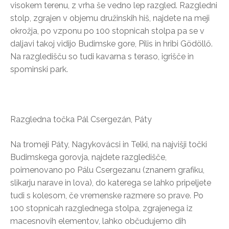
visokem terenu, z vrha še vedno lep razgled. Razgledni
stolp, zgrajen v objemu družinskih hiš, najdete na meji
okrožja, po vzponu po 100 stopnicah stolpa pa se v
daljavi takoj vidijo Budimske gore, Pilis in hribi Gödöllő.
Na razgledišču so tudi kavarna s teraso, igrišče in
spominski park.
Razgledna točka Pál Csergezán, Páty
Na tromeji Páty, Nagykovácsi in Telki, na najvišji točki
Budimskega gorovja, najdete razgledišče,
poimenovano po Pálu Csergezanu (znanem grafiku,
slikarju narave in lova), do katerega se lahko pripeljete
tudi s kolesom, če vremenske razmere so prave. Po
100 stopnicah razglednega stolpa, zgrajenega iz
macesnovih elementov, lahko občudujemo dih