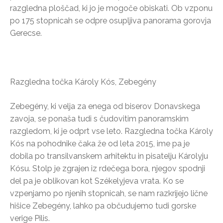
razgledna ploščad, ki jo je mogoče obiskati. Ob vzponu
po 175 stopnicah se odpre osupljiva panorama gorovja
Gerecse.
Razgledna točka Károly Kós, Zebegény
Zebegény, ki velja za enega od biserov Donavskega
zavoja, se ponaša tudi s čudovitim panoramskim
razgledom, ki je odprt vse leto. Razgledna točka Károly
Kós na pohodnike čaka že od leta 2015, ime pa je
dobila po transilvanskem arhitektu in pisatelju Károlyju
Kósu. Stolp je zgrajen iz rdečega bora, njegov spodnji
del pa je oblikovan kot Székelyjeva vrata. Ko se
vzpenjamo po njenih stopnicah, se nam razkrijejo lične
hišice Zebegény, lahko pa občudujemo tudi gorske
verige Pilis.