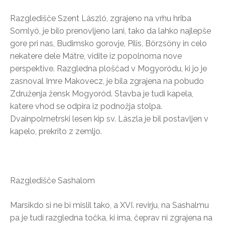
Razgledišče Szent László, zgrajeno na vrhu hriba
Somlyó, je bilo prenovljeno lani, tako da lahko najlepše
gore pri nas, Budimsko gorovje, Pilis, Börzsöny in celo
nekatere dele Mátre, vidite iz popolnoma nove
perspektive. Razgledna ploščad v Mogyoródu, ki jo je
zasnoval Imre Makovecz, je bila zgrajena na pobudo
Združenja žensk Mogyoród. Stavba je tudi kapela,
katere vhod se odpira iz podnožja stolpa.
Dvainpolmetrski lesen kip sv. Lászla je bil postavljen v
kapelo, prekrito z zemljo.
Razgledišče Sashalom
Marsikdo si ne bi mislil tako, a XVI. revirju, na Sashalmu
pa je tudi razgledna točka, ki ima, čeprav ni zgrajena na