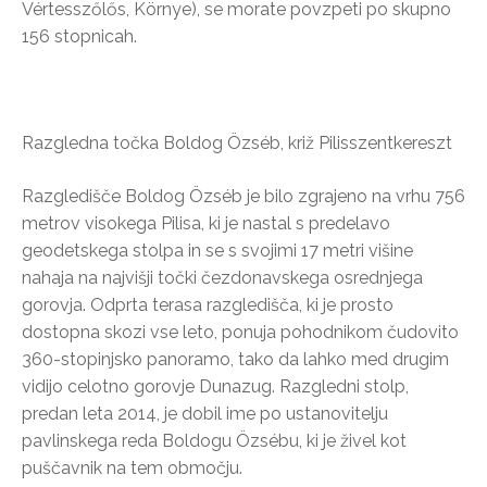
Vértesszőlős, Környe), se morate povzpeti po skupno
156 stopnicah.
Razgledna točka Boldog Özséb, križ Pilisszentkereszt
Razgledišče Boldog Özséb je bilo zgrajeno na vrhu 756
metrov visokega Pilisa, ki je nastal s predelavo
geodetskega stolpa in se s svojimi 17 metri višine
nahaja na najvišji točki čezdonavskega osrednjega
gorovja. Odprta terasa razgledišča, ki je prosto
dostopna skozi vse leto, ponuja pohodnikom čudovito
360-stopinjsko panoramo, tako da lahko med drugim
vidijo celotno gorovje Dunazug. Razgledni stolp,
predan leta 2014, je dobil ime po ustanovitelju
pavlinskega reda Boldogu Özsébu, ki je živel kot
puščavnik na tem območju.