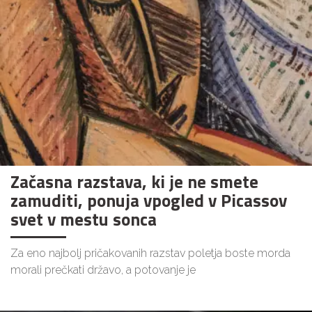
Začasna razstava, ki je ne smete
zamuditi, ponuja vpogled v Picassov
svet v mestu sonca
Za eno najbolj pričakovanih razstav poletja boste morda
morali prečkati državo, a potovanje je