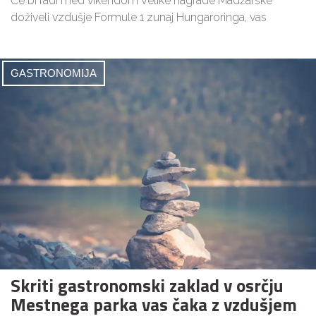
Če bi radi med vikendom Velike nagrade Madžarske
doživeli vzdušje Formule 1 zunaj Hungaroringa, vas
GASTRONOMIJA
Skriti gastronomski zaklad v osrčju
Mestnega parka vas čaka z vzdušjem