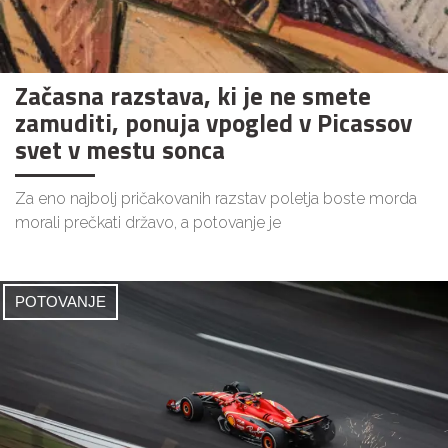
Začasna razstava, ki je ne smete
zamuditi, ponuja vpogled v Picassov
svet v mestu sonca
Za eno najbolj pričakovanih razstav poletja boste morda
morali prečkati državo, a potovanje je
POTOVANJE