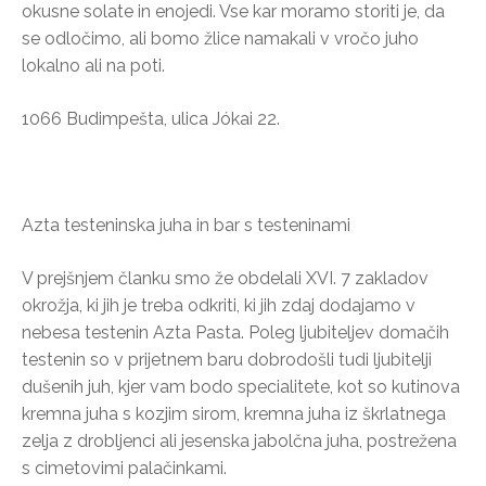
okusne solate in enojedi. Vse kar moramo storiti je, da
se odločimo, ali bomo žlice namakali v vročo juho
lokalno ali na poti.
1066 Budimpešta, ulica Jókai 22.
Azta testeninska juha in bar s testeninami
V prejšnjem članku smo že obdelali XVI. 7 zakladov
okrožja, ki jih je treba odkriti, ki jih zdaj dodajamo v
nebesa testenin Azta Pasta. Poleg ljubiteljev domačih
testenin so v prijetnem baru dobrodošli tudi ljubitelji
dušenih juh, kjer vam bodo specialitete, kot so kutinova
kremna juha s kozjim sirom, kremna juha iz škrlatnega
zelja z drobljenci ali jesenska jabolčna juha, postrežena
s cimetovimi palačinkami.