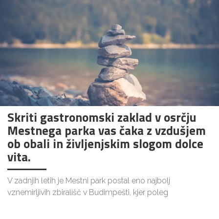
Skriti gastronomski zaklad v osrčju
Mestnega parka vas čaka z vzdušjem
ob obali in življenjskim slogom dolce
vita.
V zadnjih letih je Mestni park postal eno najbolj
vznemirljivih zbirališč v Budimpešti, kjer poleg