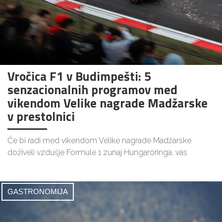
Vročica F1 v Budimpešti: 5
senzacionalnih programov med
vikendom Velike nagrade Madžarske
v prestolnici
Če bi radi med vikendom Velike nagrade Madžarske
doživeli vzdušje Formule 1 zunaj Hungaroringa, vas
GASTRONOMIJA