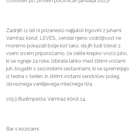
Otvoritev po zimskih počitnicah januarja 2023!
Zadnjih 11 let ni prizaneslo najljubši trgovini z juhami
Vámház körút, LEVES., vendar njeno vzdržljivost ne
moremo pokazati bolje kot tako, da jih tudi tokrat z
vsem srcem priporočamo, če želite krepko vročo juho,
ki se ogreje za roke. Izbirate lahko med štirimi vrstami
juh, bogatih s sezonskimi sestavinami, ki se spreminjajo
iz tedna v teden, in štirimi vrstami sendvičev poleg
obveznega vanilijevega mlečnega riža.
1053 Budimpešta, Vámház körút 14.
Bar s kozicami