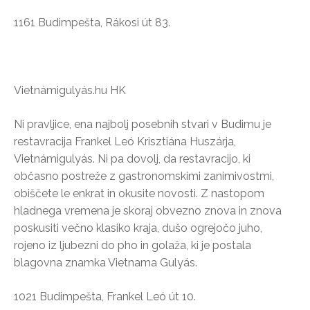
1161 Budimpešta, Rákosi út 83.
Vietnámigulyás.hu HK
Ni pravljice, ena najbolj posebnih stvari v Budimu je
restavracija Frankel Leó Krisztiána Huszárja,
Vietnámigulyás. Ni pa dovolj, da restavracijo, ki
občasno postreže z gastronomskimi zanimivostmi,
obiščete le enkrat in okusite novosti. Z nastopom
hladnega vremena je skoraj obvezno znova in znova
poskusiti večno klasiko kraja, dušo ogrejočo juho,
rojeno iz ljubezni do pho in golaža, ki je postala
blagovna znamka Vietnama Gulyás.
1021 Budimpešta, Frankel Leó út 10.