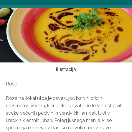
ilustracija
Rose
Róza na Jókai utca je osvežujoč barvni pridih
mestnemu vrvežu, kjer lahko uživate ne le v hrustljavih,
sveže pečenih pecivih in sendvičih, ampak tudi v
krepkih kremnih juhah. Poleg jušnega menija, ki se
spreminja iz dneva v dan, so na voljo tudi zdrave,