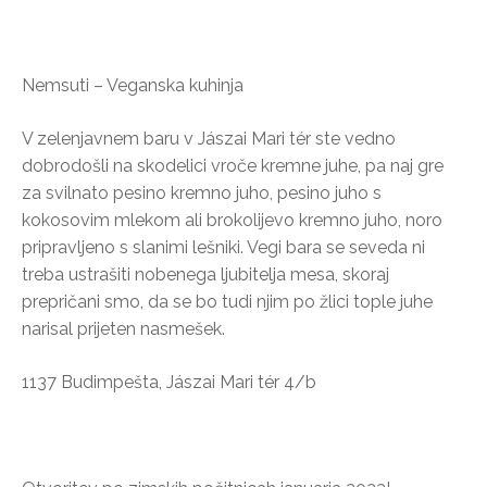
Nemsuti – Veganska kuhinja
V zelenjavnem baru v Jászai Mari tér ste vedno
dobrodošli na skodelici vroče kremne juhe, pa naj gre
za svilnato pesino kremno juho, pesino juho s
kokosovim mlekom ali brokolijevo kremno juho, noro
pripravljeno s slanimi lešniki. Vegi bara se seveda ni
treba ustrašiti nobenega ljubitelja mesa, skoraj
prepričani smo, da se bo tudi njim po žlici tople juhe
narisal prijeten nasmešek.
1137 Budimpešta, Jászai Mari tér 4/b