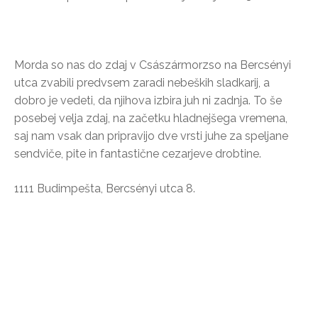
Morda so nas do zdaj v Császármorzso na Bercsényi
utca zvabili predvsem zaradi nebeških sladkarij, a
dobro je vedeti, da njihova izbira juh ni zadnja. To še
posebej velja zdaj, na začetku hladnejšega vremena,
saj nam vsak dan pripravijo dve vrsti juhe za speljane
sendviče, pite in fantastične cezarjeve drobtine.
1111 Budimpešta, Bercsényi utca 8.