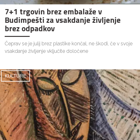
7+1 trgovin brez embalaže v
Budimpešti za vsakdanje življenje
brez odpadkov
Čeprav se je julij brez plastike končal, ne škodi, če v svoje
vsakdanje življenje vključite določene
KULTURE