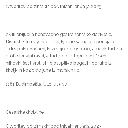
Otvoritev po zimskih počitnicah januarja 2023!
XVIII obljublja nenavadno gastronomsko doživetje.
District Shrimpy Food Bar, kjer ne samo, da ponujajo
jedi s pokrovačami, ki veljajo za eksotiko, ampak tudi na
profesionalni ravni, a tudi po dostopni ceni. Vseh
njihovih šest vrst juh je osupljivo bogatih, od juhe iz
školjk in kozic do juhe iz morskih rib.
1181 Budimpešta, Üllői út 507.
Cesarske drobtine
Otvoritev po zimskih počitnicah januarja 2023!