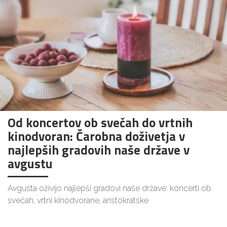
Od koncertov ob svečah do vrtnih
kinodvoran: Čarobna doživetja v
najlepših gradovih naše države v
avgustu
Avgusta oživijo najlepši gradovi naše države: koncerti ob
svečah, vrtni kinodvorane, aristokratske