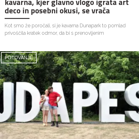
kavarna, kjer glavno vlogo igrata art
deco in posebni okusi, se vrača
Kot smo že poročali, si je kavarna Dunapark to pomlad
privoščila kratek odmor, da bi s prenovljenim
POTOVANJE