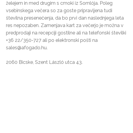
želejem in med drugim s cmoki iz Somlója. Poleg
vsebinskega večera so za goste pripravljena tudi
številna presenečenja, da bo prvi dan naslednjega leta
res nepozaben. Zamenjava kart za večerjo je možna v
predprodaji na recepciji gostilne ali na telefonski številki
+36 22/350-727 ali po elektronski pošti na
sales@afogado.hu.
2060 Bicske, Szent László utca 43.