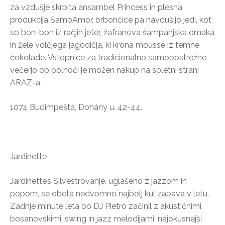
za vzdušje skrbita ansambel Princess in plesna
produkcija SambAmor, brbončice pa navdušijo jedi, kot
so bon-bon iz račjih jeter, žafranova šampanjska omaka
in žele volčjega jagodičja, ki krona mousse iz temne
čokolade. Vstopnice za tradicionalno samopostrežno
večerjo ob polnoči je možen nakup na spletni strani
ARAZ-a.
1074 Budimpešta, Dohány u. 42-44.
Jardinette
Jardinette’s Silvestrovanje, uglašeno z jazzom in
popom, se obeta nedvomno najbolj kul zabava v letu.
Zadnje minute leta bo DJ Pietro začinil z akustičnimi,
bosanovskimi, swing in jazz melodijami, najokusnejši