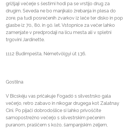
grižljaji večerje s šestimi hodi pa se vrstijo drug za
drugim. Seveda ne bo manjkalo žrebanja in plesa do
zore, pa tudi posrečenih zvarkov iz leče ter disko in pop
glasbe iz 70., 80. in 90. let. Vstopnice za večer lahko
zamenjate v predprodaji na licu mesta ali v spletni
trgovini Jardinette.
1112 Budimpešta, Németvölgyi út 136.
Gostilna
V Bicskéju vas pričakuje Fogadó s silvestrsko gala
večerjo, retro zabavo in nikogar drugega kot Zalatnay
Cini. Po pijači dobrodošlice si lahko privoščite
samopostrežno večerjo s silvestrskim pečenim
puranom, prašičem s kožo, šampanjskim zeljem,