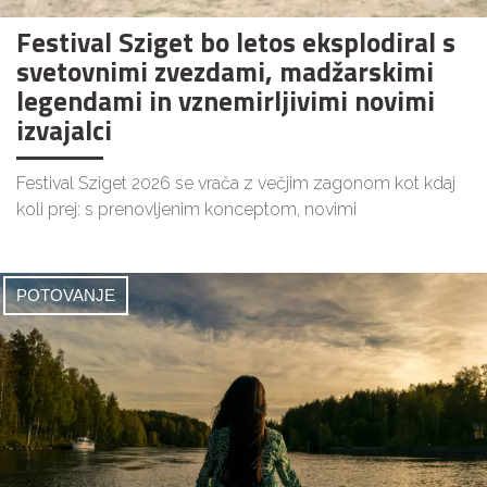
Festival Sziget bo letos eksplodiral s
svetovnimi zvezdami, madžarskimi
legendami in vznemirljivimi novimi
izvajalci
Festival Sziget 2026 se vrača z večjim zagonom kot kdaj
koli prej: s prenovljenim konceptom, novimi
POTOVANJE