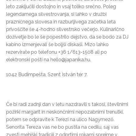
leto zaključili dostojno in vsaj toliko srečno. Poleg
legendarnega silvestrovanja, si lahko v družbi
prazničnega slovesa in razburljivega začetka leta
privoščite še 4-hodno silvestrsko večerjo. Kulinarično
doživetje bo le še popestrilo dejstvo, da se bodo za DJ
kabino izmenjevali še boljši diskaši. Mizo lahko
rezervirate po telefonu +36 1/613-1508 ali po
elektronski pošti na hello@japanika.hu.
1042 Budimpešta, Szent István tér 7.
Če bi radi zadnji dan v letu nazdravili s takosi, številnimi
požirki margarit in neskončnimi nepozabnimi trenutki,
potem se odpravite k Terezi na ulico Nagymező.
Senorita Tereza vas ne bo pustila na cedilu, saj vas
zvesti mehiški tradiciji z odprtimi rokami sprejme v