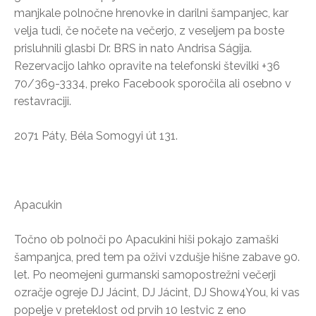
manjkale polnočne hrenovke in darilni šampanjec, kar
velja tudi, če nočete na večerjo, z veseljem pa boste
prisluhnili glasbi Dr. BRS in nato Andrisa Ságija.
Rezervacijo lahko opravite na telefonski številki +36
70/369-3334, preko Facebook sporočila ali osebno v
restavraciji.
2071 Páty, Béla Somogyi út 131.
Apacukin
Točno ob polnoči po Apacukini hiši pokajo zamaški
šampanjca, pred tem pa oživi vzdušje hišne zabave 90.
let. Po neomejeni gurmanski samopostrežni večerji
ozračje ogreje DJ Jácint, DJ Jácint, DJ Show4You, ki vas
popelje v preteklost od prvih 10 lestvic z eno