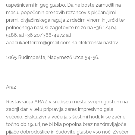
uspešnicami in geg glasbo. Da ne boste zamudili na
maslu popečenih orehovih rezancev s piščančjimi
prsmi, divjačinskega raguja z rdečim vinom in jurčki ter
polnočnega nasi, si zagotovite mizo na +36 1/404-
5186. ali +36 20/366-4272 ali
apacukaetterem@gmail.com na elektronski naslov.
1065 Budimpešta, Nagymező utca 54-56.
Araz
Restavracija ARAZ v središču mesta svojim gostom na
zadnji dan v letu pripravlja zares impresivno gala
večerjo. Ekskluzivna večerja s šestimi hodi, ki se začne
točno ob 19. uri, ne bi bila popolna brez nazdravljajoče
pijače dobrodošlice in čudovite glasbe vso noč. Zvečer