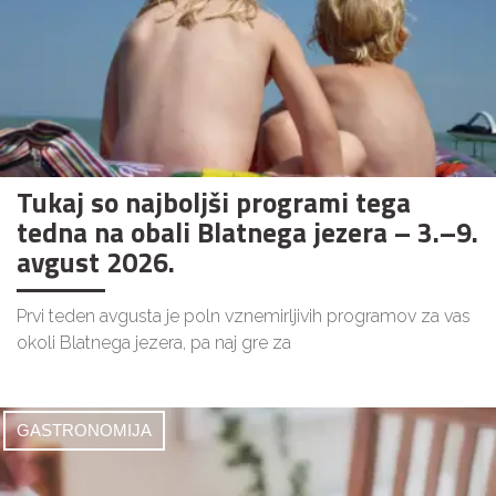
Tukaj so najboljši programi tega
tedna na obali Blatnega jezera – 3.–9.
avgust 2026.
Prvi teden avgusta je poln vznemirljivih programov za vas
okoli Blatnega jezera, pa naj gre za
GASTRONOMIJA