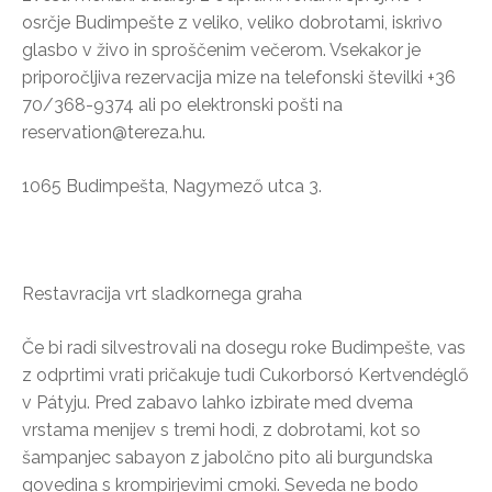
osrčje Budimpešte z veliko, veliko dobrotami, iskrivo
glasbo v živo in sproščenim večerom. Vsekakor je
priporočljiva rezervacija mize na telefonski številki +36
70/368-9374 ali po elektronski pošti na
reservation@tereza.hu.
1065 Budimpešta, Nagymező utca 3.
Restavracija vrt sladkornega graha
Če bi radi silvestrovali na dosegu roke Budimpešte, vas
z odprtimi vrati pričakuje tudi Cukorborsó Kertvendéglő
v Pátyju. Pred zabavo lahko izbirate med dvema
vrstama menijev s tremi hodi, z dobrotami, kot so
šampanjec sabayon z jabolčno pito ali burgundska
govedina s krompirjevimi cmoki. Seveda ne bodo