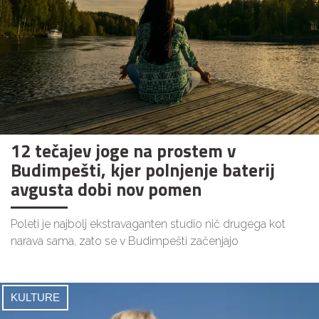
12 tečajev joge na prostem v
Budimpešti, kjer polnjenje baterij
avgusta dobi nov pomen
Poleti je najbolj ekstravaganten studio nič drugega kot
narava sama, zato se v Budimpešti začenjajo
KULTURE