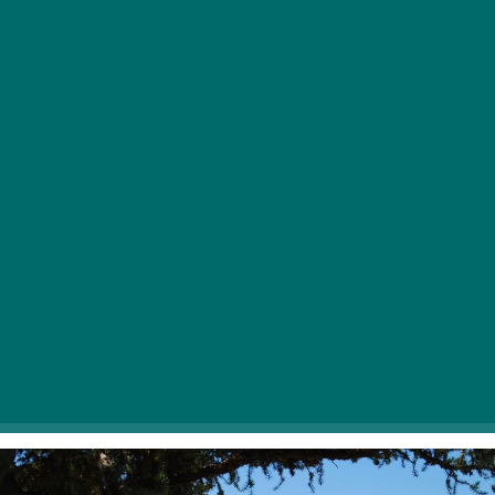
Poleti hrepenimo po bližini vode na najbolj naraven
način. Ne pozabimo pa, da pozimi lahko pokažemo
tudi drugačen obraz in uživamo v peni in valovih ob
slastnih grižljajih.