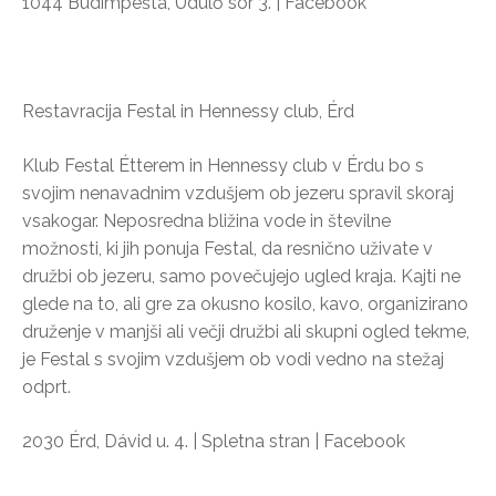
1044 Budimpešta, Üdülő sor 3. | Facebook
Restavracija Festal in Hennessy club, Érd
Klub Festal Étterem in Hennessy club v Érdu bo s
svojim nenavadnim vzdušjem ob jezeru spravil skoraj
vsakogar. Neposredna bližina vode in številne
možnosti, ki jih ponuja Festal, da resnično uživate v
družbi ob jezeru, samo povečujejo ugled kraja. Kajti ne
glede na to, ali gre za okusno kosilo, kavo, organizirano
druženje v manjši ali večji družbi ali skupni ogled tekme,
je Festal s svojim vzdušjem ob vodi vedno na stežaj
odprt.
2030 Érd, Dávid u. 4. | Spletna stran | Facebook