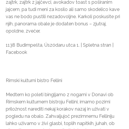
zajtrk, zajtrk z jajčevci, avokadov toast s poširanim
jajcem, pa tudi meni za kosilo ali samo skodelico kave
vas ne bodo pustili nezadovoljne. Karkoli poskusite pri
njih, panorama obale je dodaten bonus – zjutraj,
opoldne, zvečer.
1138 Budimpešta, Úszódaru utca 1. | Spletna stran |
Facebook
Rimski kulturni bistro Fellini
Medtem ko poleti bingljamo z nogami v Donavi ob
Rimskem kulturnem bistroju Fellini, imamo pozimi
priložnost narediti nekaj korakov nazaj in uživati ​​v
pogledu na obalo. Zahvaljujoč prezimnemu Felliniju
lahko uživamo v živi glasbi, toplih napitkih, juhah, ob