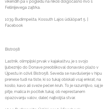
vikendih pa v pogledu na nikoli dolgočasno rivo s
Fellinijevega zajtrka.
1039 Budimpešta, Kossuth Lajos üdülőpart 5. |
Facebook
Bistró58
Lastnik, olimpijski prvak v kajakaštvu, je s svojo
ljubeznijo do Donave preoblikoval donavsko plažo v
Újpestu in oživil Bistro58. Seveda se navdušenje v hipu
prenese tudi na tiste, ki so tukaj obiskali vsaj enkrat, na
kosilo, kavo ali sveže pečen kruh. To je razumljivo, saj je
pitje, malica in počitek tukaj, ob neprestanem
opazovanju valov, daleč najboljša stvar.