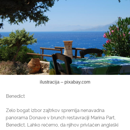
ilustracija – pixabay.com
Benedict
Zelo bogat izbor zajtrkov spremlja nenavadna
panorama Donave v brunch restavraciji Marina Part,
Benedict. Lahko rečemo, da njihov privlačen angleški