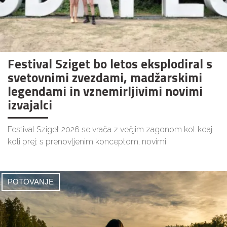
Festival Sziget bo letos eksplodiral s
svetovnimi zvezdami, madžarskimi
legendami in vznemirljivimi novimi
izvajalci
Festival Sziget 2026 se vrača z večjim zagonom kot kdaj
koli prej: s prenovljenim konceptom, novimi
POTOVANJE