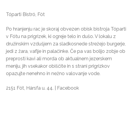
Tóparti Bistró, Fót
Po hranjenju rac je skoraj obvezen obisk bistroja Tóparti
v Fótu na prigrizek, ki ogreje telo in dušo. V lokalu z
družinskim vzdušjem za sladkosnede strežejo burgerje,
jedi z žara, vaflje in palačinke. Če pa vas bolijo zobje ob
preprosti kavi ali morda ob aktualnem jezerskem
meniju, jih vsekakor obiščite in s strani prigrizkov
opazujte nenehno in nežno valovanje vode.
2151 Fót, Hársfa u. 44. | Facebook