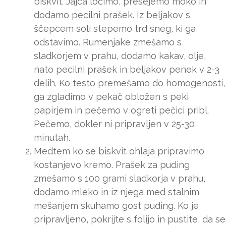
biskvit. Jajca ločimo, presejemo moko in
dodamo pecilni prašek. Iz beljakov s
ščepcem soli stepemo trd sneg, ki ga
odstavimo. Rumenjake zmešamo s
sladkorjem v prahu, dodamo kakav, olje,
nato pecilni prašek in beljakov penek v 2-3
delih. Ko testo premešamo do homogenosti,
ga zgladimo v pekač obložen s peki
papirjem in pečemo v ogreti pečici pribl.
Pečemo, dokler ni pripravljen v 25-30
minutah.
Medtem ko se biskvit ohlaja pripravimo
kostanjevo kremo. Prašek za puding
zmešamo s 100 grami sladkorja v prahu,
dodamo mleko in iz njega med stalnim
mešanjem skuhamo gost puding. Ko je
pripravljeno, pokrijte s folijo in pustite, da se