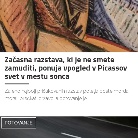
Začasna razstava, ki je ne smete
zamuditi, ponuja vpogled v Picassov
svet v mestu sonca
Za eno najbolj pričakovanih razstav poletja boste morda
morali prečkati državo, a potovanje je
POTOVANJE