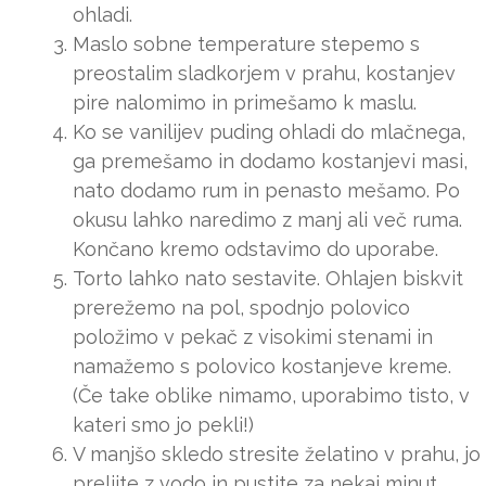
ohladi.
Maslo sobne temperature stepemo s
preostalim sladkorjem v prahu, kostanjev
pire nalomimo in primešamo k maslu.
Ko se vanilijev puding ohladi do mlačnega,
ga premešamo in dodamo kostanjevi masi,
nato dodamo rum in penasto mešamo. Po
okusu lahko naredimo z manj ali več ruma.
Končano kremo odstavimo do uporabe.
Torto lahko nato sestavite. Ohlajen biskvit
prerežemo na pol, spodnjo polovico
položimo v pekač z visokimi stenami in
namažemo s polovico kostanjeve kreme.
(Če take oblike nimamo, uporabimo tisto, v
kateri smo jo pekli!)
V manjšo skledo stresite želatino v prahu, jo
prelijte z vodo in pustite za nekaj minut.