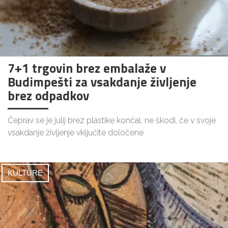
7+1 trgovin brez embalaže v
Budimpešti za vsakdanje življenje
brez odpadkov
Čeprav se je julij brez plastike končal, ne škodi, če v svoje
vsakdanje življenje vključite določene
KULTURE