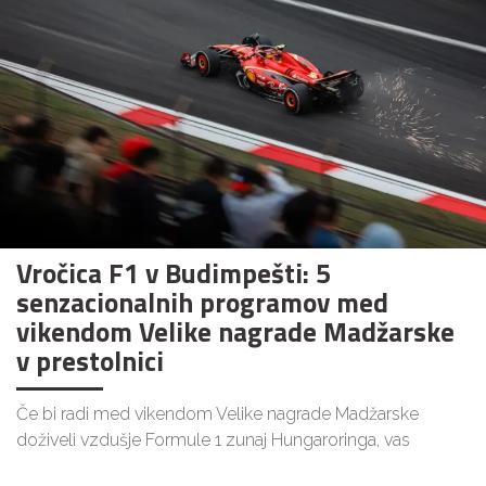
Vročica F1 v Budimpešti: 5
senzacionalnih programov med
vikendom Velike nagrade Madžarske
v prestolnici
Če bi radi med vikendom Velike nagrade Madžarske
doživeli vzdušje Formule 1 zunaj Hungaroringa, vas