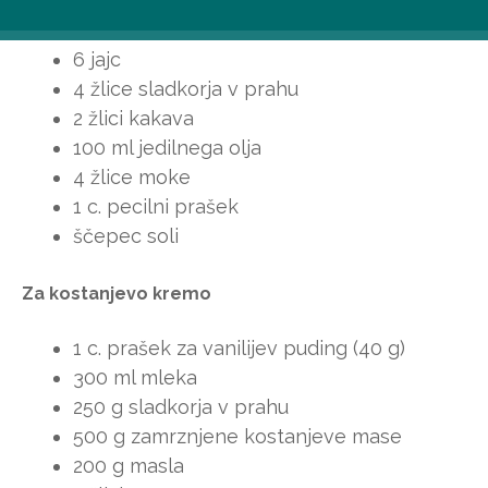
Za biskvit
6 jajc
4 žlice sladkorja v prahu
2 žlici kakava
100 ml jedilnega olja
4 žlice moke
1 c. pecilni prašek
ščepec soli
Za kostanjevo kremo
1 c. prašek za vanilijev puding (40 g)
300 ml mleka
250 g sladkorja v prahu
500 g zamrznjene kostanjeve mase
200 g masla